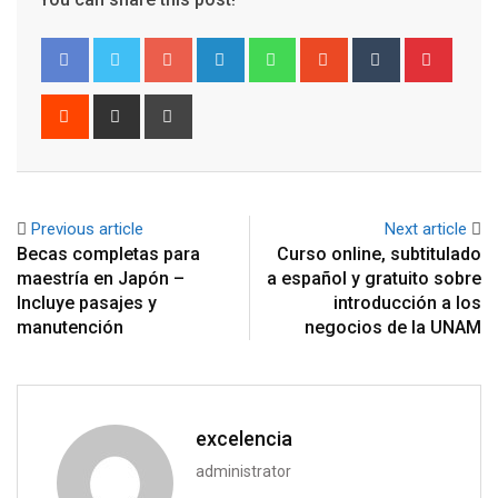
Google+
LinkedIn
Whatsapp
StumbleUpon
Tumblr
Pinter
Reddit
Share
Print
via
Email
Previous article
Next article
Becas completas para
Curso online, subtitulado
maestría en Japón –
a español y gratuito sobre
Incluye pasajes y
introducción a los
manutención
negocios de la UNAM
excelencia
administrator