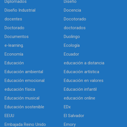
Diplomados
Diseño
Diseño Industrial
Docencia
docentes
Docotorado
Doctorado
doctorados
Documentos
Duolingo
e-learning.
Ecología
Economía
Ecuador
Educación
educación a distancia
Educación ambiental
Educación artística
Educación emocional
Educación en valores
educación física
Educación infantil
Educación musical
educación online
Educación sostenible
EDx
EEUU
El Salvador
Embajada Reino Unido
Emory