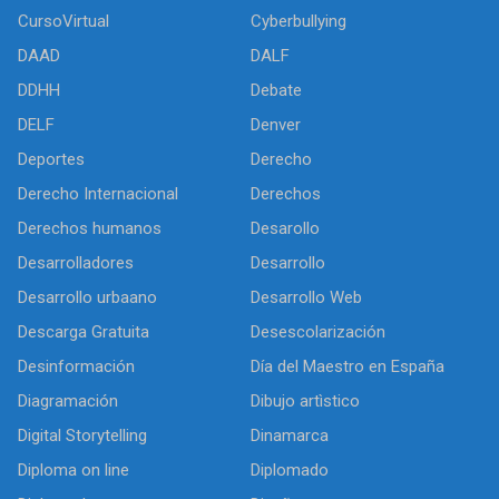
CursoVirtual
Cyberbullying
DAAD
DALF
DDHH
Debate
DELF
Denver
Deportes
Derecho
Derecho Internacional
Derechos
Derechos humanos
Desarollo
Desarrolladores
Desarrollo
Desarrollo urbaano
Desarrollo Web
Descarga Gratuita
Desescolarización
Desinformación
Día del Maestro en España
Diagramación
Dibujo artìstico
Digital Storytelling
Dinamarca
Diploma on line
Diplomado