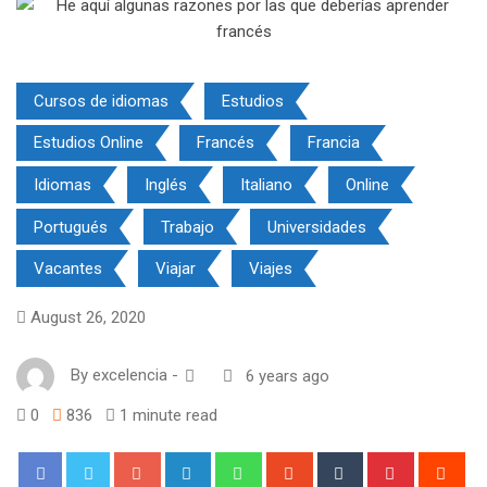
Cursos de idiomas
Estudios
Estudios Online
Francés
Francia
Idiomas
Inglés
Italiano
Online
Portugués
Trabajo
Universidades
Vacantes
Viajar
Viajes
August 26, 2020
By
excelencia
-
6 years ago
0
836
1 minute read
Google+
LinkedIn
Whatsapp
StumbleUpon
Tumblr
Pinterest
Red