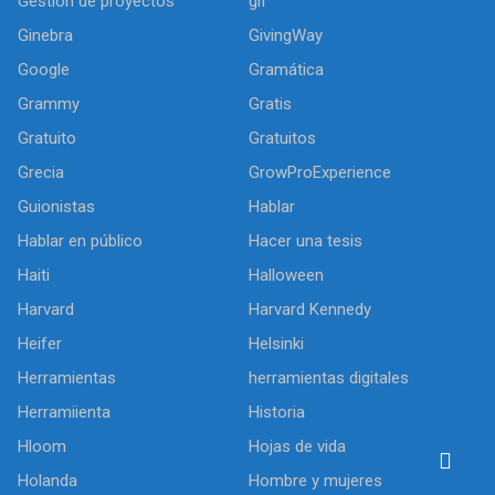
Gestión de proyectos
gif
Ginebra
GivingWay
Google
Gramática
Grammy
Gratis
Gratuito
Gratuitos
Grecia
GrowProExperience
Guionistas
Hablar
Hablar en público
Hacer una tesis
Haiti
Halloween
Harvard
Harvard Kennedy
Heifer
Helsinki
Herramientas
herramientas digitales
Herramiienta
Historia
Hloom
Hojas de vida
Holanda
Hombre y mujeres