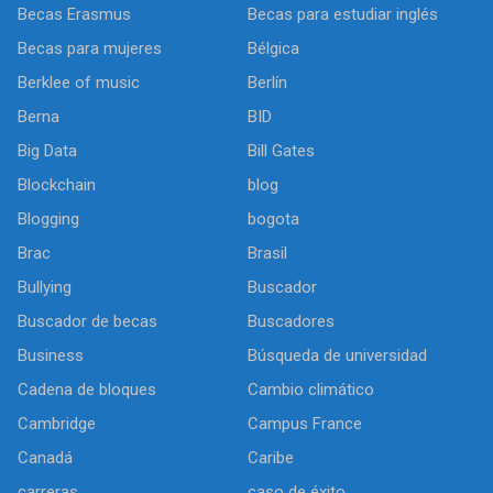
Becas Erasmus
Becas para estudiar inglés
Becas para mujeres
Bélgica
Berklee of music
Berlín
Berna
BID
Big Data
Bill Gates
Blockchain
blog
Blogging
bogota
Brac
Brasil
Bullying
Buscador
Buscador de becas
Buscadores
Business
Búsqueda de universidad
Cadena de bloques
Cambio climático
Cambridge
Campus France
Canadá
Caribe
carreras
caso de éxito