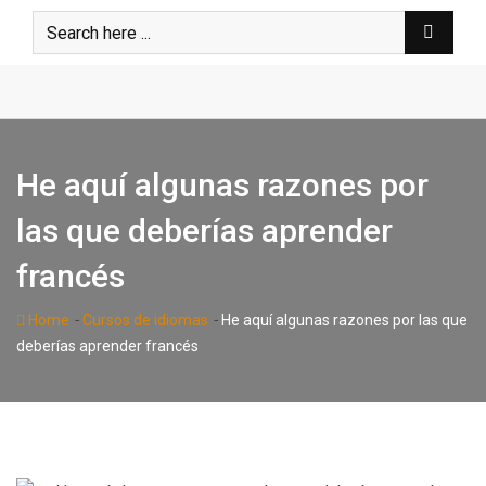
Skip
to
content
He aquí algunas razones por
las que deberías aprender
francés
-
-
Home
Cursos de idiomas
He aquí algunas razones por las que
deberías aprender francés