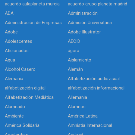
acuerdo aulaplaneta murcia
acuerdo grupo planeta madrid
ADA
Administración
Administración de Empresas
Admisión Universitaria
Adobe
Adobe Illustrator
Adolescentes
AECID
Aficionados
ágora
Agua
Aislamiento
Alcohol Casero
Alemán
Alemania
Alfabetización audiovisual
alfabetización digital
alfabetización informacional
Alfabetización Mediática
Allemania
Alumnado
Alumnos
Ambiente
América Latina
América Solidaria
Amnistía Internacional
Amsterdam
Android