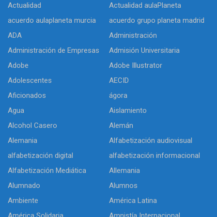
Actualidad
Actualidad aulaPlaneta
acuerdo aulaplaneta murcia
acuerdo grupo planeta madrid
ADA
Administración
Administración de Empresas
Admisión Universitaria
Adobe
Adobe Illustrator
Adolescentes
AECID
Aficionados
ágora
Agua
Aislamiento
Alcohol Casero
Alemán
Alemania
Alfabetización audiovisual
alfabetización digital
alfabetización informacional
Alfabetización Mediática
Allemania
Alumnado
Alumnos
Ambiente
América Latina
América Solidaria
Amnistía Internacional