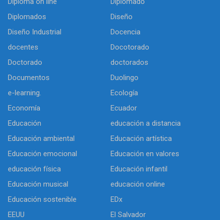
Diploma on line
Diplomado
Diplomados
Diseño
Diseño Industrial
Docencia
docentes
Docotorado
Doctorado
doctorados
Documentos
Duolingo
e-learning.
Ecología
Economía
Ecuador
Educación
educación a distancia
Educación ambiental
Educación artística
Educación emocional
Educación en valores
educación física
Educación infantil
Educación musical
educación online
Educación sostenible
EDx
EEUU
El Salvador