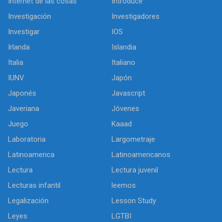
Internet de las cosas
Introduce
Investigación
Investigadores
Investigar
IOS
Irlanda
Islandia
Italia
Italiano
IUNV
Japón
Japonés
Javascript
Javeriana
Jóvenes
Juego
Kaaad
Laboratoria
Largometraje
Latinoamerica
Latinoamericanos
Lectura
Lectura juvenil
Lecturas infantil
leemos
Legalización
Lesson Study
Leyes
LGTBI