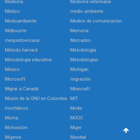
Medicina
Medicina veterinaria
Médico
medio ambiente
Medioambiente
Medios de comunicación
Melbourne
Memoria
mequedoencasa
Mercadeo
Método harvard
Metodología
Metodología educativa
Metodologías
México
Michigan
Microsoft
migración
Migrar a Canadá
Minecraft
Misión de la ONU en Colombia
MIT
mochileros
Moda
Moma
MOOC
Motivación
Mujer
Mujeres
Mundial