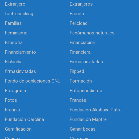
Extranjero
Extranjeros
fact-checking
Familia
Familias
Felicidad
Feminismo
Fenómenos naturales
Filosofía
Financiación
Financiamiento
Financiera
Finlandia
Firmas invitadas
firmasinvitadas
Flipped
Fondo de poblaciones ONU
Formación
Fotografia
Fotoperiodismo
Fotos
Francés
Francia
Fundación Akshaya Patra
Fundación Carolina
Fundación Mapfre
Gamificación
Ganar becas
Género
Germany