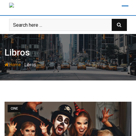
Skip
to
content
Libros
-
Home
Libros
CINE