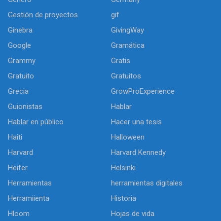
Gestión de proyectos
gif
Ginebra
GivingWay
Google
Gramática
Grammy
Gratis
Gratuito
Gratuitos
Grecia
GrowProExperience
Guionistas
Hablar
Hablar en público
Hacer una tesis
Haiti
Halloween
Harvard
Harvard Kennedy
Heifer
Helsinki
Herramientas
herramientas digitales
Herramiienta
Historia
Hloom
Hojas de vida