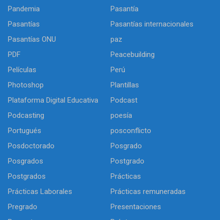
Pandemia
Pasantía
Pasantías
Pasantías internacionales
Pasantías ONU
paz
PDF
Peacebuilding
Películas
Perú
Photoshop
Plantillas
Plataforma Digital Educativa
Podcast
Podcasting
poesía
Portugués
posconflicto
Posdoctorado
Posgrado
Posgrados
Postgrado
Postgrados
Prácticas
Prácticas Laborales
Prácticas remuneradas
Pregrado
Presentaciones