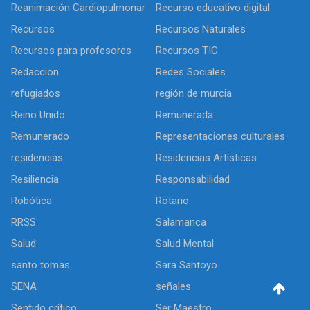
Reanimación Cardiopulmonar
Recurso educativo digital
Recursos
Recursos Naturales
Recursos para profesores
Recursos TIC
Redaccion
Redes Sociales
refugiados
región de murcia
Reino Unido
Remunerada
Remunerado
Representaciones culturales
residencias
Residencias Artísticas
Resiliencia
Responsabilidad
Robótica
Rotario
RRSS.
Salamanca
Salud
Salud Mental
santo tomas
Sara Santoyo
SENA
señales
Sentido crítico
Ser Maestro