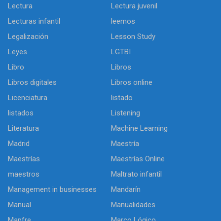
Lectura
Lectura juvenil
Lecturas infantil
leemos
Legalización
Lesson Study
Leyes
LGTBI
Libro
Libros
Libros digitales
Libros online
Licenciatura
listado
listados
Listening
Literatura
Machine Learning
Madrid
Maestría
Maestrías
Maestrías Online
maestros
Maltrato infantil
Management in businesses
Mandarín
Manual
Manualidades
Mapfre
Marco Lógico