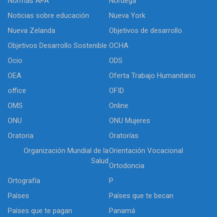
Normas APA
Noruega
Noticias sobre educación
Nueva York
Nueva Zelanda
Objetivos de desarrollo
Objetivos Desarrollo Sostenible
OCHA
Ocio
ODS
OEA
Oferta Trabajo Humanitario
office
OFID
OMS
Online
ONU
ONU Mujeres
Oratoria
Oratorías
Organización Mundial de la
Orientación Vocacional
Salud
Ortodoncia
Ortografía
P
Países
Países que te becan
Países que te pagan
Panamá