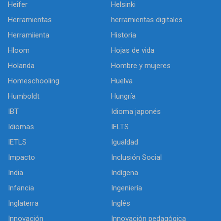
Heifer
Helsinki
Herramientas
herramientas digitales
Herramiienta
Historia
Hloom
Hojas de vida
Holanda
Hombre y mujeres
Homeschooling
Huelva
Humboldt
Hungría
IBT
Idioma japonés
Idiomas
IELTS
IETLS
Igualdad
Impacto
Inclusión Social
India
Indígena
Infancia
Ingeniería
Inglaterra
Inglés
Innovación
Innovación pedagógica