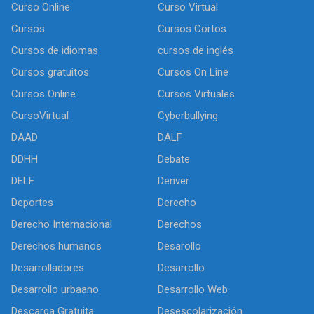
Curso Online
Curso Virtual
Cursos
Cursos Cortos
Cursos de idiomas
cursos de inglés
Cursos gratuitos
Cursos On Line
Cursos Online
Cursos Virtuales
CursoVirtual
Cyberbullying
DAAD
DALF
DDHH
Debate
DELF
Denver
Deportes
Derecho
Derecho Internacional
Derechos
Derechos humanos
Desarollo
Desarrolladores
Desarrollo
Desarrollo urbaano
Desarrollo Web
Descarga Gratuita
Desescolarización