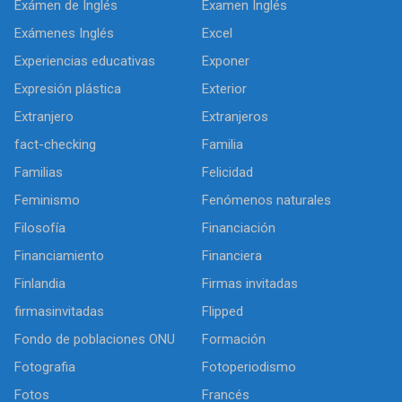
Exámen de Inglés
Examen Inglés
Exámenes Inglés
Excel
Experiencias educativas
Exponer
Expresión plástica
Exterior
Extranjero
Extranjeros
fact-checking
Familia
Familias
Felicidad
Feminismo
Fenómenos naturales
Filosofía
Financiación
Financiamiento
Financiera
Finlandia
Firmas invitadas
firmasinvitadas
Flipped
Fondo de poblaciones ONU
Formación
Fotografia
Fotoperiodismo
Fotos
Francés