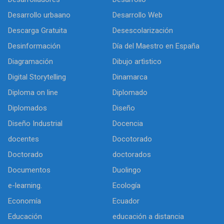
Desarrollo urbaano
Desarrollo Web
Descarga Gratuita
Desescolarización
Desinformación
Día del Maestro en España
Diagramación
Dibujo artìstico
Digital Storytelling
Dinamarca
Diploma on line
Diplomado
Diplomados
Diseño
Diseño Industrial
Docencia
docentes
Docotorado
Doctorado
doctorados
Documentos
Duolingo
e-learning.
Ecología
Economía
Ecuador
Educación
educación a distancia