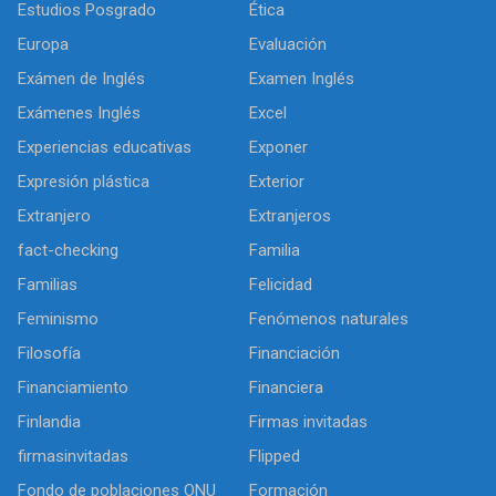
Estudios Posgrado
Ética
Europa
Evaluación
Exámen de Inglés
Examen Inglés
Exámenes Inglés
Excel
Experiencias educativas
Exponer
Expresión plástica
Exterior
Extranjero
Extranjeros
fact-checking
Familia
Familias
Felicidad
Feminismo
Fenómenos naturales
Filosofía
Financiación
Financiamiento
Financiera
Finlandia
Firmas invitadas
firmasinvitadas
Flipped
Fondo de poblaciones ONU
Formación