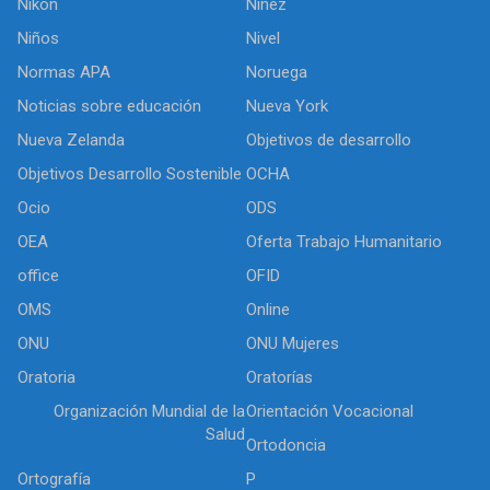
Nikon
Niñez
Niños
Nivel
Normas APA
Noruega
Noticias sobre educación
Nueva York
Nueva Zelanda
Objetivos de desarrollo
Objetivos Desarrollo Sostenible
OCHA
Ocio
ODS
OEA
Oferta Trabajo Humanitario
office
OFID
OMS
Online
ONU
ONU Mujeres
Oratoria
Oratorías
Organización Mundial de la
Orientación Vocacional
Salud
Ortodoncia
Ortografía
P