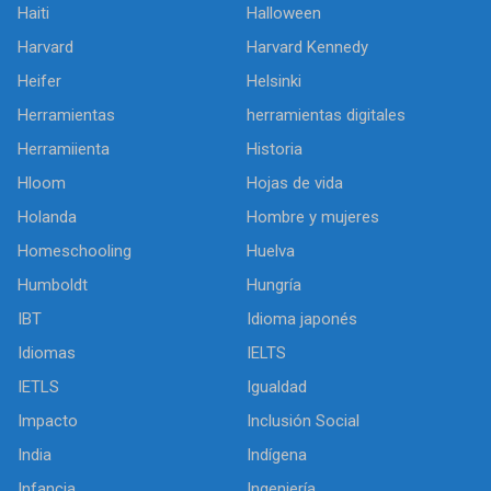
Haiti
Halloween
Harvard
Harvard Kennedy
Heifer
Helsinki
Herramientas
herramientas digitales
Herramiienta
Historia
Hloom
Hojas de vida
Holanda
Hombre y mujeres
Homeschooling
Huelva
Humboldt
Hungría
IBT
Idioma japonés
Idiomas
IELTS
IETLS
Igualdad
Impacto
Inclusión Social
India
Indígena
Infancia
Ingeniería