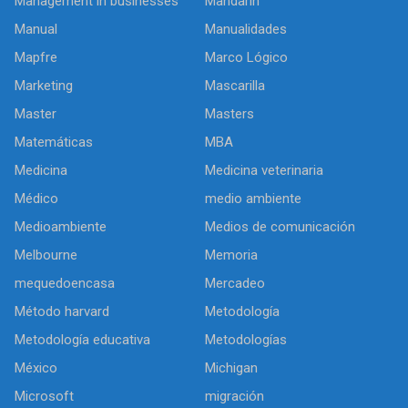
Management in businesses
Mandarín
Manual
Manualidades
Mapfre
Marco Lógico
Marketing
Mascarilla
Master
Masters
Matemáticas
MBA
Medicina
Medicina veterinaria
Médico
medio ambiente
Medioambiente
Medios de comunicación
Melbourne
Memoria
mequedoencasa
Mercadeo
Método harvard
Metodología
Metodología educativa
Metodologías
México
Michigan
Microsoft
migración