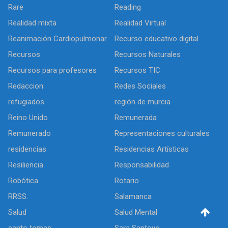
Rare
Reading
Realidad mixta
Realidad Virtual
Reanimación Cardiopulmonar
Recurso educativo digital
Recursos
Recursos Naturales
Recursos para profesores
Recursos TIC
Redaccion
Redes Sociales
refugiados
región de murcia
Reino Unido
Remunerada
Remunerado
Representaciones culturales
residencias
Residencias Artísticas
Resiliencia
Responsabilidad
Robótica
Rotario
RRSS.
Salamanca
Salud
Salud Mental
santo tomas
Sara Santoyo