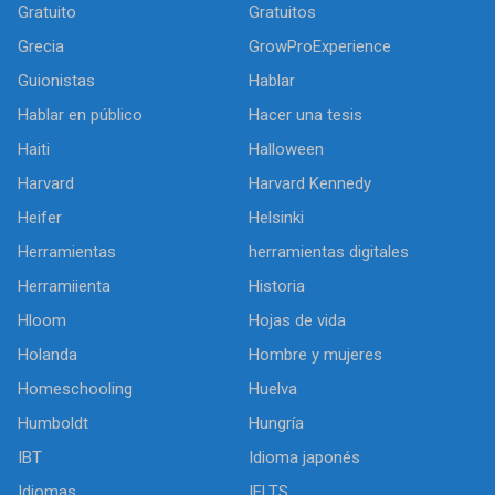
Gratuito
Gratuitos
Grecia
GrowProExperience
Guionistas
Hablar
Hablar en público
Hacer una tesis
Haiti
Halloween
Harvard
Harvard Kennedy
Heifer
Helsinki
Herramientas
herramientas digitales
Herramiienta
Historia
Hloom
Hojas de vida
Holanda
Hombre y mujeres
Homeschooling
Huelva
Humboldt
Hungría
IBT
Idioma japonés
Idiomas
IELTS