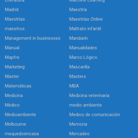
Literatura
Machine Learning
Madrid
Maestría
Maestrías
Maestrías Online
maestros
Maltrato infantil
Management in businesses
Mandarín
Manual
Manualidades
Mapfre
Marco Lógico
Marketing
Mascarilla
Master
Masters
Matemáticas
MBA
Medicina
Medicina veterinaria
Médico
medio ambiente
Medioambiente
Medios de comunicación
Melbourne
Memoria
mequedoencasa
Mercadeo