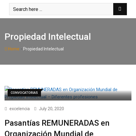
Skip
to
content
Propiedad Intelectual
-
Home
Propiedad Intelectual
CONVOCATORIAS
excelencia
July 20, 2020
Pasantías REMUNERADAS en
Organización Mundial de