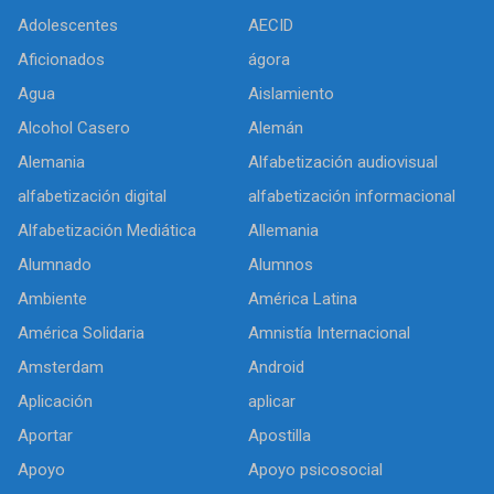
Adolescentes
AECID
Aficionados
ágora
Agua
Aislamiento
Alcohol Casero
Alemán
Alemania
Alfabetización audiovisual
alfabetización digital
alfabetización informacional
Alfabetización Mediática
Allemania
Alumnado
Alumnos
Ambiente
América Latina
América Solidaria
Amnistía Internacional
Amsterdam
Android
Aplicación
aplicar
Aportar
Apostilla
Apoyo
Apoyo psicosocial