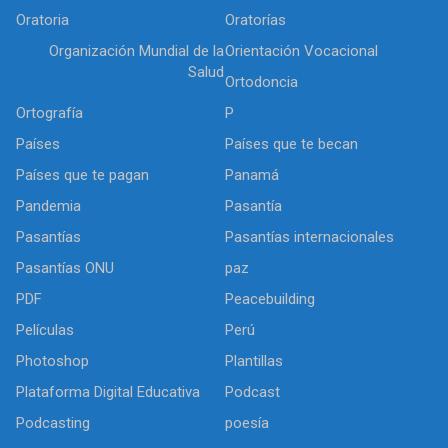
Oratoria
Oratorías
Organización Mundial de la
Orientación Vocacional
Salud
Ortodoncia
Ortografía
P
Países
Países que te becan
Países que te pagan
Panamá
Pandemia
Pasantía
Pasantías
Pasantías internacionales
Pasantías ONU
paz
PDF
Peacebuilding
Películas
Perú
Photoshop
Plantillas
Plataforma Digital Educativa
Podcast
Podcasting
poesía