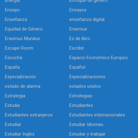
Energia
Enfoque de género
Ensayo
Ensayos
Enseñanza
enseñanza digital
Equidad de Género
Erasmus
Erasmus Mundus
Es de libro
Escape Room
Escribir
Escucha
Espacio Económico Europeo
España
Español
Especialización
Especializaciones
estado de alarma
estados unidos
Estrategia
Estrategias
Estudia
Estudiantes
Estudiantes extranjeros
Estudiantes internacionales
Estudiar
Estudiar Idiomas
Estudiar Inglés
Estudiar y trabajar