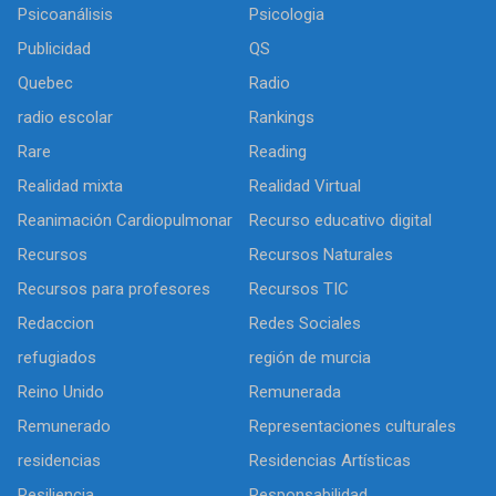
Psicoanálisis
Psicologia
Publicidad
QS
Quebec
Radio
radio escolar
Rankings
Rare
Reading
Realidad mixta
Realidad Virtual
Reanimación Cardiopulmonar
Recurso educativo digital
Recursos
Recursos Naturales
Recursos para profesores
Recursos TIC
Redaccion
Redes Sociales
refugiados
región de murcia
Reino Unido
Remunerada
Remunerado
Representaciones culturales
residencias
Residencias Artísticas
Resiliencia
Responsabilidad