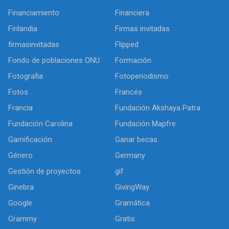
Financiamiento
Financiera
Finlandia
Firmas invitadas
firmasinvitadas
Flipped
Fondo de poblaciones ONU
Formación
Fotografia
Fotoperiodismo
Fotos
Francés
Francia
Fundación Akshaya Patra
Fundación Carolina
Fundación Mapfre
Gamificación
Ganar becas
Género
Germany
Gestión de proyectos
gif
Ginebra
GivingWay
Google
Gramática
Grammy
Gratis