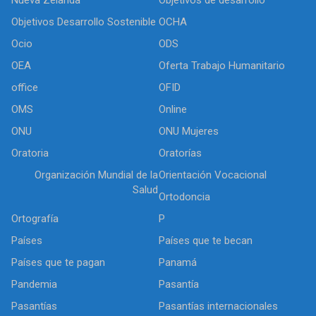
Objetivos Desarrollo Sostenible
OCHA
Ocio
ODS
OEA
Oferta Trabajo Humanitario
office
OFID
OMS
Online
ONU
ONU Mujeres
Oratoria
Oratorías
Organización Mundial de la
Orientación Vocacional
Salud
Ortodoncia
Ortografía
P
Países
Países que te becan
Países que te pagan
Panamá
Pandemia
Pasantía
Pasantías
Pasantías internacionales