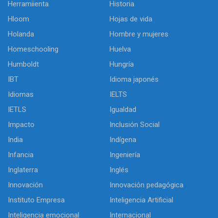
Herramiienta
Historia
Hloom
Hojas de vida
Holanda
Hombre y mujeres
Homeschooling
Huelva
Humboldt
Hungría
IBT
Idioma japonés
Idiomas
IELTS
IETLS
Igualdad
Impacto
Inclusión Social
India
Indígena
Infancia
Ingeniería
Inglaterra
Inglés
Innovación
Innovación pedagógica
Instituto Empresa
Inteligencia Artificial
Inteligencia emocional
Internacional