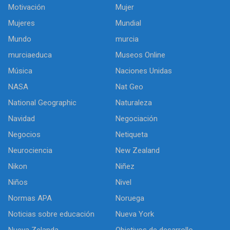
Motivación
Mujer
Mujeres
Mundial
Mundo
murcia
murciaeduca
Museos Online
Música
Naciones Unidas
NASA
Nat Geo
National Geographic
Naturaleza
Navidad
Negociación
Negocios
Netiqueta
Neurociencia
New Zealand
Nikon
Niñez
Niños
Nivel
Normas APA
Noruega
Noticias sobre educación
Nueva York
Nueva Zelanda
Objetivos de desarrollo