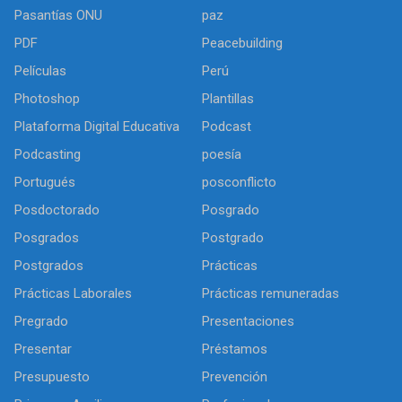
Pasantías ONU
paz
PDF
Peacebuilding
Películas
Perú
Photoshop
Plantillas
Plataforma Digital Educativa
Podcast
Podcasting
poesía
Portugués
posconflicto
Posdoctorado
Posgrado
Posgrados
Postgrado
Postgrados
Prácticas
Prácticas Laborales
Prácticas remuneradas
Pregrado
Presentaciones
Presentar
Préstamos
Presupuesto
Prevención