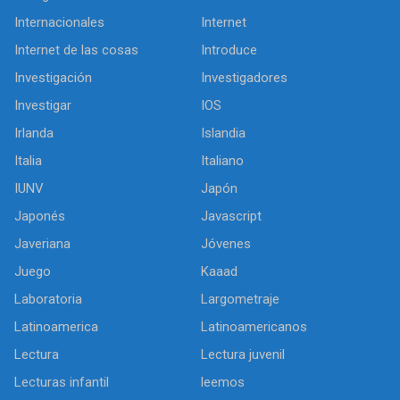
Internacionales
Internet
Internet de las cosas
Introduce
Investigación
Investigadores
Investigar
IOS
Irlanda
Islandia
Italia
Italiano
IUNV
Japón
Japonés
Javascript
Javeriana
Jóvenes
Juego
Kaaad
Laboratoria
Largometraje
Latinoamerica
Latinoamericanos
Lectura
Lectura juvenil
Lecturas infantil
leemos