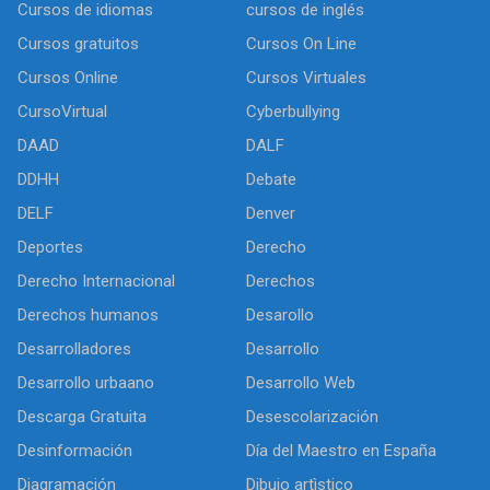
Cursos de idiomas
cursos de inglés
Cursos gratuitos
Cursos On Line
Cursos Online
Cursos Virtuales
CursoVirtual
Cyberbullying
DAAD
DALF
DDHH
Debate
DELF
Denver
Deportes
Derecho
Derecho Internacional
Derechos
Derechos humanos
Desarollo
Desarrolladores
Desarrollo
Desarrollo urbaano
Desarrollo Web
Descarga Gratuita
Desescolarización
Desinformación
Día del Maestro en España
Diagramación
Dibujo artìstico