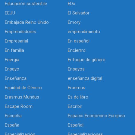
Educación sostenible
EDx
EEUU
El Salvador
Embajada Reino Unido
Emory
Emprendedores
emprendimiento
Empresarial
En español
En familia
Encierrro
Energia
Enfoque de género
Ensayo
Ensayos
Enseñanza
enseñanza digital
Equidad de Género
Erasmus
Erasmus Mundus
Es de libro
Escape Room
Escribir
Escucha
Espacio Económico Europeo
España
Español
Especialización
Especializaciones