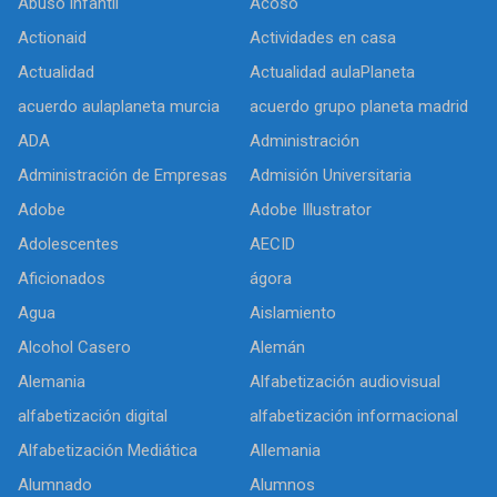
Abuso infantil
Acoso
Actionaid
Actividades en casa
Actualidad
Actualidad aulaPlaneta
acuerdo aulaplaneta murcia
acuerdo grupo planeta madrid
ADA
Administración
Administración de Empresas
Admisión Universitaria
Adobe
Adobe Illustrator
Adolescentes
AECID
Aficionados
ágora
Agua
Aislamiento
Alcohol Casero
Alemán
Alemania
Alfabetización audiovisual
alfabetización digital
alfabetización informacional
Alfabetización Mediática
Allemania
Alumnado
Alumnos