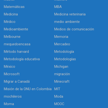
Matemáticas
MBA
Medicina
Medicina veterinaria
Médico
medio ambiente
Medioambiente
Medios de comunicación
Melbourne
Memoria
mequedoencasa
Mercadeo
Método harvard
Metodología
Metodología educativa
Metodologías
México
Michigan
Microsoft
migración
Migrar a Canadá
Minecraft
Misión de la ONU en Colombia
MIT
mochileros
Moda
Moma
MOOC