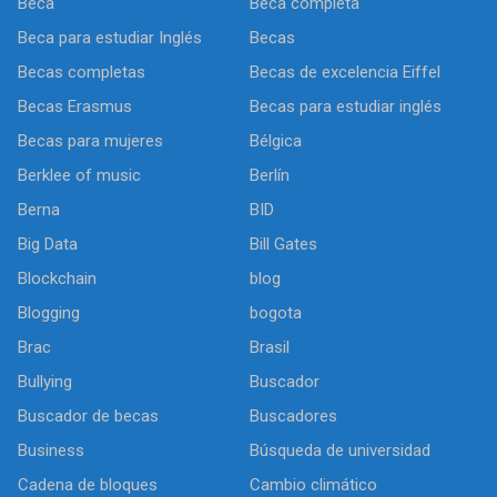
Beca
Beca completa
Beca para estudiar Inglés
Becas
Becas completas
Becas de excelencia Eiffel
Becas Erasmus
Becas para estudiar inglés
Becas para mujeres
Bélgica
Berklee of music
Berlín
Berna
BID
Big Data
Bill Gates
Blockchain
blog
Blogging
bogota
Brac
Brasil
Bullying
Buscador
Buscador de becas
Buscadores
Business
Búsqueda de universidad
Cadena de bloques
Cambio climático