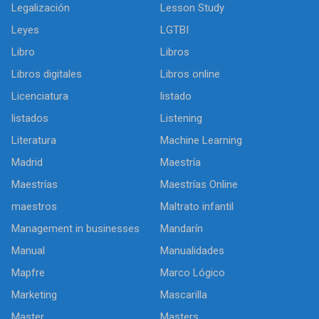
Legalización
Lesson Study
Leyes
LGTBI
Libro
Libros
Libros digitales
Libros online
Licenciatura
listado
listados
Listening
Literatura
Machine Learning
Madrid
Maestría
Maestrías
Maestrías Online
maestros
Maltrato infantil
Management in businesses
Mandarín
Manual
Manualidades
Mapfre
Marco Lógico
Marketing
Mascarilla
Master
Masters