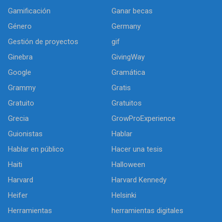
Gamificación
Ganar becas
Género
Germany
Gestión de proyectos
gif
Ginebra
GivingWay
Google
Gramática
Grammy
Gratis
Gratuito
Gratuitos
Grecia
GrowProExperience
Guionistas
Hablar
Hablar en público
Hacer una tesis
Haiti
Halloween
Harvard
Harvard Kennedy
Heifer
Helsinki
Herramientas
herramientas digitales