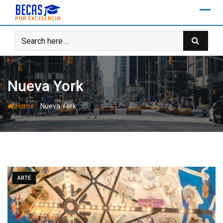
Skip
to
content
Nueva York
-
Home
Nueva York
ARTE