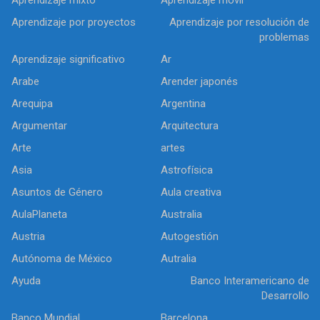
Aprendizaje por proyectos
Aprendizaje por resolución de
problemas
Aprendizaje significativo
Ar
Arabe
Arender japonés
Arequipa
Argentina
Argumentar
Arquitectura
Arte
artes
Asia
Astrofísica
Asuntos de Género
Aula creativa
AulaPlaneta
Australia
Austria
Autogestión
Autónoma de México
Autralia
Ayuda
Banco Interamericano de
Desarrollo
Banco Mundial
Barcelona