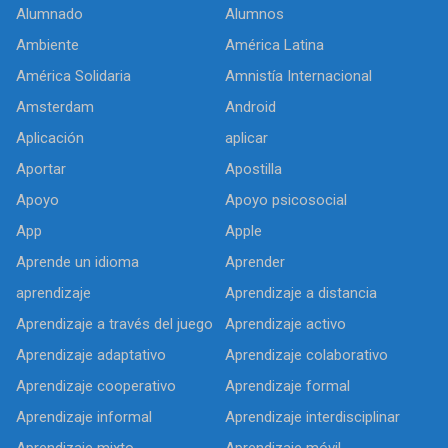
Alumnado
Alumnos
Ambiente
América Latina
América Solidaria
Amnistía Internacional
Amsterdam
Android
Aplicación
aplicar
Aportar
Apostilla
Apoyo
Apoyo psicosocial
App
Apple
Aprende un idioma
Aprender
aprendizaje
Aprendizaje a distancia
Aprendizaje a través del juego
Aprendizaje activo
Aprendizaje adaptativo
Aprendizaje colaborativo
Aprendizaje cooperativo
Aprendizaje formal
Aprendizaje informal
Aprendizaje interdisciplinar
Aprendizaje mixto
Aprendizaje móvil