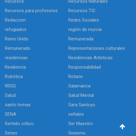
Recursos
Recursos Naturales
Recursos para profesores
Recursos TIC
Redaccion
Redes Sociales
refugiados
región de murcia
Reino Unido
Remunerada
Remunerado
Representaciones culturales
residencias
Residencias Artísticas
Resiliencia
Responsabilidad
Robótica
Rotario
RRSS.
Salamanca
Salud
Salud Mental
santo tomas
Sara Santoyo
SENA
señales
Sentido crítico
Ser Maestro
Series
Sexismo