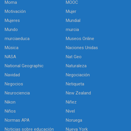
Moma
MOOC
Motivación
Mujer
Mujeres
Mundial
Mundo
murcia
murciaeduca
Museos Online
Música
Naciones Unidas
NASA
Nat Geo
National Geographic
Naturaleza
Navidad
Negociación
Negocios
Netiqueta
Neurociencia
New Zealand
Nikon
Niñez
Niños
Nivel
Normas APA
Noruega
Noticias sobre educación
Nueva York