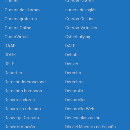
Cursos
Cursos Cortos
Cursos de idiomas
cursos de inglés
Cursos gratuitos
Cursos On Line
Cursos Online
Cursos Virtuales
CursoVirtual
Cyberbullying
DAAD
DALF
DDHH
Debate
DELF
Denver
Deportes
Derecho
Derecho Internacional
Derechos
Derechos humanos
Desarollo
Desarrolladores
Desarrollo
Desarrollo urbaano
Desarrollo Web
Descarga Gratuita
Desescolarización
Desinformación
Día del Maestro en España