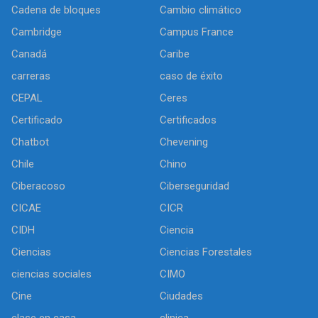
Cadena de bloques
Cambio climático
Cambridge
Campus France
Canadá
Caribe
carreras
caso de éxito
CEPAL
Ceres
Certificado
Certificados
Chatbot
Chevening
Chile
Chino
Ciberacoso
Ciberseguridad
CICAE
CICR
CIDH
Ciencia
Ciencias
Ciencias Forestales
ciencias sociales
CIMO
Cine
Ciudades
clase en casa
clinica