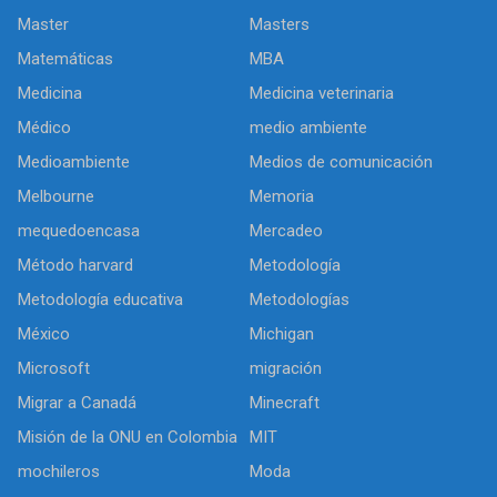
Master
Masters
Matemáticas
MBA
Medicina
Medicina veterinaria
Médico
medio ambiente
Medioambiente
Medios de comunicación
Melbourne
Memoria
mequedoencasa
Mercadeo
Método harvard
Metodología
Metodología educativa
Metodologías
México
Michigan
Microsoft
migración
Migrar a Canadá
Minecraft
Misión de la ONU en Colombia
MIT
mochileros
Moda