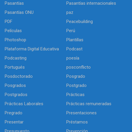
Pasantías
Pasantías internacionales
Pasantías ONU
paz
PDF
Peacebuilding
Películas
Perú
Photoshop
Plantillas
Plataforma Digital Educativa
Podcast
Podcasting
poesía
Portugués
posconflicto
Posdoctorado
Posgrado
Posgrados
Postgrado
Postgrados
Prácticas
Prácticas Laborales
Prácticas remuneradas
Pregrado
Presentaciones
Presentar
Préstamos
Presupuesto
Prevención