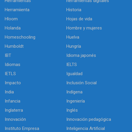
Herramientas
herramientas digitales
Herramiienta
Historia
Hloom
Hojas de vida
Holanda
Hombre y mujeres
Homeschooling
Huelva
Humboldt
Hungría
IBT
Idioma japonés
Idiomas
IELTS
IETLS
Igualdad
Impacto
Inclusión Social
India
Indígena
Infancia
Ingeniería
Inglaterra
Inglés
Innovación
Innovación pedagógica
Instituto Empresa
Inteligencia Artificial