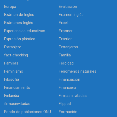
Europa
Evaluación
Exámen de Inglés
Examen Inglés
Exámenes Inglés
Excel
Experiencias educativas
Exponer
Expresión plástica
Exterior
Extranjero
Extranjeros
fact-checking
Familia
Familias
Felicidad
Feminismo
Fenómenos naturales
Filosofía
Financiación
Financiamiento
Financiera
Finlandia
Firmas invitadas
firmasinvitadas
Flipped
Fondo de poblaciones ONU
Formación