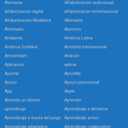
Alemania
Alfabetización audiovisual
alfabetización digital
alfabetización informacional
Alfabetización Mediática
Allemania
Alumnado
Alumnos
Ambiente
América Latina
América Solidaria
Amnistía Internacional
Amsterdam
Android
Aplicación
aplicar
Aportar
Apostilla
Apoyo
Apoyo psicosocial
App
Apple
Aprende un idioma
Aprender
aprendizaje
Aprendizaje a distancia
Aprendizaje a través del juego
Aprendizaje activo
Aprendizaje adaptativo
Aprendizaje colaborativo