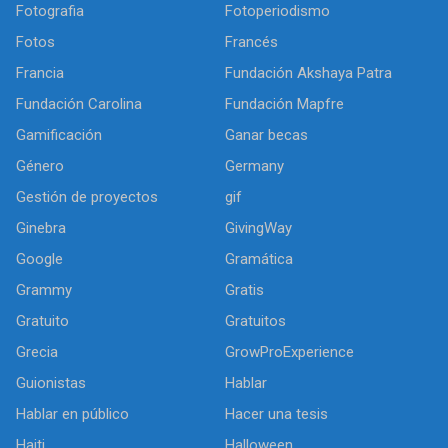
Fotografia
Fotoperiodismo
Fotos
Francés
Francia
Fundación Akshaya Patra
Fundación Carolina
Fundación Mapfre
Gamificación
Ganar becas
Género
Germany
Gestión de proyectos
gif
Ginebra
GivingWay
Google
Gramática
Grammy
Gratis
Gratuito
Gratuitos
Grecia
GrowProExperience
Guionistas
Hablar
Hablar en público
Hacer una tesis
Haiti
Halloween