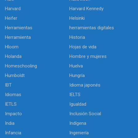
Harvard
Harvard Kennedy
Heifer
Helsinki
Herramientas
herramientas digitales
Herramiienta
Historia
Hloom
Hojas de vida
Holanda
Hombre y mujeres
Homeschooling
Huelva
Humboldt
Hungría
IBT
Idioma japonés
Idiomas
IELTS
IETLS
Igualdad
Impacto
Inclusión Social
India
Indígena
Infancia
Ingeniería