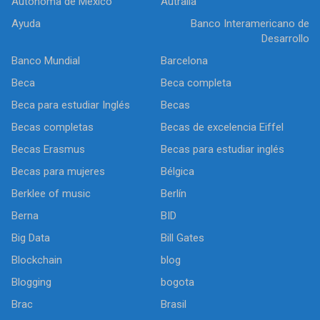
Autónoma de México
Autralia
Ayuda
Banco Interamericano de
Desarrollo
Banco Mundial
Barcelona
Beca
Beca completa
Beca para estudiar Inglés
Becas
Becas completas
Becas de excelencia Eiffel
Becas Erasmus
Becas para estudiar inglés
Becas para mujeres
Bélgica
Berklee of music
Berlín
Berna
BID
Big Data
Bill Gates
Blockchain
blog
Blogging
bogota
Brac
Brasil