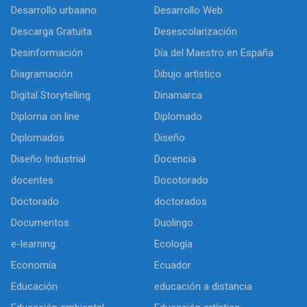
Desarrollo urbaano
Desarrollo Web
Descarga Gratuita
Desescolarización
Desinformación
Día del Maestro en España
Diagramación
Dibujo artìstico
Digital Storytelling
Dinamarca
Diploma on line
Diplomado
Diplomados
Diseño
Diseño Industrial
Docencia
docentes
Docotorado
Doctorado
doctorados
Documentos
Duolingo
e-learning.
Ecología
Economía
Ecuador
Educación
educación a distancia