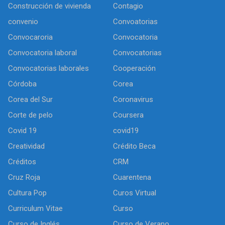
Construcción de vivienda
Contagio
convenio
Convoatorias
Convocaroria
Convocatoria
Convocatoria laboral
Convocatorias
Convocatorias laborales
Cooperación
Córdoba
Corea
Corea del Sur
Coronavirus
Corte de pelo
Coursera
Covid 19
covid19
Creatividad
Crédito Beca
Créditos
CRM
Cruz Roja
Cuarentena
Cultura Pop
Curos Virtual
Curriculum Vitae
Curso
Curso de Inglés
Curso de Verano