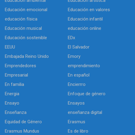
Educación ambiental
Educación artística
Educación emocional
Educación en valores
educación física
Educación infantil
Educación musical
educación online
Educación sostenible
EDx
EEUU
El Salvador
Embajada Reino Unido
Emory
Emprendedores
emprendimiento
Empresarial
En español
En familia
Encierrro
Energia
Enfoque de género
Ensayo
Ensayos
Enseñanza
enseñanza digital
Equidad de Género
Erasmus
Erasmus Mundus
Es de libro