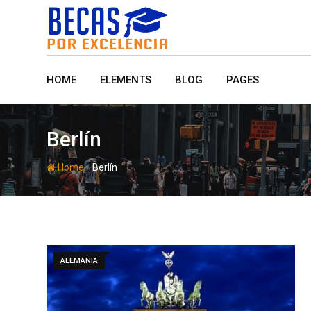
Skip
to
content
HOME
ELEMENTS
BLOG
PAGES
Berlín
-
Home
Berlín
ALEMANIA