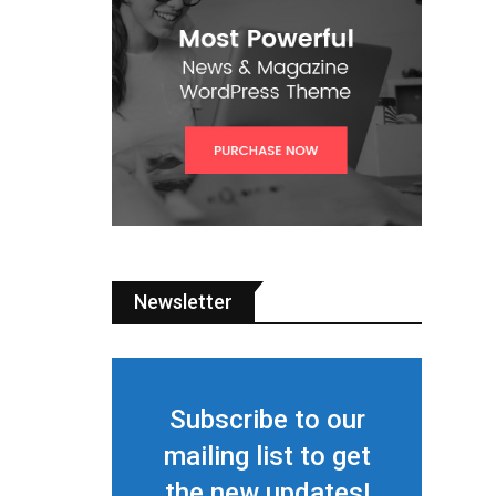
Newsletter
Subscribe to our
mailing list to get
the new updates!