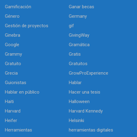
Gamificación
Ganar becas
Género
Germany
Gestión de proyectos
gif
Ginebra
GivingWay
Google
Gramática
Grammy
Gratis
Gratuito
Gratuitos
Grecia
GrowProExperience
Guionistas
Hablar
Hablar en público
Hacer una tesis
Haiti
Halloween
Harvard
Harvard Kennedy
Heifer
Helsinki
Herramientas
herramientas digitales