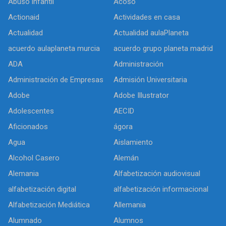
Abuso infantil
Acoso
Actionaid
Actividades en casa
Actualidad
Actualidad aulaPlaneta
acuerdo aulaplaneta murcia
acuerdo grupo planeta madrid
ADA
Administración
Administración de Empresas
Admisión Universitaria
Adobe
Adobe Illustrator
Adolescentes
AECID
Aficionados
ágora
Agua
Aislamiento
Alcohol Casero
Alemán
Alemania
Alfabetización audiovisual
alfabetización digital
alfabetización informacional
Alfabetización Mediática
Allemania
Alumnado
Alumnos