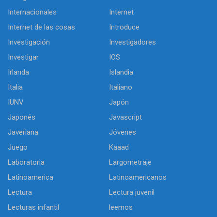
Internacionales
Internet
Internet de las cosas
Introduce
Investigación
Investigadores
Investigar
IOS
Irlanda
Islandia
Italia
Italiano
IUNV
Japón
Japonés
Javascript
Javeriana
Jóvenes
Juego
Kaaad
Laboratoria
Largometraje
Latinoamerica
Latinoamericanos
Lectura
Lectura juvenil
Lecturas infantil
leemos