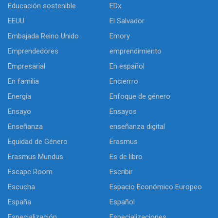
Educación sostenible
EDx
EEUU
El Salvador
Embajada Reino Unido
Emory
Emprendedores
emprendimiento
Empresarial
En español
En familia
Encierrro
Energia
Enfoque de género
Ensayo
Ensayos
Enseñanza
enseñanza digital
Equidad de Género
Erasmus
Erasmus Mundus
Es de libro
Escape Room
Escribir
Escucha
Espacio Económico Europeo
España
Español
Especialización
Especializaciones