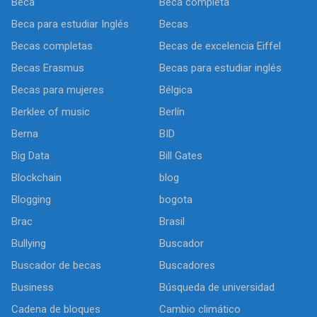
Beca
Beca completa
Beca para estudiar Inglés
Becas
Becas completas
Becas de excelencia Eiffel
Becas Erasmus
Becas para estudiar inglés
Becas para mujeres
Bélgica
Berklee of music
Berlín
Berna
BID
Big Data
Bill Gates
Blockchain
blog
Blogging
bogota
Brac
Brasil
Bullying
Buscador
Buscador de becas
Buscadores
Business
Búsqueda de universidad
Cadena de bloques
Cambio climático