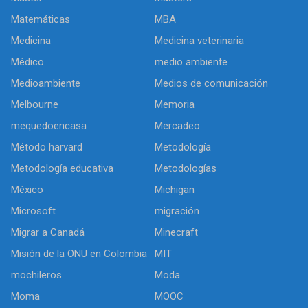
Matemáticas
MBA
Medicina
Medicina veterinaria
Médico
medio ambiente
Medioambiente
Medios de comunicación
Melbourne
Memoria
mequedoencasa
Mercadeo
Método harvard
Metodología
Metodología educativa
Metodologías
México
Michigan
Microsoft
migración
Migrar a Canadá
Minecraft
Misión de la ONU en Colombia
MIT
mochileros
Moda
Moma
MOOC