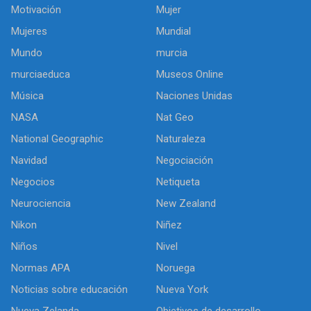
Motivación
Mujer
Mujeres
Mundial
Mundo
murcia
murciaeduca
Museos Online
Música
Naciones Unidas
NASA
Nat Geo
National Geographic
Naturaleza
Navidad
Negociación
Negocios
Netiqueta
Neurociencia
New Zealand
Nikon
Niñez
Niños
Nivel
Normas APA
Noruega
Noticias sobre educación
Nueva York
Nueva Zelanda
Objetivos de desarrollo