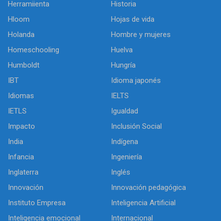
Herramiienta
Historia
Hloom
Hojas de vida
Holanda
Hombre y mujeres
Homeschooling
Huelva
Humboldt
Hungría
IBT
Idioma japonés
Idiomas
IELTS
IETLS
Igualdad
Impacto
Inclusión Social
India
Indígena
Infancia
Ingeniería
Inglaterra
Inglés
Innovación
Innovación pedagógica
Instituto Empresa
Inteligencia Artificial
Inteligencia emocional
Internacional