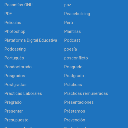
Pasantías ONU
paz
PDF
Peacebuilding
Películas
Perú
Photoshop
Plantillas
Plataforma Digital Educativa
Podcast
Podcasting
poesía
Portugués
posconflicto
Posdoctorado
Posgrado
Posgrados
Postgrado
Postgrados
Prácticas
Prácticas Laborales
Prácticas remuneradas
Pregrado
Presentaciones
Presentar
Préstamos
Presupuesto
Prevención