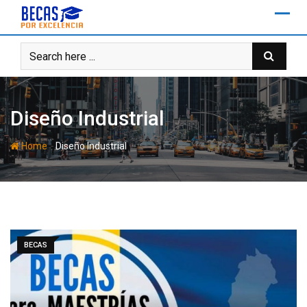
Skip
to
content
Diseño Industrial
-
Home
Diseño Industrial
BECAS