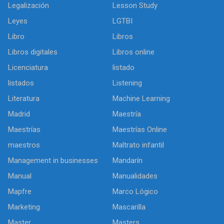
Legalización
Lesson Study
Leyes
LGTBI
Libro
Libros
Libros digitales
Libros online
Licenciatura
listado
listados
Listening
Literatura
Machine Learning
Madrid
Maestría
Maestrías
Maestrías Online
maestros
Maltrato infantil
Management in businesses
Mandarín
Manual
Manualidades
Mapfre
Marco Lógico
Marketing
Mascarilla
Master
Masters