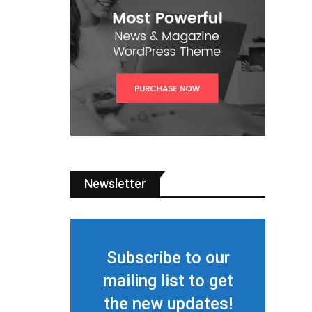
Newsletter
Subscribe to our
mailing list to get
the new updates!