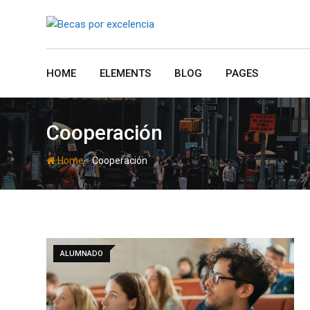
Skip
to
content
HOME
ELEMENTS
BLOG
PAGES
Cooperación
-
Home
Cooperación
ALUMNADO