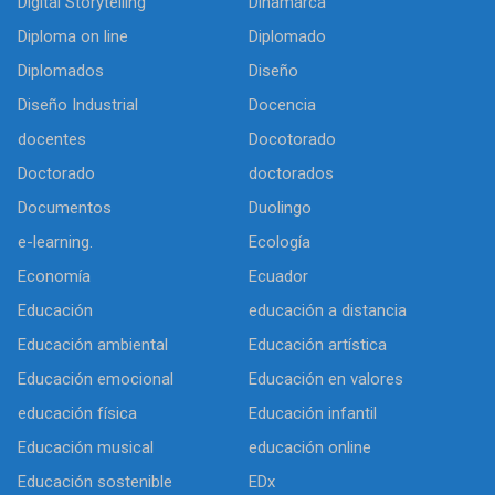
Digital Storytelling
Dinamarca
Diploma on line
Diplomado
Diplomados
Diseño
Diseño Industrial
Docencia
docentes
Docotorado
Doctorado
doctorados
Documentos
Duolingo
e-learning.
Ecología
Economía
Ecuador
Educación
educación a distancia
Educación ambiental
Educación artística
Educación emocional
Educación en valores
educación física
Educación infantil
Educación musical
educación online
Educación sostenible
EDx