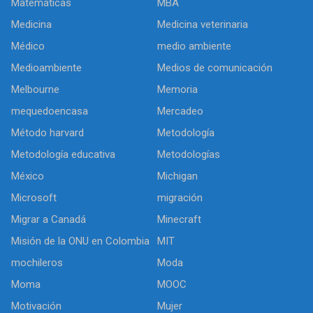
Matemáticas
MBA
Medicina
Medicina veterinaria
Médico
medio ambiente
Medioambiente
Medios de comunicación
Melbourne
Memoria
mequedoencasa
Mercadeo
Método harvard
Metodología
Metodología educativa
Metodologías
México
Michigan
Microsoft
migración
Migrar a Canadá
Minecraft
Misión de la ONU en Colombia
MIT
mochileros
Moda
Moma
MOOC
Motivación
Mujer