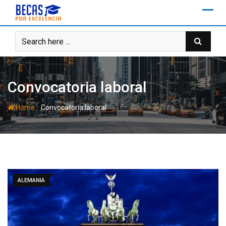
Skip
to
content
Convocatoria laboral
-
Home
Convocatoria laboral
ALEMANIA