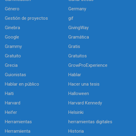
Género
Germany
Gestión de proyectos
gif
Ginebra
GivingWay
Google
Gramática
Grammy
Gratis
Gratuito
Gratuitos
Grecia
GrowProExperience
Guionistas
Hablar
Hablar en público
Hacer una tesis
Haiti
Halloween
Harvard
Harvard Kennedy
Heifer
Helsinki
Herramientas
herramientas digitales
Herramiienta
Historia