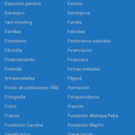
Expresión plástica
Exterior
Extranjero
Extranjeros
fact-checking
Familia
Familias
Felicidad
Feminismo
Fenómenos naturales
Filosofía
Financiación
Financiamiento
Financiera
Finlandia
Firmas invitadas
firmasinvitadas
Flipped
Fondo de poblaciones ONU
Formación
Fotografia
Fotoperiodismo
Fotos
Francés
Francia
Fundación Akshaya Patra
Fundación Carolina
Fundación Mapfre
Gamificación
Ganar becas