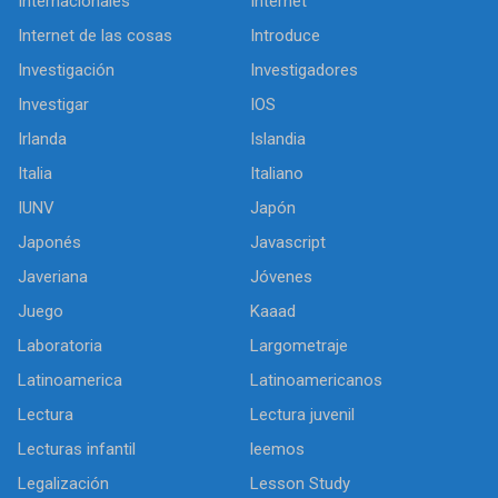
Internacionales
Internet
Internet de las cosas
Introduce
Investigación
Investigadores
Investigar
IOS
Irlanda
Islandia
Italia
Italiano
IUNV
Japón
Japonés
Javascript
Javeriana
Jóvenes
Juego
Kaaad
Laboratoria
Largometraje
Latinoamerica
Latinoamericanos
Lectura
Lectura juvenil
Lecturas infantil
leemos
Legalización
Lesson Study