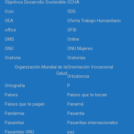
Objetivos Desarrollo Sostenible
OCHA
Ocio
ODS
OEA
Oferta Trabajo Humanitario
office
OFID
OMS
Online
ONU
ONU Mujeres
Oratoria
Oratorías
Organización Mundial de la
Orientación Vocacional
Salud
Ortodoncia
Ortografía
P
Países
Países que te becan
Países que te pagan
Panamá
Pandemia
Pasantía
Pasantías
Pasantías internacionales
Pasantías ONU
paz