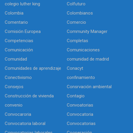
colegio luther king
Colfuturo
Colombia
Colombianos
Comentario
Comercio
Comisión Europea
Community Manager
Competencias
Completas
Comunicación
Comunicaciones
Comunidad
comunidad de madrid
Comunidades de aprendizaje
Conacyt
Conectivismo
confinamiento
Consejos
Consrvación ambiental
Construcción de vivienda
Contagio
convenio
Convoatorias
Convocaroria
Convocatoria
Convocatoria laboral
Convocatorias
Convocatorias laborales
Cooperación