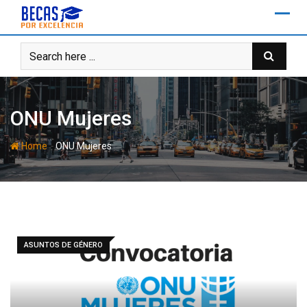
Skip
to
content
ONU Mujeres
-
Home
ONU Mujeres
ASUNTOS DE GÉNERO