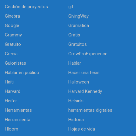
Gestión de proyectos
gif
Ginebra
GivingWay
Google
Gramática
Grammy
Gratis
Gratuito
Gratuitos
Grecia
GrowProExperience
Guionistas
Hablar
Hablar en público
Hacer una tesis
Haiti
Halloween
Harvard
Harvard Kennedy
Heifer
Helsinki
Herramientas
herramientas digitales
Herramiienta
Historia
Hloom
Hojas de vida