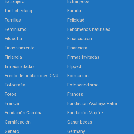
Extranjero
Extranjeros
fact-checking
Familia
Familias
Felicidad
Feminismo
Fenómenos naturales
Filosofía
Financiación
Financiamiento
Financiera
Finlandia
Firmas invitadas
firmasinvitadas
Flipped
Fondo de poblaciones ONU
Formación
Fotografia
Fotoperiodismo
Fotos
Francés
Francia
Fundación Akshaya Patra
Fundación Carolina
Fundación Mapfre
Gamificación
Ganar becas
Género
Germany