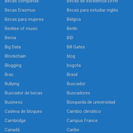
Becas completas
Becas de excelencia Eiffel
Becas Erasmus
Becas para estudiar inglés
Becas para mujeres
Bélgica
Berklee of music
Berlín
Berna
BID
Big Data
Bill Gates
Blockchain
blog
Blogging
bogota
Brac
Brasil
Bullying
Buscador
Buscador de becas
Buscadores
Business
Búsqueda de universidad
Cadena de bloques
Cambio climático
Cambridge
Campus France
Canadá
Caribe