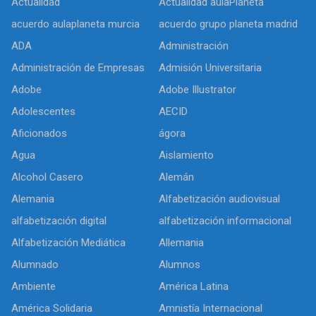
Actualidad
Actualidad aulaPlaneta
acuerdo aulaplaneta murcia
acuerdo grupo planeta madrid
ADA
Administración
Administración de Empresas
Admisión Universitaria
Adobe
Adobe Illustrator
Adolescentes
AECID
Aficionados
ágora
Agua
Aislamiento
Alcohol Casero
Alemán
Alemania
Alfabetización audiovisual
alfabetización digital
alfabetización informacional
Alfabetización Mediática
Allemania
Alumnado
Alumnos
Ambiente
América Latina
América Solidaria
Amnistía Internacional