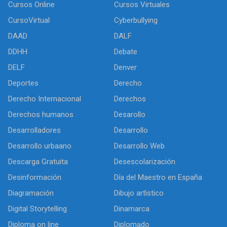
Cursos Online
Cursos Virtuales
CursoVirtual
Cyberbullying
DAAD
DALF
DDHH
Debate
DELF
Denver
Deportes
Derecho
Derecho Internacional
Derechos
Derechos humanos
Desarollo
Desarrolladores
Desarrollo
Desarrollo urbaano
Desarrollo Web
Descarga Gratuita
Desescolarización
Desinformación
Día del Maestro en España
Diagramación
Dibujo artìstico
Digital Storytelling
Dinamarca
Diploma on line
Diplomado