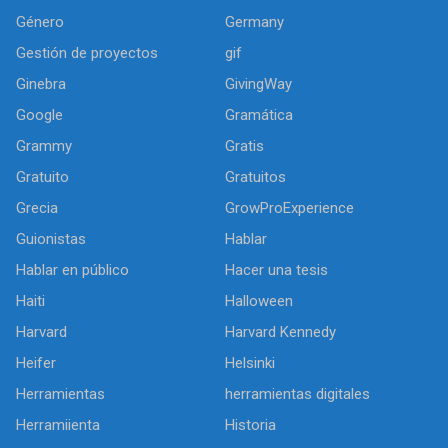
Género
Germany
Gestión de proyectos
gif
Ginebra
GivingWay
Google
Gramática
Grammy
Gratis
Gratuito
Gratuitos
Grecia
GrowProExperience
Guionistas
Hablar
Hablar en público
Hacer una tesis
Haiti
Halloween
Harvard
Harvard Kennedy
Heifer
Helsinki
Herramientas
herramientas digitales
Herramiienta
Historia