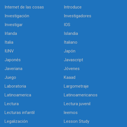
Internet de las cosas
Introduce
Investigación
Investigadores
Investigar
IOS
Irlanda
Islandia
Italia
Italiano
IUNV
Japón
Japonés
Javascript
Javeriana
Jóvenes
Juego
Kaaad
Laboratoria
Largometraje
Latinoamerica
Latinoamericanos
Lectura
Lectura juvenil
Lecturas infantil
leemos
Legalización
Lesson Study