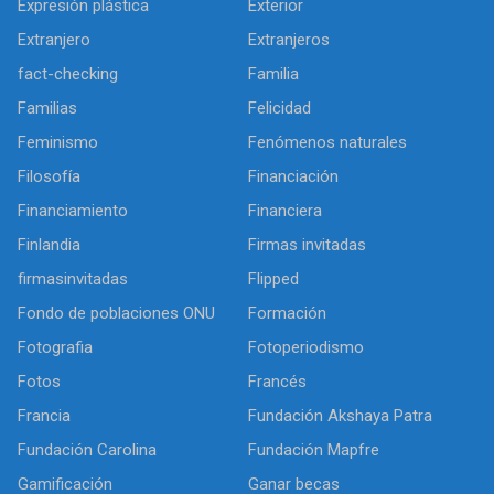
Expresión plástica
Exterior
Extranjero
Extranjeros
fact-checking
Familia
Familias
Felicidad
Feminismo
Fenómenos naturales
Filosofía
Financiación
Financiamiento
Financiera
Finlandia
Firmas invitadas
firmasinvitadas
Flipped
Fondo de poblaciones ONU
Formación
Fotografia
Fotoperiodismo
Fotos
Francés
Francia
Fundación Akshaya Patra
Fundación Carolina
Fundación Mapfre
Gamificación
Ganar becas