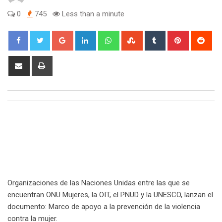
0
745
Less than a minute
Google+
LinkedIn
Whatsapp
StumbleUpon
Tumblr
Pinterest
Red
Share
Print
via
Email
Organizaciones de las Naciones Unidas entre las que se
encuentran ONU Mujeres, la OIT, el PNUD y la UNESCO, lanzan el
documento: Marco de apoyo a la prevención de la violencia
contra la mujer.