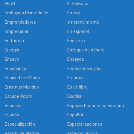
EEUU
El Salvador
Embajada Reino Unido
Emory
Emprendedores
emprendimiento
Empresarial
En español
En familia
Encierrro
Energia
Enfoque de género
Ensayo
Ensayos
Enseñanza
enseñanza digital
Equidad de Género
Erasmus
Erasmus Mundus
Es de libro
Escape Room
Escribir
Escucha
Espacio Económico Europeo
España
Español
Especialización
Especializaciones
estado de alarma
estados unidos