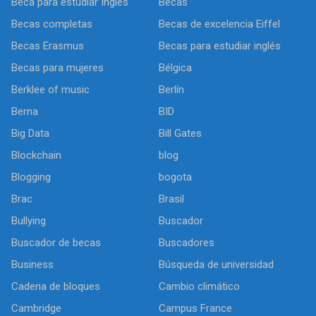
Beca para estudiar Inglés
Becas
Becas completas
Becas de excelencia Eiffel
Becas Erasmus
Becas para estudiar inglés
Becas para mujeres
Bélgica
Berklee of music
Berlín
Berna
BID
Big Data
Bill Gates
Blockchain
blog
Blogging
bogota
Brac
Brasil
Bullying
Buscador
Buscador de becas
Buscadores
Business
Búsqueda de universidad
Cadena de bloques
Cambio climático
Cambridge
Campus France