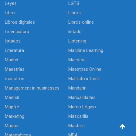
Leyes
LGTBI
Libro
Libros
Libros digitales
Libros online
Licenciatura
listado
listados
Listening
Literatura
Machine Learning
Madrid
Maestría
Maestrías
Maestrías Online
maestros
Maltrato infantil
Management in businesses
Mandarín
Manual
Manualidades
Mapfre
Marco Lógico
Marketing
Mascarilla
Master
Masters
Matemáticas
MBA