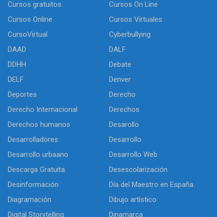
Cursos gratuitos
Cursos On Line
Cursos Online
Cursos Virtuales
CursoVirtual
Cyberbullying
DAAD
DALF
DDHH
Debate
DELF
Denver
Deportes
Derecho
Derecho Internacional
Derechos
Derechos humanos
Desarollo
Desarrolladores
Desarrollo
Desarrollo urbaano
Desarrollo Web
Descarga Gratuita
Desescolarización
Desinformación
Día del Maestro en España
Diagramación
Dibujo artìstico
Digital Storytelling
Dinamarca