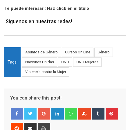
Te puede interesar : Haz click en el título
¡Siguenos en nuestras redes!
Asuntos de Género
Cursos On Line
Género
Tags:
Naciones Unidas
ONU
ONU Mujeres
Violencia contra la Mujer
You can share this post!
Google+
LinkedIn
Whatsapp
StumbleUpon
Tumblr
Pinter
Reddit
Share
Print