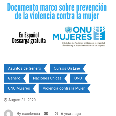
Asuntos de Género
Cursos On Line
Género
Naciones Unidas
ONU
ONU Mujeres
Violencia contra la Mujer
August 31, 2020
By
excelencia
-
6 years ago