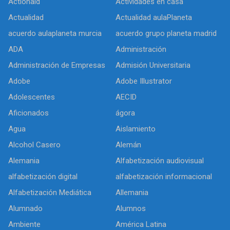
Actionaid
Actividades en casa
Actualidad
Actualidad aulaPlaneta
acuerdo aulaplaneta murcia
acuerdo grupo planeta madrid
ADA
Administración
Administración de Empresas
Admisión Universitaria
Adobe
Adobe Illustrator
Adolescentes
AECID
Aficionados
ágora
Agua
Aislamiento
Alcohol Casero
Alemán
Alemania
Alfabetización audiovisual
alfabetización digital
alfabetización informacional
Alfabetización Mediática
Allemania
Alumnado
Alumnos
Ambiente
América Latina