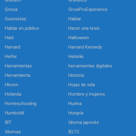
Grecia
GrowProExperience
Guionistas
Hablar
Hablar en público
Hacer una tesis
Haiti
Halloween
Harvard
Harvard Kennedy
Heifer
Helsinki
Herramientas
herramientas digitales
Herramiienta
Historia
Hloom
Hojas de vida
Holanda
Hombre y mujeres
Homeschooling
Huelva
Humboldt
Hungría
IBT
Idioma japonés
Idiomas
IELTS