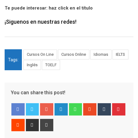
Te puede interesar: haz click en el título
¡Siguenos en nuestras redes!
Cursos On Line
Cursos Online
Idiomas
IELTS
Tags:
Inglés
TOELF
You can share this post!
Google+
LinkedIn
Whatsapp
StumbleUpon
Tumblr
Pinter
Reddit
Share
Print
via
Email