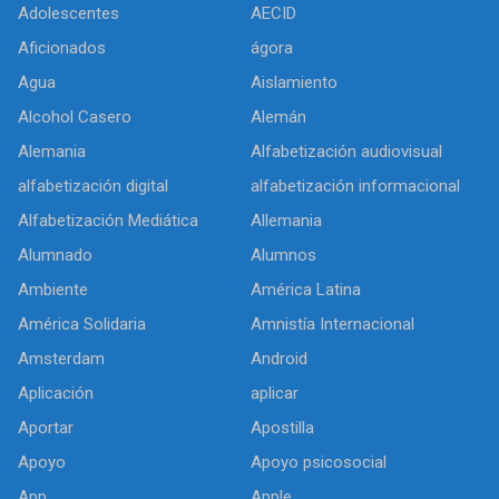
Adolescentes
AECID
Aficionados
ágora
Agua
Aislamiento
Alcohol Casero
Alemán
Alemania
Alfabetización audiovisual
alfabetización digital
alfabetización informacional
Alfabetización Mediática
Allemania
Alumnado
Alumnos
Ambiente
América Latina
América Solidaria
Amnistía Internacional
Amsterdam
Android
Aplicación
aplicar
Aportar
Apostilla
Apoyo
Apoyo psicosocial
App
Apple