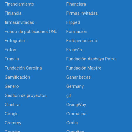
Financiamiento
Financiera
Finlandia
Firmas invitadas
firmasinvitadas
Flipped
Fondo de poblaciones ONU
Formación
Fotografia
Fotoperiodismo
Fotos
Francés
Francia
Fundación Akshaya Patra
Fundación Carolina
Fundación Mapfre
Gamificación
Ganar becas
Género
Germany
Gestión de proyectos
gif
Ginebra
GivingWay
Google
Gramática
Grammy
Gratis
Gratuito
Gratuitos