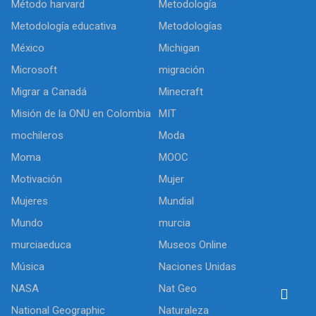
Método harvard
Metodología
Metodología educativa
Metodologías
México
Michigan
Microsoft
migración
Migrar a Canadá
Minecraft
Misión de la ONU en Colombia
MIT
mochileros
Moda
Moma
MOOC
Motivación
Mujer
Mujeres
Mundial
Mundo
murcia
murciaeduca
Museos Online
Música
Naciones Unidas
NASA
Nat Geo
National Geographic
Naturaleza