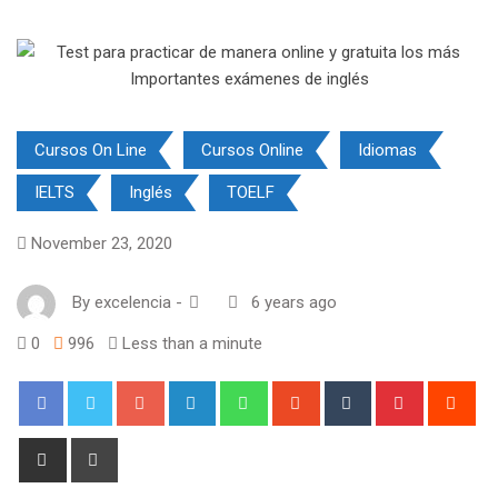
Cursos On Line
Cursos Online
Idiomas
IELTS
Inglés
TOELF
November 23, 2020
By
excelencia
-
6 years ago
0
996
Less than a minute
Google+
LinkedIn
Whatsapp
StumbleUpon
Tumblr
Pinterest
Red
Share
Print
via