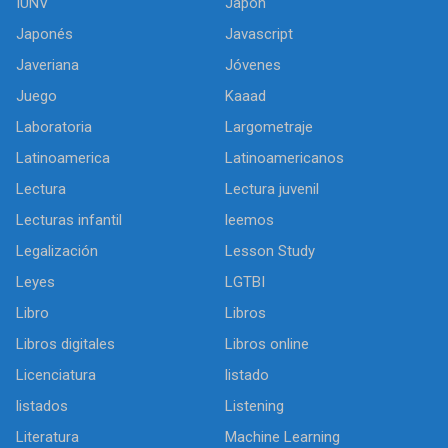
IUNV
Japón
Japonés
Javascript
Javeriana
Jóvenes
Juego
Kaaad
Laboratoria
Largometraje
Latinoamerica
Latinoamericanos
Lectura
Lectura juvenil
Lecturas infantil
leemos
Legalización
Lesson Study
Leyes
LGTBI
Libro
Libros
Libros digitales
Libros online
Licenciatura
listado
listados
Listening
Literatura
Machine Learning