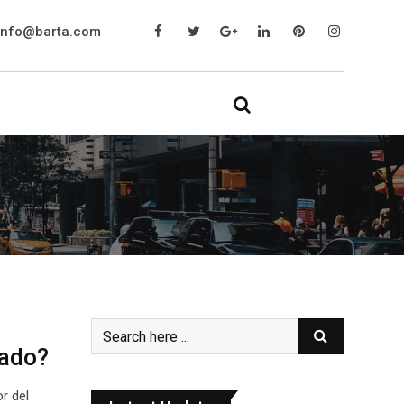
info@barta.com
iado?
r del