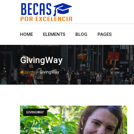
Skip
to
content
HOME
ELEMENTS
BLOG
PAGES
GivingWay
-
Home
GivingWay
GIVINGWAY