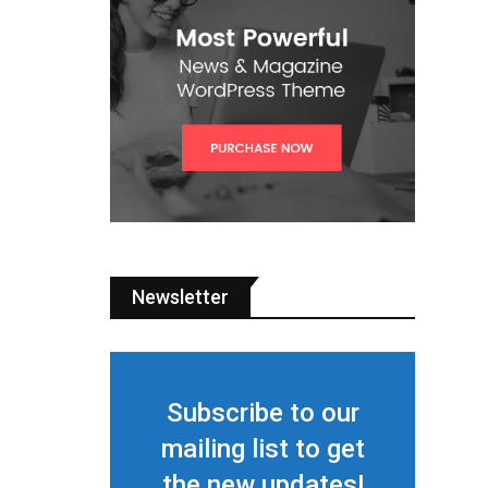
Newsletter
Subscribe to our
mailing list to get
the new updates!