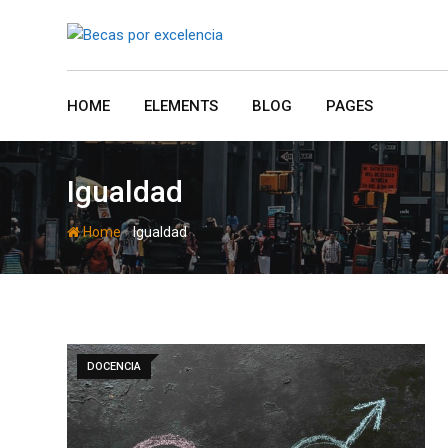
Skip
to
content
HOME
ELEMENTS
BLOG
PAGES
Igualdad
-
Home
Igualdad
DOCENCIA