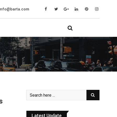
info@barta.com
s
Latest Update