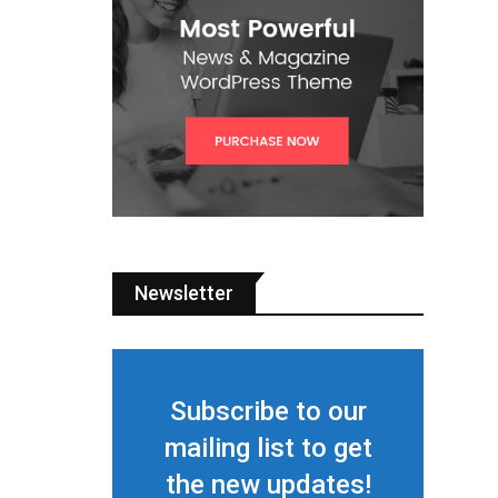
Newsletter
Subscribe to our
mailing list to get
the new updates!