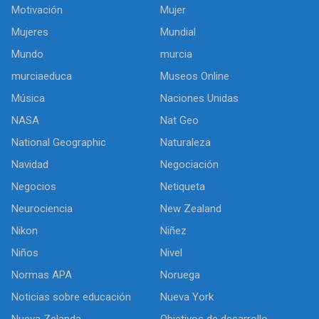
Motivación
Mujer
Mujeres
Mundial
Mundo
murcia
murciaeduca
Museos Online
Música
Naciones Unidas
NASA
Nat Geo
National Geographic
Naturaleza
Navidad
Negociación
Negocios
Netiqueta
Neurociencia
New Zealand
Nikon
Niñez
Niños
Nivel
Normas APA
Noruega
Noticias sobre educación
Nueva York
Nueva Zelanda
Objetivos de desarrollo