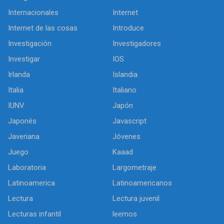
Internacionales
Internet
Internet de las cosas
Introduce
Investigación
Investigadores
Investigar
IOS
Irlanda
Islandia
Italia
Italiano
IUNV
Japón
Japonés
Javascript
Javeriana
Jóvenes
Juego
Kaaad
Laboratoria
Largometraje
Latinoamerica
Latinoamericanos
Lectura
Lectura juvenil
Lecturas infantil
leemos