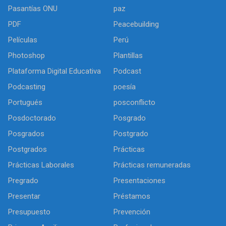
Pasantías ONU
paz
PDF
Peacebuilding
Películas
Perú
Photoshop
Plantillas
Plataforma Digital Educativa
Podcast
Podcasting
poesía
Portugués
posconflicto
Posdoctorado
Posgrado
Posgrados
Postgrado
Postgrados
Prácticas
Prácticas Laborales
Prácticas remuneradas
Pregrado
Presentaciones
Presentar
Préstamos
Presupuesto
Prevención