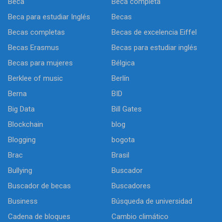
Beca
Beca completa
Beca para estudiar Inglés
Becas
Becas completas
Becas de excelencia Eiffel
Becas Erasmus
Becas para estudiar inglés
Becas para mujeres
Bélgica
Berklee of music
Berlín
Berna
BID
Big Data
Bill Gates
Blockchain
blog
Blogging
bogota
Brac
Brasil
Bullying
Buscador
Buscador de becas
Buscadores
Business
Búsqueda de universidad
Cadena de bloques
Cambio climático