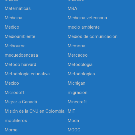
Matemáticas
MBA
Medicina
Medicina veterinaria
Médico
medio ambiente
Medioambiente
Medios de comunicación
Melbourne
Memoria
mequedoencasa
Mercadeo
Método harvard
Metodología
Metodología educativa
Metodologías
México
Michigan
Microsoft
migración
Migrar a Canadá
Minecraft
Misión de la ONU en Colombia
MIT
mochileros
Moda
Moma
MOOC