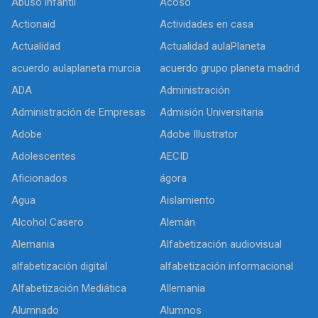
Abuso infantil
Acoso
Actionaid
Actividades en casa
Actualidad
Actualidad aulaPlaneta
acuerdo aulaplaneta murcia
acuerdo grupo planeta madrid
ADA
Administración
Administración de Empresas
Admisión Universitaria
Adobe
Adobe Illustrator
Adolescentes
AECID
Aficionados
ágora
Agua
Aislamiento
Alcohol Casero
Alemán
Alemania
Alfabetización audiovisual
alfabetización digital
alfabetización informacional
Alfabetización Mediática
Allemania
Alumnado
Alumnos