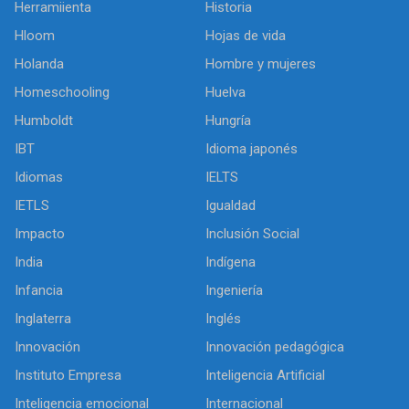
Herramiienta
Historia
Hloom
Hojas de vida
Holanda
Hombre y mujeres
Homeschooling
Huelva
Humboldt
Hungría
IBT
Idioma japonés
Idiomas
IELTS
IETLS
Igualdad
Impacto
Inclusión Social
India
Indígena
Infancia
Ingeniería
Inglaterra
Inglés
Innovación
Innovación pedagógica
Instituto Empresa
Inteligencia Artificial
Inteligencia emocional
Internacional