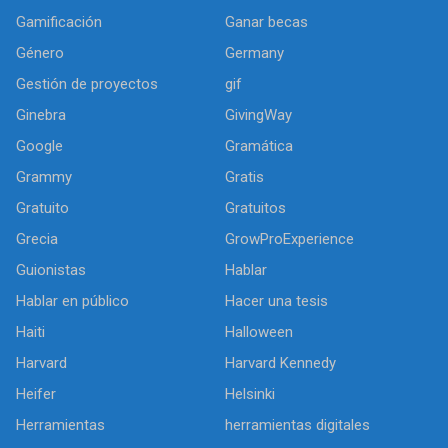
Gamificación
Ganar becas
Género
Germany
Gestión de proyectos
gif
Ginebra
GivingWay
Google
Gramática
Grammy
Gratis
Gratuito
Gratuitos
Grecia
GrowProExperience
Guionistas
Hablar
Hablar en público
Hacer una tesis
Haiti
Halloween
Harvard
Harvard Kennedy
Heifer
Helsinki
Herramientas
herramientas digitales