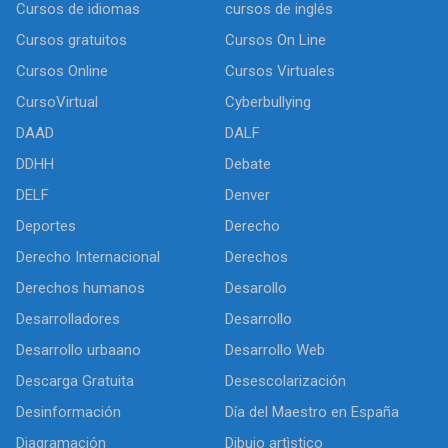
Cursos de idiomas
cursos de inglés
Cursos gratuitos
Cursos On Line
Cursos Online
Cursos Virtuales
CursoVirtual
Cyberbullying
DAAD
DALF
DDHH
Debate
DELF
Denver
Deportes
Derecho
Derecho Internacional
Derechos
Derechos humanos
Desarollo
Desarrolladores
Desarrollo
Desarrollo urbaano
Desarrollo Web
Descarga Gratuita
Desescolarización
Desinformación
Día del Maestro en España
Diagramación
Dibujo artìstico