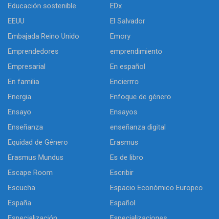
Educación sostenible
EDx
EEUU
El Salvador
Embajada Reino Unido
Emory
Emprendedores
emprendimiento
Empresarial
En español
En familia
Encierrro
Energia
Enfoque de género
Ensayo
Ensayos
Enseñanza
enseñanza digital
Equidad de Género
Erasmus
Erasmus Mundus
Es de libro
Escape Room
Escribir
Escucha
Espacio Económico Europeo
España
Español
Especialización
Especializaciones