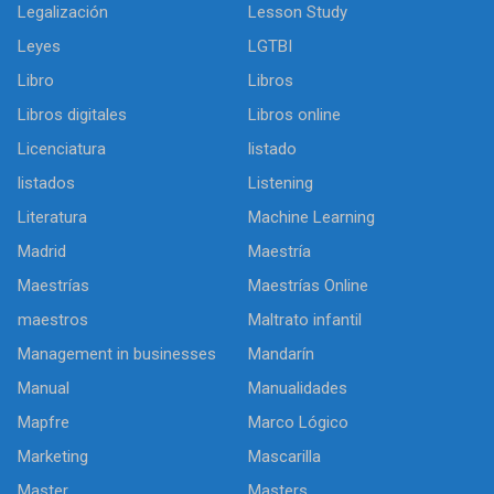
Legalización
Lesson Study
Leyes
LGTBI
Libro
Libros
Libros digitales
Libros online
Licenciatura
listado
listados
Listening
Literatura
Machine Learning
Madrid
Maestría
Maestrías
Maestrías Online
maestros
Maltrato infantil
Management in businesses
Mandarín
Manual
Manualidades
Mapfre
Marco Lógico
Marketing
Mascarilla
Master
Masters