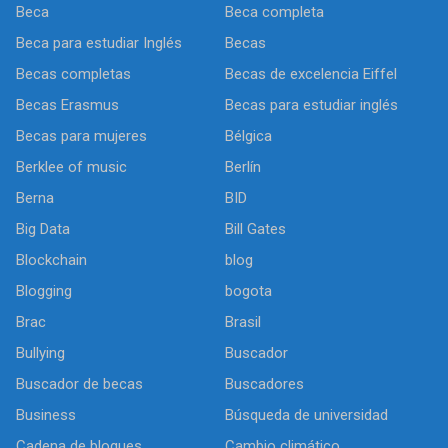
Beca
Beca completa
Beca para estudiar Inglés
Becas
Becas completas
Becas de excelencia Eiffel
Becas Erasmus
Becas para estudiar inglés
Becas para mujeres
Bélgica
Berklee of music
Berlín
Berna
BID
Big Data
Bill Gates
Blockchain
blog
Blogging
bogota
Brac
Brasil
Bullying
Buscador
Buscador de becas
Buscadores
Business
Búsqueda de universidad
Cadena de bloques
Cambio climático