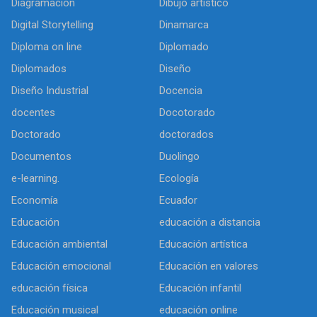
Diagramación
Dibujo artìstico
Digital Storytelling
Dinamarca
Diploma on line
Diplomado
Diplomados
Diseño
Diseño Industrial
Docencia
docentes
Docotorado
Doctorado
doctorados
Documentos
Duolingo
e-learning.
Ecología
Economía
Ecuador
Educación
educación a distancia
Educación ambiental
Educación artística
Educación emocional
Educación en valores
educación física
Educación infantil
Educación musical
educación online