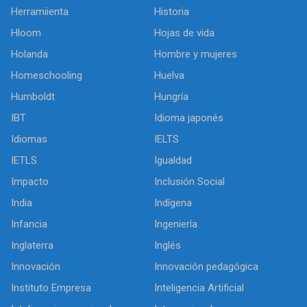
Herramiienta
Historia
Hloom
Hojas de vida
Holanda
Hombre y mujeres
Homeschooling
Huelva
Humboldt
Hungría
IBT
Idioma japonés
Idiomas
IELTS
IETLS
Igualdad
Impacto
Inclusión Social
India
Indígena
Infancia
Ingeniería
Inglaterra
Inglés
Innovación
Innovación pedagógica
Instituto Empresa
Inteligencia Artificial