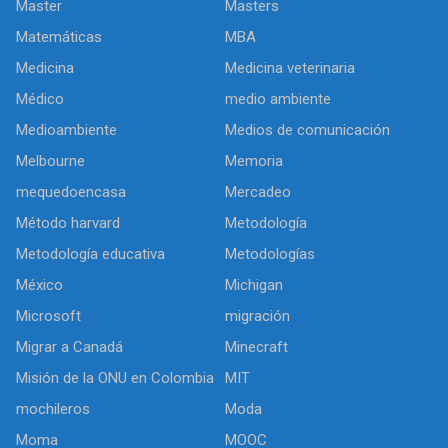
Master
Masters
Matemáticas
MBA
Medicina
Medicina veterinaria
Médico
medio ambiente
Medioambiente
Medios de comunicación
Melbourne
Memoria
mequedoencasa
Mercadeo
Método harvard
Metodología
Metodología educativa
Metodologías
México
Michigan
Microsoft
migración
Migrar a Canadá
Minecraft
Misión de la ONU en Colombia
MIT
mochileros
Moda
Moma
MOOC