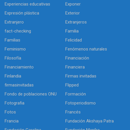
Experiencias educativas
Exponer
Expresión plástica
Exterior
Extranjero
Extranjeros
fact-checking
Familia
Familias
Felicidad
Feminismo
Fenómenos naturales
Filosofía
Financiación
Financiamiento
Financiera
Finlandia
Firmas invitadas
firmasinvitadas
Flipped
Fondo de poblaciones ONU
Formación
Fotografia
Fotoperiodismo
Fotos
Francés
Francia
Fundación Akshaya Patra
Fundación Carolina
Fundación Mapfre