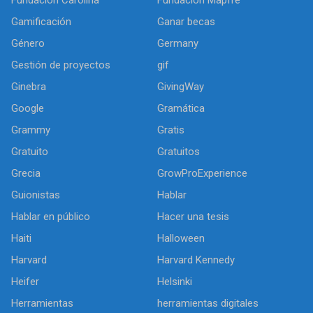
Gamificación
Ganar becas
Género
Germany
Gestión de proyectos
gif
Ginebra
GivingWay
Google
Gramática
Grammy
Gratis
Gratuito
Gratuitos
Grecia
GrowProExperience
Guionistas
Hablar
Hablar en público
Hacer una tesis
Haiti
Halloween
Harvard
Harvard Kennedy
Heifer
Helsinki
Herramientas
herramientas digitales