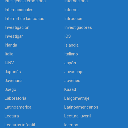
Inteligencia emocional
Internacional
Internacionales
Internet
Internet de las cosas
Introduce
Investigación
Investigadores
Investigar
IOS
Irlanda
Islandia
Italia
Italiano
IUNV
Japón
Japonés
Javascript
Javeriana
Jóvenes
Juego
Kaaad
Laboratoria
Largometraje
Latinoamerica
Latinoamericanos
Lectura
Lectura juvenil
Lecturas infantil
leemos