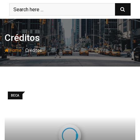
Skip
to
content
Créditos
-
Home
Créditos
BECA