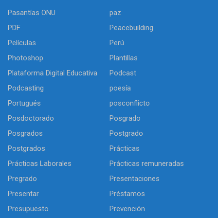
Pasantías ONU
paz
PDF
Peacebuilding
Películas
Perú
Photoshop
Plantillas
Plataforma Digital Educativa
Podcast
Podcasting
poesía
Portugués
posconflicto
Posdoctorado
Posgrado
Posgrados
Postgrado
Postgrados
Prácticas
Prácticas Laborales
Prácticas remuneradas
Pregrado
Presentaciones
Presentar
Préstamos
Presupuesto
Prevención