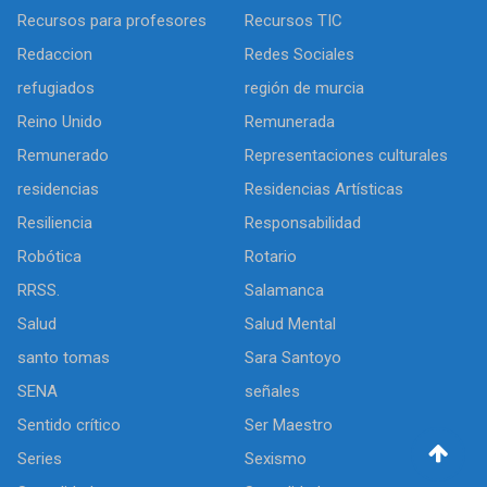
Recursos para profesores
Recursos TIC
Redaccion
Redes Sociales
refugiados
región de murcia
Reino Unido
Remunerada
Remunerado
Representaciones culturales
residencias
Residencias Artísticas
Resiliencia
Responsabilidad
Robótica
Rotario
RRSS.
Salamanca
Salud
Salud Mental
santo tomas
Sara Santoyo
SENA
señales
Sentido crítico
Ser Maestro
Series
Sexismo