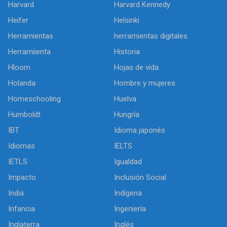
Harvard
Harvard Kennedy
Heifer
Helsinki
Herramientas
herramientas digitales
Herramiienta
Historia
Hloom
Hojas de vida
Holanda
Hombre y mujeres
Homeschooling
Huelva
Humboldt
Hungría
IBT
Idioma japonés
Idiomas
IELTS
IETLS
Igualdad
Impacto
Inclusión Social
India
Indígena
Infancia
Ingeniería
Inglaterra
Inglés