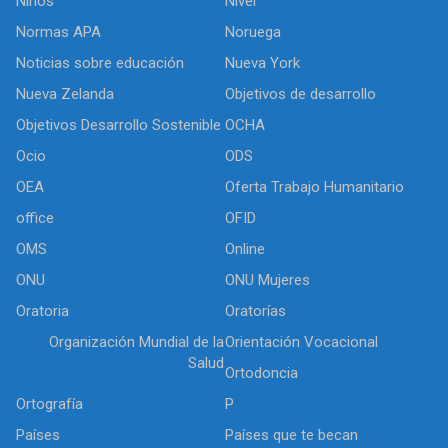
Niños
Nivel
Normas APA
Noruega
Noticias sobre educación
Nueva York
Nueva Zelanda
Objetivos de desarrollo
Objetivos Desarrollo Sostenible
OCHA
Ocio
ODS
OEA
Oferta Trabajo Humanitario
office
OFID
OMS
Online
ONU
ONU Mujeres
Oratoria
Oratorías
Organización Mundial de la
Orientación Vocacional
Salud
Ortodoncia
Ortografía
P
Países
Países que te becan