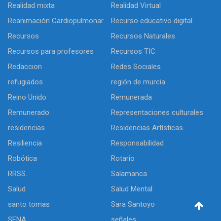
Realidad mixta
Realidad Virtual
Reanimación Cardiopulmonar
Recurso educativo digital
Recursos
Recursos Naturales
Recursos para profesores
Recursos TIC
Redaccion
Redes Sociales
refugiados
región de murcia
Reino Unido
Remunerada
Remunerado
Representaciones culturales
residencias
Residencias Artísticas
Resiliencia
Responsabilidad
Robótica
Rotario
RRSS.
Salamanca
Salud
Salud Mental
santo tomas
Sara Santoyo
SENA
señales