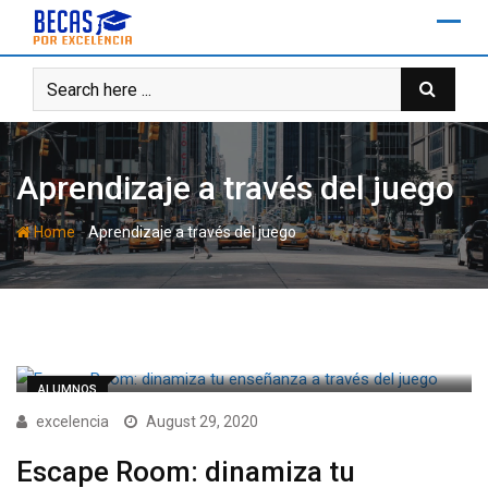
Skip
to
content
Aprendizaje a través del juego
-
Home
Aprendizaje a través del juego
ALUMNOS
excelencia
August 29, 2020
Escape Room: dinamiza tu