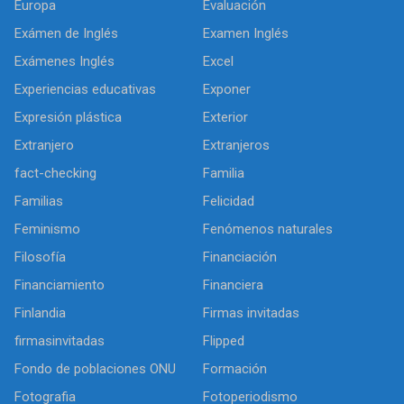
Europa
Evaluación
Exámen de Inglés
Examen Inglés
Exámenes Inglés
Excel
Experiencias educativas
Exponer
Expresión plástica
Exterior
Extranjero
Extranjeros
fact-checking
Familia
Familias
Felicidad
Feminismo
Fenómenos naturales
Filosofía
Financiación
Financiamiento
Financiera
Finlandia
Firmas invitadas
firmasinvitadas
Flipped
Fondo de poblaciones ONU
Formación
Fotografia
Fotoperiodismo