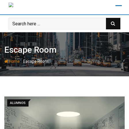
Skip
to
content
Escape Room
-
Home
Escape Room
ALUMNOS