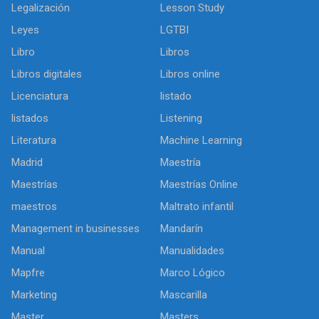
Legalización
Lesson Study
Leyes
LGTBI
Libro
Libros
Libros digitales
Libros online
Licenciatura
listado
listados
Listening
Literatura
Machine Learning
Madrid
Maestría
Maestrías
Maestrías Online
maestros
Maltrato infantil
Management in businesses
Mandarín
Manual
Manualidades
Mapfre
Marco Lógico
Marketing
Mascarilla
Master
Masters