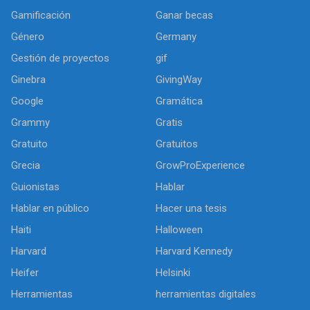
Gamificación
Ganar becas
Género
Germany
Gestión de proyectos
gif
Ginebra
GivingWay
Google
Gramática
Grammy
Gratis
Gratuito
Gratuitos
Grecia
GrowProExperience
Guionistas
Hablar
Hablar en público
Hacer una tesis
Haiti
Halloween
Harvard
Harvard Kennedy
Heifer
Helsinki
Herramientas
herramientas digitales