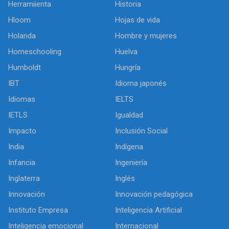
Herramiienta
Historia
Hloom
Hojas de vida
Holanda
Hombre y mujeres
Homeschooling
Huelva
Humboldt
Hungría
IBT
Idioma japonés
Idiomas
IELTS
IETLS
Igualdad
Impacto
Inclusión Social
India
Indígena
Infancia
Ingeniería
Inglaterra
Inglés
Innovación
Innovación pedagógica
Instituto Empresa
Inteligencia Artificial
Inteligencia emocional
Internacional