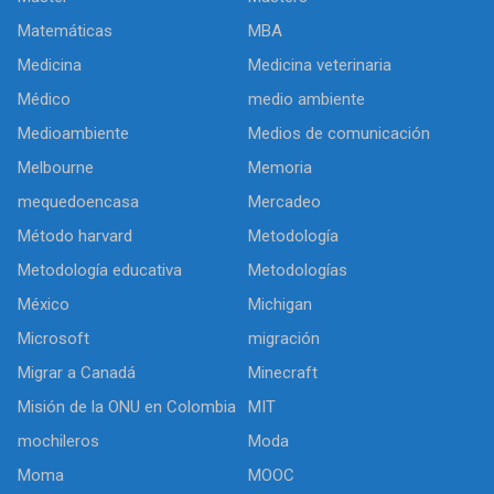
Matemáticas
MBA
Medicina
Medicina veterinaria
Médico
medio ambiente
Medioambiente
Medios de comunicación
Melbourne
Memoria
mequedoencasa
Mercadeo
Método harvard
Metodología
Metodología educativa
Metodologías
México
Michigan
Microsoft
migración
Migrar a Canadá
Minecraft
Misión de la ONU en Colombia
MIT
mochileros
Moda
Moma
MOOC