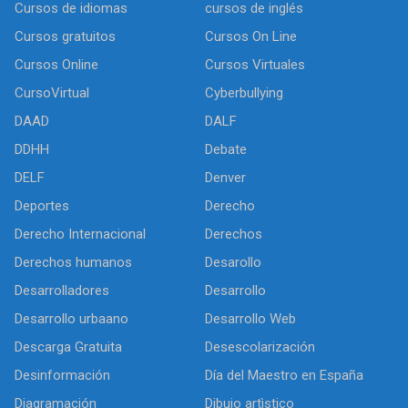
Cursos de idiomas
cursos de inglés
Cursos gratuitos
Cursos On Line
Cursos Online
Cursos Virtuales
CursoVirtual
Cyberbullying
DAAD
DALF
DDHH
Debate
DELF
Denver
Deportes
Derecho
Derecho Internacional
Derechos
Derechos humanos
Desarollo
Desarrolladores
Desarrollo
Desarrollo urbaano
Desarrollo Web
Descarga Gratuita
Desescolarización
Desinformación
Día del Maestro en España
Diagramación
Dibujo artìstico