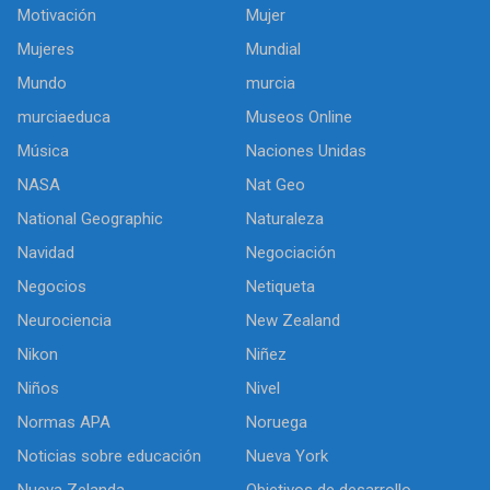
Motivación
Mujer
Mujeres
Mundial
Mundo
murcia
murciaeduca
Museos Online
Música
Naciones Unidas
NASA
Nat Geo
National Geographic
Naturaleza
Navidad
Negociación
Negocios
Netiqueta
Neurociencia
New Zealand
Nikon
Niñez
Niños
Nivel
Normas APA
Noruega
Noticias sobre educación
Nueva York
Nueva Zelanda
Objetivos de desarrollo