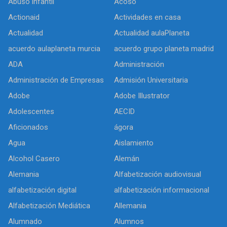
Abuso infantil
Acoso
Actionaid
Actividades en casa
Actualidad
Actualidad aulaPlaneta
acuerdo aulaplaneta murcia
acuerdo grupo planeta madrid
ADA
Administración
Administración de Empresas
Admisión Universitaria
Adobe
Adobe Illustrator
Adolescentes
AECID
Aficionados
ágora
Agua
Aislamiento
Alcohol Casero
Alemán
Alemania
Alfabetización audiovisual
alfabetización digital
alfabetización informacional
Alfabetización Mediática
Allemania
Alumnado
Alumnos