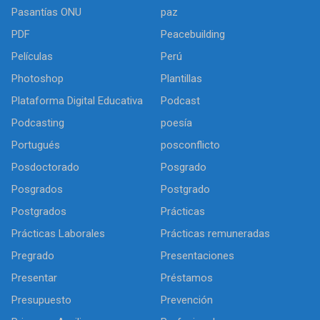
Pasantías ONU
paz
PDF
Peacebuilding
Películas
Perú
Photoshop
Plantillas
Plataforma Digital Educativa
Podcast
Podcasting
poesía
Portugués
posconflicto
Posdoctorado
Posgrado
Posgrados
Postgrado
Postgrados
Prácticas
Prácticas Laborales
Prácticas remuneradas
Pregrado
Presentaciones
Presentar
Préstamos
Presupuesto
Prevención