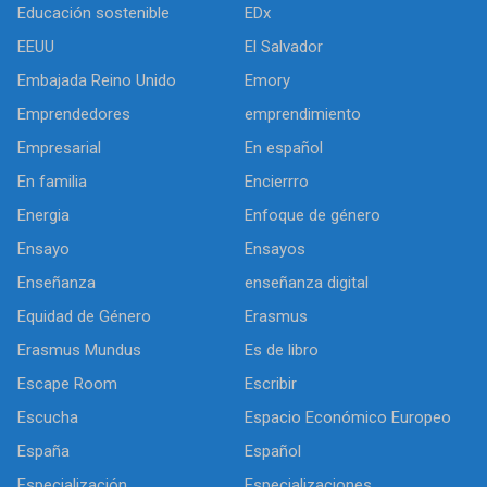
Educación sostenible
EDx
EEUU
El Salvador
Embajada Reino Unido
Emory
Emprendedores
emprendimiento
Empresarial
En español
En familia
Encierrro
Energia
Enfoque de género
Ensayo
Ensayos
Enseñanza
enseñanza digital
Equidad de Género
Erasmus
Erasmus Mundus
Es de libro
Escape Room
Escribir
Escucha
Espacio Económico Europeo
España
Español
Especialización
Especializaciones