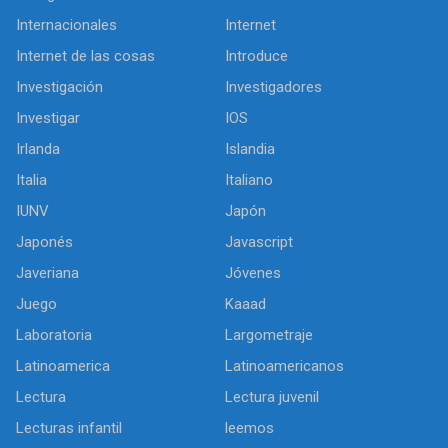
Internacionales
Internet
Internet de las cosas
Introduce
Investigación
Investigadores
Investigar
IOS
Irlanda
Islandia
Italia
Italiano
IUNV
Japón
Japonés
Javascript
Javeriana
Jóvenes
Juego
Kaaad
Laboratoria
Largometraje
Latinoamerica
Latinoamericanos
Lectura
Lectura juvenil
Lecturas infantil
leemos