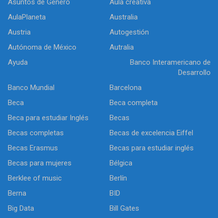
Asuntos de Género
Aula creativa
AulaPlaneta
Australia
Austria
Autogestión
Autónoma de México
Autralia
Ayuda
Banco Interamericano de
Desarrollo
Banco Mundial
Barcelona
Beca
Beca completa
Beca para estudiar Inglés
Becas
Becas completas
Becas de excelencia Eiffel
Becas Erasmus
Becas para estudiar inglés
Becas para mujeres
Bélgica
Berklee of music
Berlín
Berna
BID
Big Data
Bill Gates