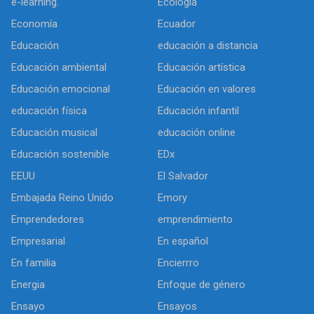
e-learning.
Ecología
Economía
Ecuador
Educación
educación a distancia
Educación ambiental
Educación artística
Educación emocional
Educación en valores
educación física
Educación infantil
Educación musical
educación online
Educación sostenible
EDx
EEUU
El Salvador
Embajada Reino Unido
Emory
Emprendedores
emprendimiento
Empresarial
En español
En familia
Encierrro
Energia
Enfoque de género
Ensayo
Ensayos