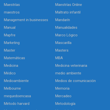
Maestrías
Maestrías Online
maestros
Maltrato infantil
Management in businesses
Mandarín
Manual
Manualidades
Mapfre
Marco Lógico
Marketing
Mascarilla
Master
Masters
Matemáticas
MBA
Medicina
Medicina veterinaria
Médico
medio ambiente
Medioambiente
Medios de comunicación
Melbourne
Memoria
mequedoencasa
Mercadeo
Método harvard
Metodología