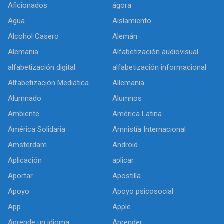
Aficionados
ágora
Agua
Aislamiento
Alcohol Casero
Alemán
Alemania
Alfabetización audiovisual
alfabetización digital
alfabetización informacional
Alfabetización Mediática
Allemania
Alumnado
Alumnos
Ambiente
América Latina
América Solidaria
Amnistía Internacional
Amsterdam
Android
Aplicación
aplicar
Aportar
Apostilla
Apoyo
Apoyo psicosocial
App
Apple
Aprende un idioma
Aprender