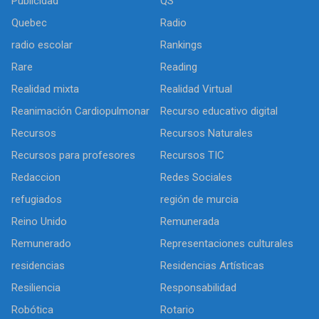
Publicidad
QS
Quebec
Radio
radio escolar
Rankings
Rare
Reading
Realidad mixta
Realidad Virtual
Reanimación Cardiopulmonar
Recurso educativo digital
Recursos
Recursos Naturales
Recursos para profesores
Recursos TIC
Redaccion
Redes Sociales
refugiados
región de murcia
Reino Unido
Remunerada
Remunerado
Representaciones culturales
residencias
Residencias Artísticas
Resiliencia
Responsabilidad
Robótica
Rotario