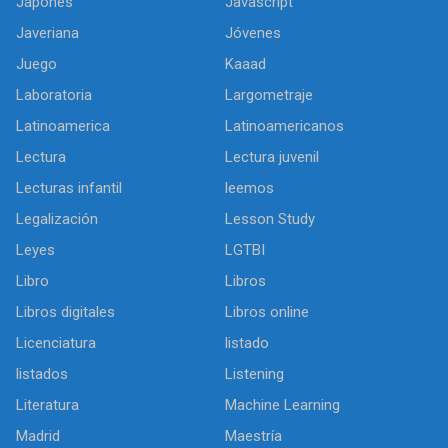
Japonés
Javascript
Javeriana
Jóvenes
Juego
Kaaad
Laboratoria
Largometraje
Latinoamerica
Latinoamericanos
Lectura
Lectura juvenil
Lecturas infantil
leemos
Legalización
Lesson Study
Leyes
LGTBI
Libro
Libros
Libros digitales
Libros online
Licenciatura
listado
listados
Listening
Literatura
Machine Learning
Madrid
Maestría