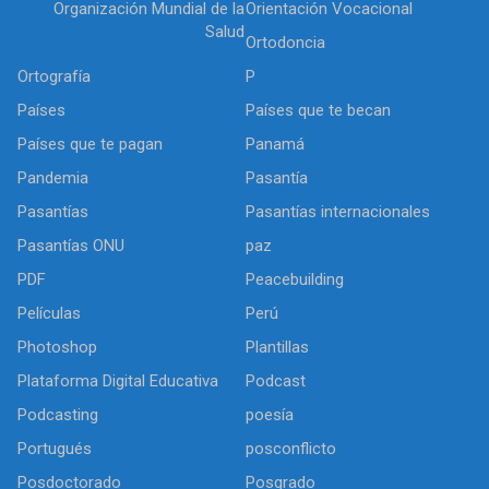
Organización Mundial de la
Orientación Vocacional
Salud
Ortodoncia
Ortografía
P
Países
Países que te becan
Países que te pagan
Panamá
Pandemia
Pasantía
Pasantías
Pasantías internacionales
Pasantías ONU
paz
PDF
Peacebuilding
Películas
Perú
Photoshop
Plantillas
Plataforma Digital Educativa
Podcast
Podcasting
poesía
Portugués
posconflicto
Posdoctorado
Posgrado