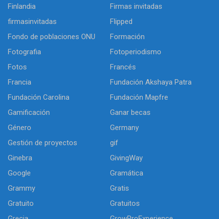
Finlandia
Firmas invitadas
firmasinvitadas
Flipped
Fondo de poblaciones ONU
Formación
Fotografia
Fotoperiodismo
Fotos
Francés
Francia
Fundación Akshaya Patra
Fundación Carolina
Fundación Mapfre
Gamificación
Ganar becas
Género
Germany
Gestión de proyectos
gif
Ginebra
GivingWay
Google
Gramática
Grammy
Gratis
Gratuito
Gratuitos
Grecia
GrowProExperience