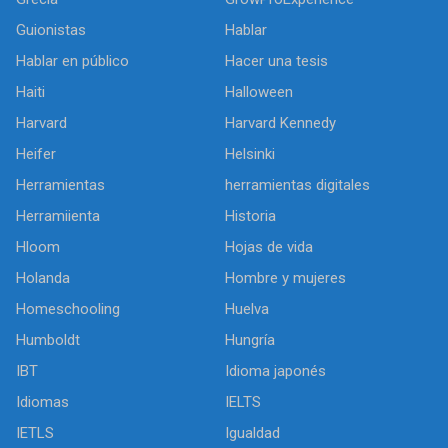
Guionistas
Hablar
Hablar en público
Hacer una tesis
Haiti
Halloween
Harvard
Harvard Kennedy
Heifer
Helsinki
Herramientas
herramientas digitales
Herramiienta
Historia
Hloom
Hojas de vida
Holanda
Hombre y mujeres
Homeschooling
Huelva
Humboldt
Hungría
IBT
Idioma japonés
Idiomas
IELTS
IETLS
Igualdad