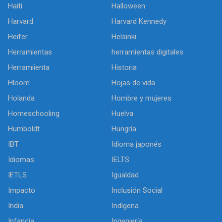
Haiti
Halloween
Harvard
Harvard Kennedy
Heifer
Helsinki
Herramientas
herramientas digitales
Herramiienta
Historia
Hloom
Hojas de vida
Holanda
Hombre y mujeres
Homeschooling
Huelva
Humboldt
Hungría
IBT
Idioma japonés
Idiomas
IELTS
IETLS
Igualdad
Impacto
Inclusión Social
India
Indígena
Infancia
Ingeniería