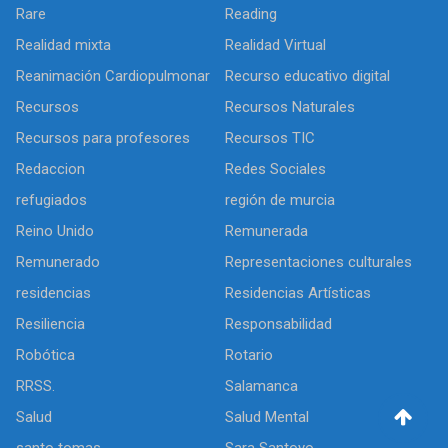
Rare
Reading
Realidad mixta
Realidad Virtual
Reanimación Cardiopulmonar
Recurso educativo digital
Recursos
Recursos Naturales
Recursos para profesores
Recursos TIC
Redaccion
Redes Sociales
refugiados
región de murcia
Reino Unido
Remunerada
Remunerado
Representaciones culturales
residencias
Residencias Artísticas
Resiliencia
Responsabilidad
Robótica
Rotario
RRSS.
Salamanca
Salud
Salud Mental
santo tomas
Sara Santoyo