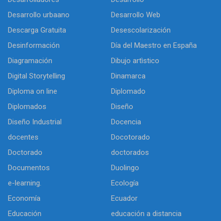
Desarrollo urbaano
Desarrollo Web
Descarga Gratuita
Desescolarización
Desinformación
Día del Maestro en España
Diagramación
Dibujo artìstico
Digital Storytelling
Dinamarca
Diploma on line
Diplomado
Diplomados
Diseño
Diseño Industrial
Docencia
docentes
Docotorado
Doctorado
doctorados
Documentos
Duolingo
e-learning.
Ecología
Economía
Ecuador
Educación
educación a distancia