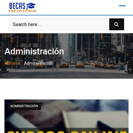
Skip
to
content
Administración
-
Home
Administración
ADMINISTRACIÓN