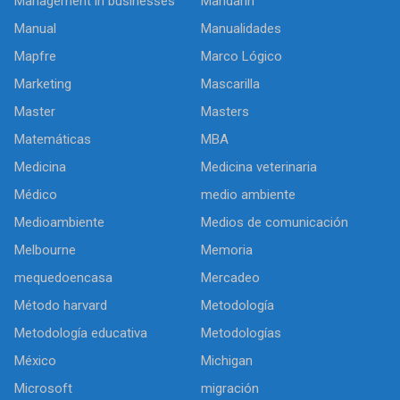
Management in businesses
Mandarín
Manual
Manualidades
Mapfre
Marco Lógico
Marketing
Mascarilla
Master
Masters
Matemáticas
MBA
Medicina
Medicina veterinaria
Médico
medio ambiente
Medioambiente
Medios de comunicación
Melbourne
Memoria
mequedoencasa
Mercadeo
Método harvard
Metodología
Metodología educativa
Metodologías
México
Michigan
Microsoft
migración