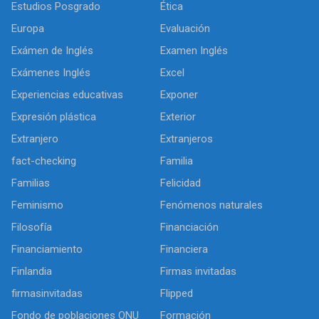
Estudios Posgrado
Ética
Europa
Evaluación
Exámen de Inglés
Examen Inglés
Exámenes Inglés
Excel
Experiencias educativas
Exponer
Expresión plástica
Exterior
Extranjero
Extranjeros
fact-checking
Familia
Familias
Felicidad
Feminismo
Fenómenos naturales
Filosofía
Financiación
Financiamiento
Financiera
Finlandia
Firmas invitadas
firmasinvitadas
Flipped
Fondo de poblaciones ONU
Formación