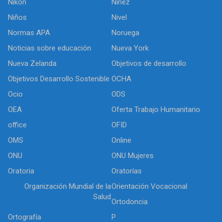
Nikon
Niñez
Niños
Nivel
Normas APA
Noruega
Noticias sobre educación
Nueva York
Nueva Zelanda
Objetivos de desarrollo
Objetivos Desarrollo Sostenible
OCHA
Ocio
ODS
OEA
Oferta Trabajo Humanitario
office
OFID
OMS
Online
ONU
ONU Mujeres
Oratoria
Oratorías
Organización Mundial de la
Orientación Vocacional
Salud
Ortodoncia
Ortografía
P