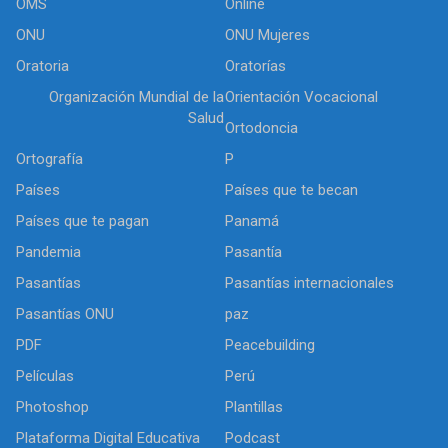
OMS
Online
ONU
ONU Mujeres
Oratoria
Oratorías
Organización Mundial de la
Orientación Vocacional
Salud
Ortodoncia
Ortografía
P
Países
Países que te becan
Países que te pagan
Panamá
Pandemia
Pasantía
Pasantías
Pasantías internacionales
Pasantías ONU
paz
PDF
Peacebuilding
Películas
Perú
Photoshop
Plantillas
Plataforma Digital Educativa
Podcast