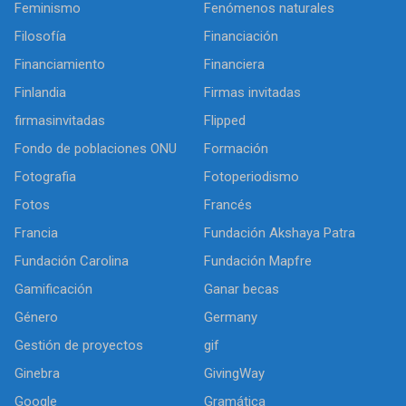
Feminismo
Fenómenos naturales
Filosofía
Financiación
Financiamiento
Financiera
Finlandia
Firmas invitadas
firmasinvitadas
Flipped
Fondo de poblaciones ONU
Formación
Fotografia
Fotoperiodismo
Fotos
Francés
Francia
Fundación Akshaya Patra
Fundación Carolina
Fundación Mapfre
Gamificación
Ganar becas
Género
Germany
Gestión de proyectos
gif
Ginebra
GivingWay
Google
Gramática