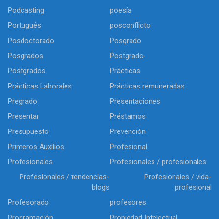
Podcasting
poesía
Portugués
posconflicto
Posdoctorado
Posgrado
Posgrados
Postgrado
Postgrados
Prácticas
Prácticas Laborales
Prácticas remuneradas
Pregrado
Presentaciones
Presentar
Préstamos
Presupuesto
Prevención
Primeros Auxilios
Profesional
Profesionales
Profesionales / profesionales
Profesionales / tendencias-
Profesionales / vida-
blogs
profesional
Profesorado
profesores
Programación
Propiedad Intelectual