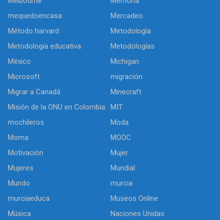
Melbourne
Memoria
mequedoencasa
Mercadeo
Método harvard
Metodología
Metodología educativa
Metodologías
México
Michigan
Microsoft
migración
Migrar a Canadá
Minecraft
Misión de la ONU en Colombia
MIT
mochileros
Moda
Moma
MOOC
Motivación
Mujer
Mujeres
Mundial
Mundo
murcia
murciaeduca
Museos Online
Música
Naciones Unidas