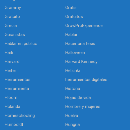
Grammy
Gratis
Gratuito
Gratuitos
Grecia
GrowProExperience
Guionistas
Hablar
Hablar en público
Hacer una tesis
Haiti
Halloween
Harvard
Harvard Kennedy
Heifer
Helsinki
Herramientas
herramientas digitales
Herramiienta
Historia
Hloom
Hojas de vida
Holanda
Hombre y mujeres
Homeschooling
Huelva
Humboldt
Hungría