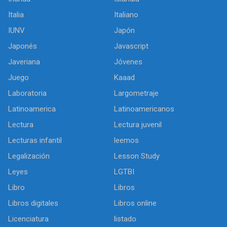
Italia
Italiano
IUNV
Japón
Japonés
Javascript
Javeriana
Jóvenes
Juego
Kaaad
Laboratoria
Largometraje
Latinoamerica
Latinoamericanos
Lectura
Lectura juvenil
Lecturas infantil
leemos
Legalización
Lesson Study
Leyes
LGTBI
Libro
Libros
Libros digitales
Libros online
Licenciatura
listado