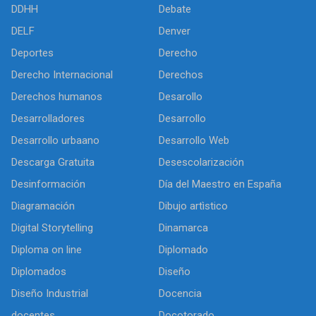
DDHH
Debate
DELF
Denver
Deportes
Derecho
Derecho Internacional
Derechos
Derechos humanos
Desarollo
Desarrolladores
Desarrollo
Desarrollo urbaano
Desarrollo Web
Descarga Gratuita
Desescolarización
Desinformación
Día del Maestro en España
Diagramación
Dibujo artìstico
Digital Storytelling
Dinamarca
Diploma on line
Diplomado
Diplomados
Diseño
Diseño Industrial
Docencia
docentes
Docotorado