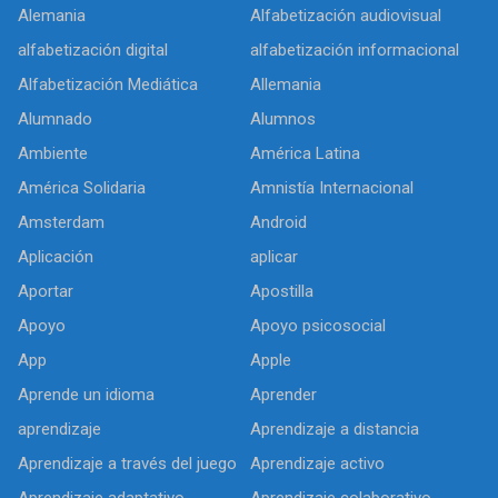
Alemania
Alfabetización audiovisual
alfabetización digital
alfabetización informacional
Alfabetización Mediática
Allemania
Alumnado
Alumnos
Ambiente
América Latina
América Solidaria
Amnistía Internacional
Amsterdam
Android
Aplicación
aplicar
Aportar
Apostilla
Apoyo
Apoyo psicosocial
App
Apple
Aprende un idioma
Aprender
aprendizaje
Aprendizaje a distancia
Aprendizaje a través del juego
Aprendizaje activo
Aprendizaje adaptativo
Aprendizaje colaborativo