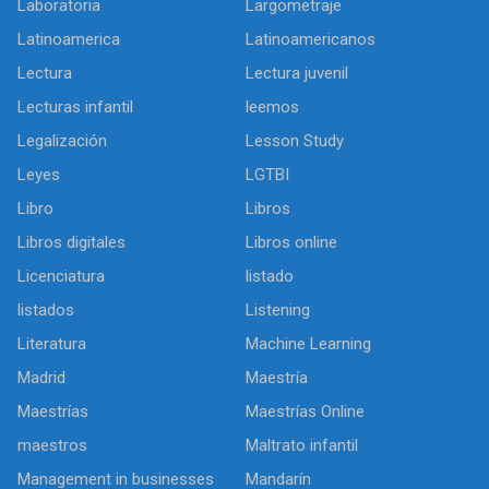
Laboratoria
Largometraje
Latinoamerica
Latinoamericanos
Lectura
Lectura juvenil
Lecturas infantil
leemos
Legalización
Lesson Study
Leyes
LGTBI
Libro
Libros
Libros digitales
Libros online
Licenciatura
listado
listados
Listening
Literatura
Machine Learning
Madrid
Maestría
Maestrías
Maestrías Online
maestros
Maltrato infantil
Management in businesses
Mandarín