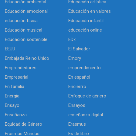
Educación ambiental
Educación artística
Educación emocional
Educación en valores
educación física
Educación infantil
Educación musical
educación online
Educación sostenible
EDx
EEUU
El Salvador
Embajada Reino Unido
Emory
Emprendedores
emprendimiento
Empresarial
En español
En familia
Encierrro
Energia
Enfoque de género
Ensayo
Ensayos
Enseñanza
enseñanza digital
Equidad de Género
Erasmus
Erasmus Mundus
Es de libro