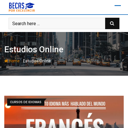
Skip
to
content
Estudios Online
-
Home
Estudios Online
CURSOS DE IDIOMAS