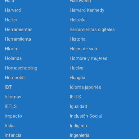
Haiti
Halloween
Harvard
Harvard Kennedy
Heifer
Helsinki
Herramientas
herramientas digitales
Herramiienta
Historia
Hloom
Hojas de vida
Holanda
Hombre y mujeres
Homeschooling
Huelva
Humboldt
Hungría
IBT
Idioma japonés
Idiomas
IELTS
IETLS
Igualdad
Impacto
Inclusión Social
India
Indígena
Infancia
Ingeniería