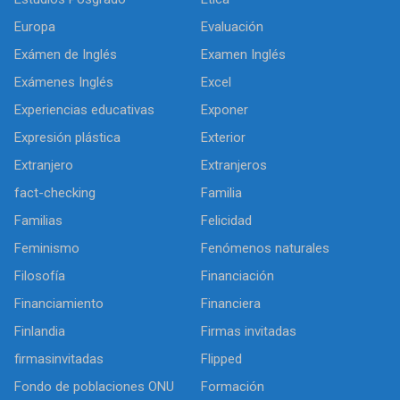
Europa
Evaluación
Exámen de Inglés
Examen Inglés
Exámenes Inglés
Excel
Experiencias educativas
Exponer
Expresión plástica
Exterior
Extranjero
Extranjeros
fact-checking
Familia
Familias
Felicidad
Feminismo
Fenómenos naturales
Filosofía
Financiación
Financiamiento
Financiera
Finlandia
Firmas invitadas
firmasinvitadas
Flipped
Fondo de poblaciones ONU
Formación