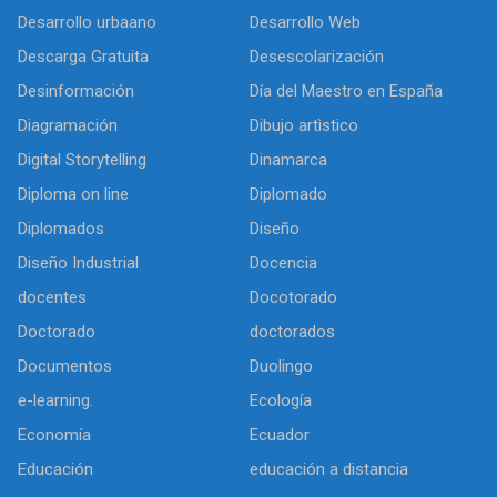
Desarrollo urbaano
Desarrollo Web
Descarga Gratuita
Desescolarización
Desinformación
Día del Maestro en España
Diagramación
Dibujo artìstico
Digital Storytelling
Dinamarca
Diploma on line
Diplomado
Diplomados
Diseño
Diseño Industrial
Docencia
docentes
Docotorado
Doctorado
doctorados
Documentos
Duolingo
e-learning.
Ecología
Economía
Ecuador
Educación
educación a distancia