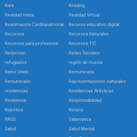
Rare
Reading
Realidad mixta
Realidad Virtual
Reanimación Cardiopulmonar
Recurso educativo digital
Recursos
Recursos Naturales
Recursos para profesores
Recursos TIC
Redaccion
Redes Sociales
refugiados
región de murcia
Reino Unido
Remunerada
Remunerado
Representaciones culturales
residencias
Residencias Artísticas
Resiliencia
Responsabilidad
Robótica
Rotario
RRSS.
Salamanca
Salud
Salud Mental