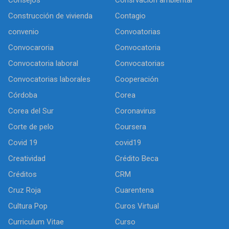
Consejos
Consrvación ambiental
Construcción de vivienda
Contagio
convenio
Convoatorias
Convocaroria
Convocatoria
Convocatoria laboral
Convocatorias
Convocatorias laborales
Cooperación
Córdoba
Corea
Corea del Sur
Coronavirus
Corte de pelo
Coursera
Covid 19
covid19
Creatividad
Crédito Beca
Créditos
CRM
Cruz Roja
Cuarentena
Cultura Pop
Curos Virtual
Curriculum Vitae
Curso