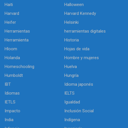
Haiti
Halloween
Harvard
Harvard Kennedy
Heifer
Helsinki
Herramientas
herramientas digitales
Herramiienta
Historia
Hloom
Hojas de vida
Holanda
Hombre y mujeres
Homeschooling
Huelva
Humboldt
Hungría
IBT
Idioma japonés
Idiomas
IELTS
IETLS
Igualdad
Impacto
Inclusión Social
India
Indígena