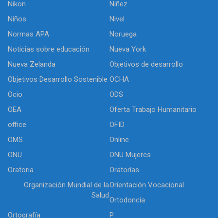
Nikon
Niñez
Niños
Nivel
Normas APA
Noruega
Noticias sobre educación
Nueva York
Nueva Zelanda
Objetivos de desarrollo
Objetivos Desarrollo Sostenible
OCHA
Ocio
ODS
OEA
Oferta Trabajo Humanitario
office
OFID
OMS
Online
ONU
ONU Mujeres
Oratoria
Oratorías
Organización Mundial de la
Orientación Vocacional
Salud
Ortodoncia
Ortografía
P