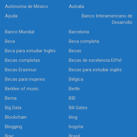
Autónoma de México
Autralia
Ayuda
Banco Interamericano de
Desarrollo
Banco Mundial
Barcelona
Beca
Beca completa
Beca para estudiar Inglés
Becas
Becas completas
Becas de excelencia Eiffel
Becas Erasmus
Becas para estudiar inglés
Becas para mujeres
Bélgica
Berklee of music
Berlín
Berna
BID
Big Data
Bill Gates
Blockchain
blog
Blogging
bogota
Brac
Brasil