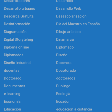
Desarrolladores
Desarrollo
Desarrollo urbaano
Desarrollo Web
Descarga Gratuita
Desescolarización
Desinformación
Día del Maestro en España
Diagramación
Dibujo artìstico
Digital Storytelling
Dinamarca
Diploma on line
Diplomado
Diplomados
Diseño
Diseño Industrial
Docencia
docentes
Docotorado
Doctorado
doctorados
Documentos
Duolingo
e-learning.
Ecología
Economía
Ecuador
Educación
educación a distancia