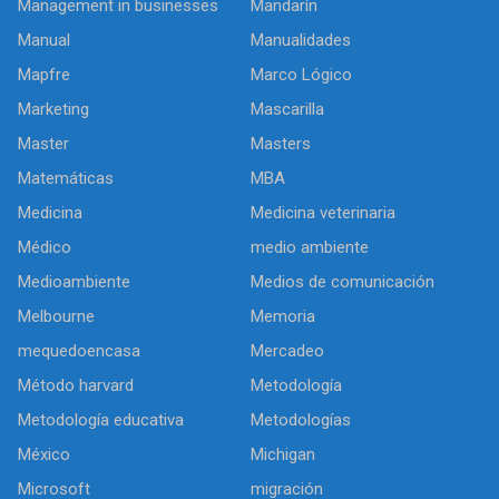
Management in businesses
Mandarín
Manual
Manualidades
Mapfre
Marco Lógico
Marketing
Mascarilla
Master
Masters
Matemáticas
MBA
Medicina
Medicina veterinaria
Médico
medio ambiente
Medioambiente
Medios de comunicación
Melbourne
Memoria
mequedoencasa
Mercadeo
Método harvard
Metodología
Metodología educativa
Metodologías
México
Michigan
Microsoft
migración