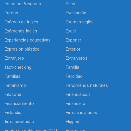
Estudios Posgrado
Ética
Europa
Evaluación
Exámen de Inglés
Examen Inglés
Exámenes Inglés
Excel
Experiencias educativas
Exponer
Expresión plástica
Exterior
Extranjero
Extranjeros
fact-checking
Familia
Familias
Felicidad
Feminismo
Fenómenos naturales
Filosofía
Financiación
Financiamiento
Financiera
Finlandia
Firmas invitadas
firmasinvitadas
Flipped
Fondo de poblaciones ONU
Formación