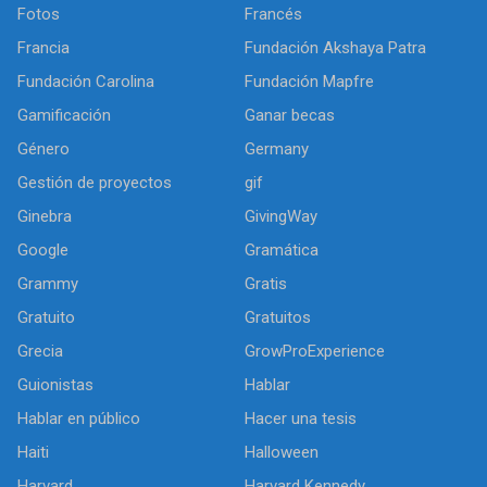
Fotos
Francés
Francia
Fundación Akshaya Patra
Fundación Carolina
Fundación Mapfre
Gamificación
Ganar becas
Género
Germany
Gestión de proyectos
gif
Ginebra
GivingWay
Google
Gramática
Grammy
Gratis
Gratuito
Gratuitos
Grecia
GrowProExperience
Guionistas
Hablar
Hablar en público
Hacer una tesis
Haiti
Halloween
Harvard
Harvard Kennedy