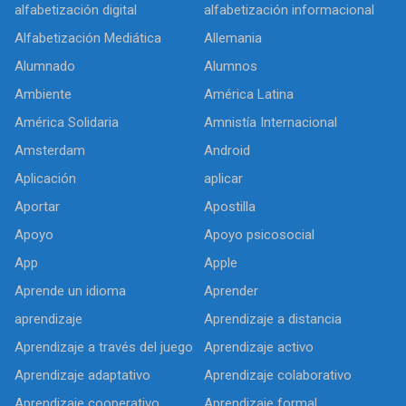
alfabetización digital
alfabetización informacional
Alfabetización Mediática
Allemania
Alumnado
Alumnos
Ambiente
América Latina
América Solidaria
Amnistía Internacional
Amsterdam
Android
Aplicación
aplicar
Aportar
Apostilla
Apoyo
Apoyo psicosocial
App
Apple
Aprende un idioma
Aprender
aprendizaje
Aprendizaje a distancia
Aprendizaje a través del juego
Aprendizaje activo
Aprendizaje adaptativo
Aprendizaje colaborativo
Aprendizaje cooperativo
Aprendizaje formal