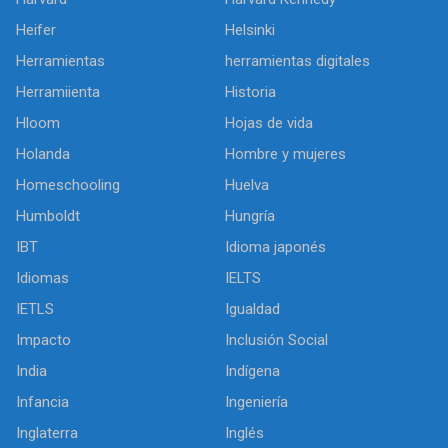
Heifer
Helsinki
Herramientas
herramientas digitales
Herramiienta
Historia
Hloom
Hojas de vida
Holanda
Hombre y mujeres
Homeschooling
Huelva
Humboldt
Hungría
IBT
Idioma japonés
Idiomas
IELTS
IETLS
Igualdad
Impacto
Inclusión Social
India
Indígena
Infancia
Ingeniería
Inglaterra
Inglés