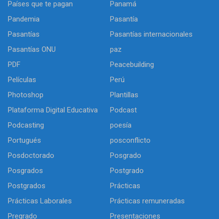
Países que te pagan
Panamá
Pandemia
Pasantía
Pasantías
Pasantías internacionales
Pasantías ONU
paz
PDF
Peacebuilding
Películas
Perú
Photoshop
Plantillas
Plataforma Digital Educativa
Podcast
Podcasting
poesía
Portugués
posconflicto
Posdoctorado
Posgrado
Posgrados
Postgrado
Postgrados
Prácticas
Prácticas Laborales
Prácticas remuneradas
Pregrado
Presentaciones