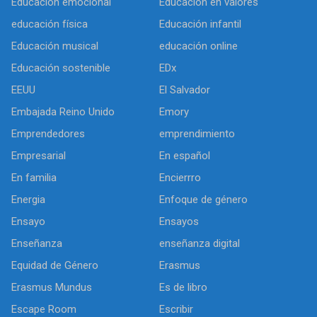
Educación emocional
Educación en valores
educación física
Educación infantil
Educación musical
educación online
Educación sostenible
EDx
EEUU
El Salvador
Embajada Reino Unido
Emory
Emprendedores
emprendimiento
Empresarial
En español
En familia
Encierrro
Energia
Enfoque de género
Ensayo
Ensayos
Enseñanza
enseñanza digital
Equidad de Género
Erasmus
Erasmus Mundus
Es de libro
Escape Room
Escribir