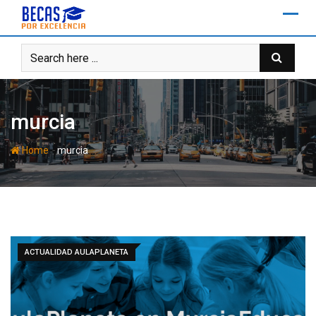
Skip
to
content
murcia
-
Home
murcia
ACTUALIDAD AULAPLANETA