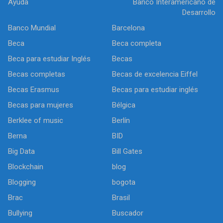
Ayuda
Banco Interamericano de
Desarrollo
Banco Mundial
Barcelona
Beca
Beca completa
Beca para estudiar Inglés
Becas
Becas completas
Becas de excelencia Eiffel
Becas Erasmus
Becas para estudiar inglés
Becas para mujeres
Bélgica
Berklee of music
Berlín
Berna
BID
Big Data
Bill Gates
Blockchain
blog
Blogging
bogota
Brac
Brasil
Bullying
Buscador