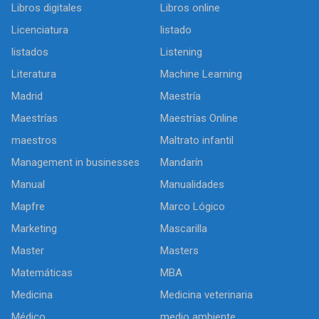
Libros digitales
Libros online
Licenciatura
listado
listados
Listening
Literatura
Machine Learning
Madrid
Maestría
Maestrías
Maestrías Online
maestros
Maltrato infantil
Management in businesses
Mandarín
Manual
Manualidades
Mapfre
Marco Lógico
Marketing
Mascarilla
Master
Masters
Matemáticas
MBA
Medicina
Medicina veterinaria
Médico
medio ambiente