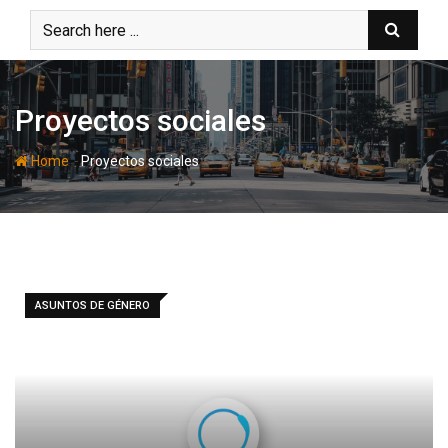
Skip
to
content
Proyectos sociales
-
Home
Proyectos sociales
ASUNTOS DE GÉNERO