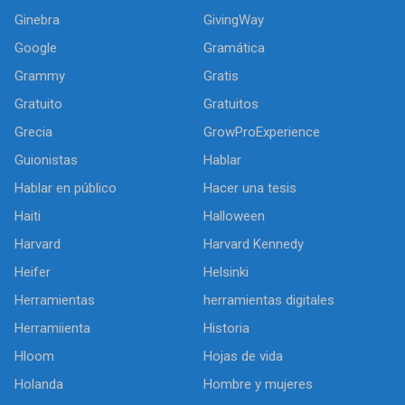
Ginebra
GivingWay
Google
Gramática
Grammy
Gratis
Gratuito
Gratuitos
Grecia
GrowProExperience
Guionistas
Hablar
Hablar en público
Hacer una tesis
Haiti
Halloween
Harvard
Harvard Kennedy
Heifer
Helsinki
Herramientas
herramientas digitales
Herramiienta
Historia
Hloom
Hojas de vida
Holanda
Hombre y mujeres