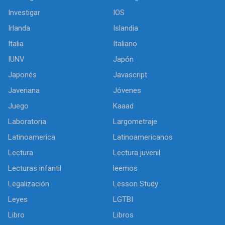
Investigar
IOS
Irlanda
Islandia
Italia
Italiano
IUNV
Japón
Japonés
Javascript
Javeriana
Jóvenes
Juego
Kaaad
Laboratoria
Largometraje
Latinoamerica
Latinoamericanos
Lectura
Lectura juvenil
Lecturas infantil
leemos
Legalización
Lesson Study
Leyes
LGTBI
Libro
Libros