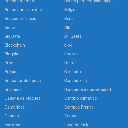
Becas Erasmus
Becas para estudiar inglés
Becas para mujeres
Bélgica
Berklee of music
Berlín
Berna
BID
Big Data
Bill Gates
Blockchain
blog
Blogging
bogota
Brac
Brasil
Bullying
Buscador
Buscador de becas
Buscadores
Business
Búsqueda de universidad
Cadena de bloques
Cambio climático
Cambridge
Campus France
Canadá
Caribe
carreras
caso de éxito