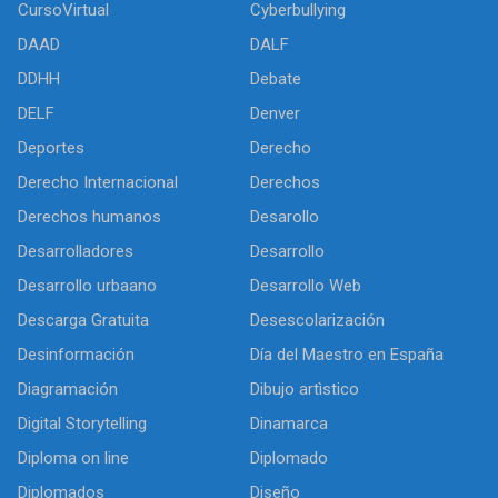
CursoVirtual
Cyberbullying
DAAD
DALF
DDHH
Debate
DELF
Denver
Deportes
Derecho
Derecho Internacional
Derechos
Derechos humanos
Desarollo
Desarrolladores
Desarrollo
Desarrollo urbaano
Desarrollo Web
Descarga Gratuita
Desescolarización
Desinformación
Día del Maestro en España
Diagramación
Dibujo artìstico
Digital Storytelling
Dinamarca
Diploma on line
Diplomado
Diplomados
Diseño