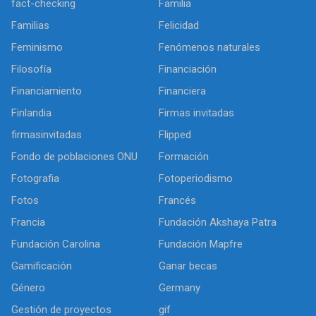
fact-checking
Familia
Familias
Felicidad
Feminismo
Fenómenos naturales
Filosofía
Financiación
Financiamiento
Financiera
Finlandia
Firmas invitadas
firmasinvitadas
Flipped
Fondo de poblaciones ONU
Formación
Fotografia
Fotoperiodismo
Fotos
Francés
Francia
Fundación Akshaya Patra
Fundación Carolina
Fundación Mapfre
Gamificación
Ganar becas
Género
Germany
Gestión de proyectos
gif