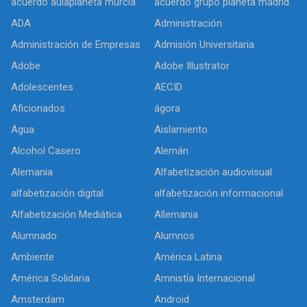
acuerdo aulaplaneta murcia
acuerdo grupo planeta madrid
ADA
Administración
Administración de Empresas
Admisión Universitaria
Adobe
Adobe Illustrator
Adolescentes
AECID
Aficionados
ágora
Agua
Aislamiento
Alcohol Casero
Alemán
Alemania
Alfabetización audiovisual
alfabetización digital
alfabetización informacional
Alfabetización Mediática
Allemania
Alumnado
Alumnos
Ambiente
América Latina
América Solidaria
Amnistía Internacional
Amsterdam
Android