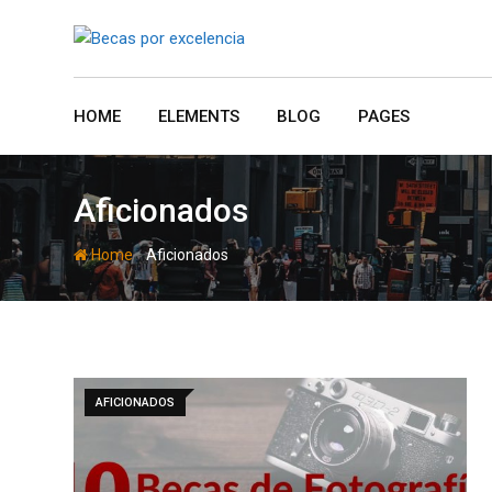
Skip
to
content
HOME
ELEMENTS
BLOG
PAGES
Aficionados
-
Home
Aficionados
AFICIONADOS