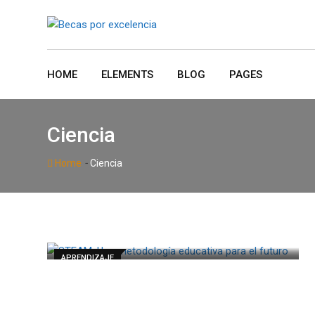
Skip
to
content
HOME
ELEMENTS
BLOG
PAGES
Ciencia
-
Home
Ciencia
APRENDIZAJE