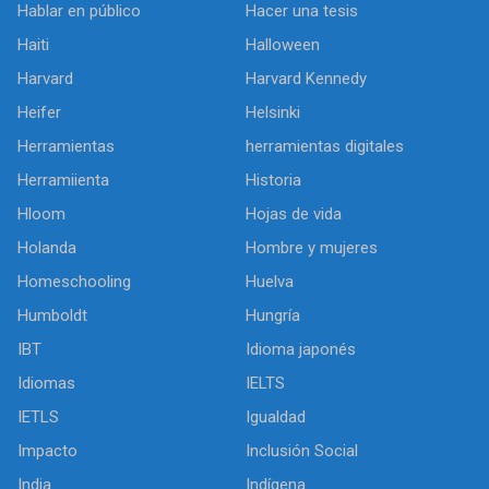
Hablar en público
Hacer una tesis
Haiti
Halloween
Harvard
Harvard Kennedy
Heifer
Helsinki
Herramientas
herramientas digitales
Herramiienta
Historia
Hloom
Hojas de vida
Holanda
Hombre y mujeres
Homeschooling
Huelva
Humboldt
Hungría
IBT
Idioma japonés
Idiomas
IELTS
IETLS
Igualdad
Impacto
Inclusión Social
India
Indígena