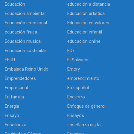
Educación
educación a distancia
Educación ambiental
Educación artística
Educación emocional
Educación en valores
educación física
Educación infantil
Educación musical
educación online
Educación sostenible
EDx
EEUU
El Salvador
Embajada Reino Unido
Emory
Emprendedores
emprendimiento
Empresarial
En español
En familia
Encierrro
Energia
Enfoque de género
Ensayo
Ensayos
Enseñanza
enseñanza digital
Equidad de Género
Erasmus