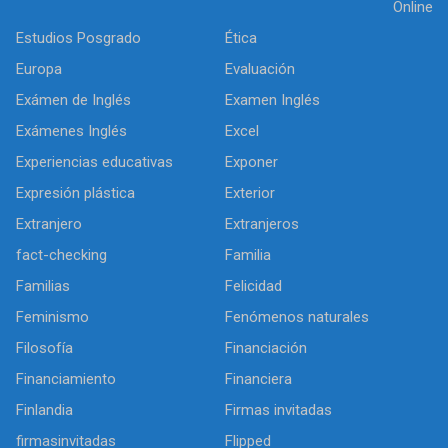
Online
Estudios Posgrado
Ética
Europa
Evaluación
Exámen de Inglés
Examen Inglés
Exámenes Inglés
Excel
Experiencias educativas
Exponer
Expresión plástica
Exterior
Extranjero
Extranjeros
fact-checking
Familia
Familias
Felicidad
Feminismo
Fenómenos naturales
Filosofía
Financiación
Financiamiento
Financiera
Finlandia
Firmas invitadas
firmasinvitadas
Flipped