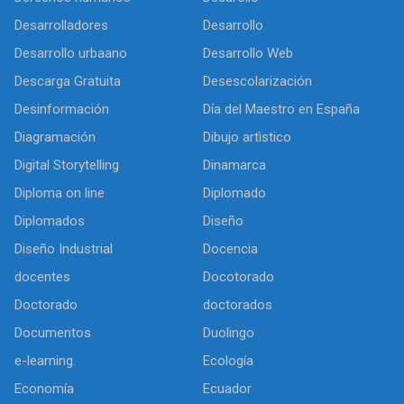
Desarrolladores
Desarrollo
Desarrollo urbaano
Desarrollo Web
Descarga Gratuita
Desescolarización
Desinformación
Día del Maestro en España
Diagramación
Dibujo artìstico
Digital Storytelling
Dinamarca
Diploma on line
Diplomado
Diplomados
Diseño
Diseño Industrial
Docencia
docentes
Docotorado
Doctorado
doctorados
Documentos
Duolingo
e-learning.
Ecología
Economía
Ecuador