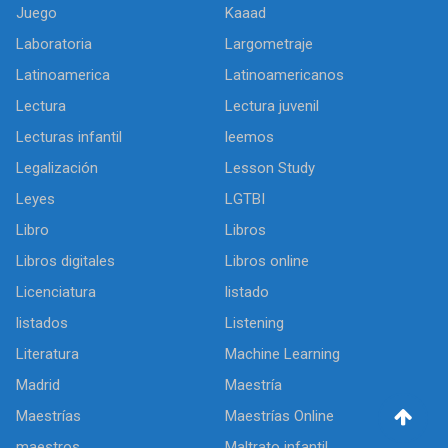
Juego
Kaaad
Laboratoria
Largometraje
Latinoamerica
Latinoamericanos
Lectura
Lectura juvenil
Lecturas infantil
leemos
Legalización
Lesson Study
Leyes
LGTBI
Libro
Libros
Libros digitales
Libros online
Licenciatura
listado
listados
Listening
Literatura
Machine Learning
Madrid
Maestría
Maestrías
Maestrías Online
maestros
Maltrato infantil