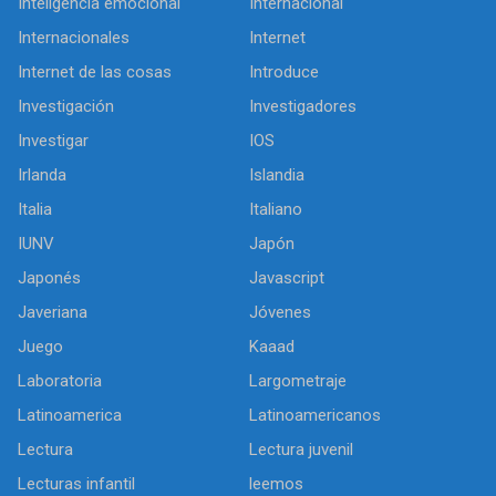
Inteligencia emocional
Internacional
Internacionales
Internet
Internet de las cosas
Introduce
Investigación
Investigadores
Investigar
IOS
Irlanda
Islandia
Italia
Italiano
IUNV
Japón
Japonés
Javascript
Javeriana
Jóvenes
Juego
Kaaad
Laboratoria
Largometraje
Latinoamerica
Latinoamericanos
Lectura
Lectura juvenil
Lecturas infantil
leemos