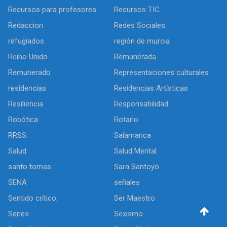
Recursos para profesores
Recursos TIC
Redaccion
Redes Sociales
refugiados
región de murcia
Reino Unido
Remunerada
Remunerado
Representaciones culturales
residencias
Residencias Artísticas
Resiliencia
Responsabilidad
Robótica
Rotario
RRSS.
Salamanca
Salud
Salud Mental
santo tomas
Sara Santoyo
SENA
señales
Sentido crítico
Ser Maestro
Series
Sexismo