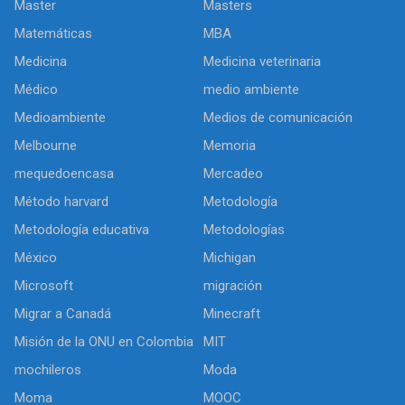
Master
Masters
Matemáticas
MBA
Medicina
Medicina veterinaria
Médico
medio ambiente
Medioambiente
Medios de comunicación
Melbourne
Memoria
mequedoencasa
Mercadeo
Método harvard
Metodología
Metodología educativa
Metodologías
México
Michigan
Microsoft
migración
Migrar a Canadá
Minecraft
Misión de la ONU en Colombia
MIT
mochileros
Moda
Moma
MOOC