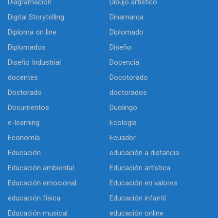
Diagramación
Dibujo artìstico
Digital Storytelling
Dinamarca
Diploma on line
Diplomado
Diplomados
Diseño
Diseño Industrial
Docencia
docentes
Docotorado
Doctorado
doctorados
Documentos
Duolingo
e-learning.
Ecología
Economía
Ecuador
Educación
educación a distancia
Educación ambiental
Educación artística
Educación emocional
Educación en valores
educación física
Educación infantil
Educación musical
educación online