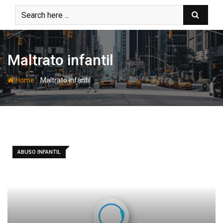
Skip
to
content
Maltrato infantil
-
Home
Maltrato infantil
ABUSO INFANTIL