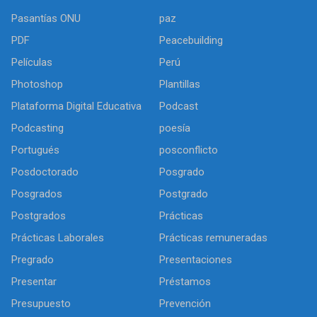
Pasantías ONU
paz
PDF
Peacebuilding
Películas
Perú
Photoshop
Plantillas
Plataforma Digital Educativa
Podcast
Podcasting
poesía
Portugués
posconflicto
Posdoctorado
Posgrado
Posgrados
Postgrado
Postgrados
Prácticas
Prácticas Laborales
Prácticas remuneradas
Pregrado
Presentaciones
Presentar
Préstamos
Presupuesto
Prevención