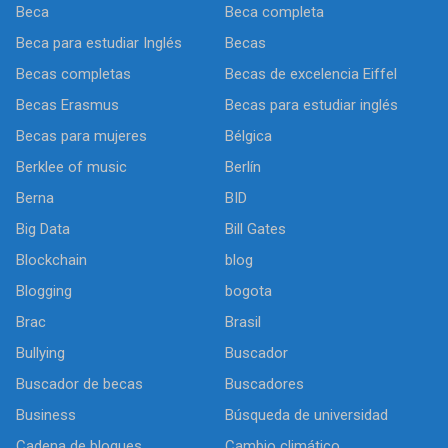
Beca
Beca completa
Beca para estudiar Inglés
Becas
Becas completas
Becas de excelencia Eiffel
Becas Erasmus
Becas para estudiar inglés
Becas para mujeres
Bélgica
Berklee of music
Berlín
Berna
BID
Big Data
Bill Gates
Blockchain
blog
Blogging
bogota
Brac
Brasil
Bullying
Buscador
Buscador de becas
Buscadores
Business
Búsqueda de universidad
Cadena de bloques
Cambio climático