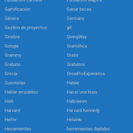
Gamificación
Ganar becas
Género
Germany
Gestión de proyectos
gif
Ginebra
GivingWay
Google
Gramática
Grammy
Gratis
Gratuito
Gratuitos
Grecia
GrowProExperience
Guionistas
Hablar
Hablar en público
Hacer una tesis
Haiti
Halloween
Harvard
Harvard Kennedy
Heifer
Helsinki
Herramientas
herramientas digitales