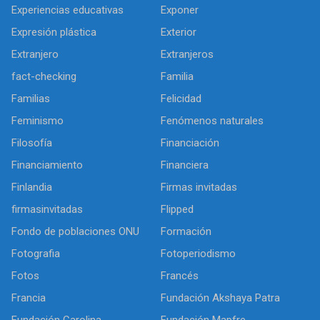
Experiencias educativas
Exponer
Expresión plástica
Exterior
Extranjero
Extranjeros
fact-checking
Familia
Familias
Felicidad
Feminismo
Fenómenos naturales
Filosofía
Financiación
Financiamiento
Financiera
Finlandia
Firmas invitadas
firmasinvitadas
Flipped
Fondo de poblaciones ONU
Formación
Fotografia
Fotoperiodismo
Fotos
Francés
Francia
Fundación Akshaya Patra
Fundación Carolina
Fundación Mapfre