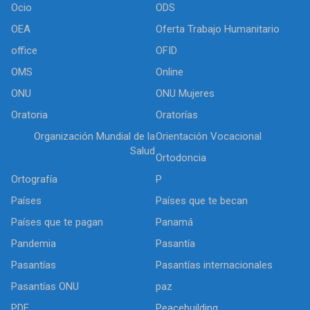
Ocio
ODS
OEA
Oferta Trabajo Humanitario
office
OFID
OMS
Online
ONU
ONU Mujeres
Oratoria
Oratorías
Organización Mundial de la
Orientación Vocacional
Salud
Ortodoncia
Ortografía
P
Países
Países que te becan
Países que te pagan
Panamá
Pandemia
Pasantía
Pasantías
Pasantías internacionales
Pasantías ONU
paz
PDF
Peacebuilding