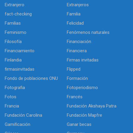
Extranjero
Extranjeros
fact-checking
Familia
Familias
Felicidad
Feminismo
Fenómenos naturales
Filosofía
Financiación
Financiamiento
Financiera
Finlandia
Firmas invitadas
firmasinvitadas
Flipped
Fondo de poblaciones ONU
Formación
Fotografia
Fotoperiodismo
Fotos
Francés
Francia
Fundación Akshaya Patra
Fundación Carolina
Fundación Mapfre
Gamificación
Ganar becas