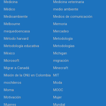
Medicina
Medicina veterinaria
Médico
medio ambiente
Medioambiente
Medios de comunicación
Melbourne
Memoria
mequedoencasa
Mercadeo
Método harvard
Metodología
Metodología educativa
Metodologías
México
Michigan
Microsoft
migración
Migrar a Canadá
Minecraft
Misión de la ONU en Colombia
MIT
mochileros
Moda
Moma
MOOC
Motivación
Mujer
Mujeres
Mundial