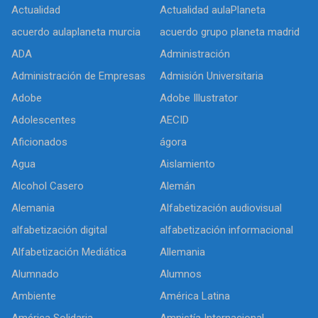
Actualidad
Actualidad aulaPlaneta
acuerdo aulaplaneta murcia
acuerdo grupo planeta madrid
ADA
Administración
Administración de Empresas
Admisión Universitaria
Adobe
Adobe Illustrator
Adolescentes
AECID
Aficionados
ágora
Agua
Aislamiento
Alcohol Casero
Alemán
Alemania
Alfabetización audiovisual
alfabetización digital
alfabetización informacional
Alfabetización Mediática
Allemania
Alumnado
Alumnos
Ambiente
América Latina
América Solidaria
Amnistía Internacional