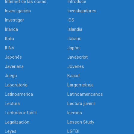
Internet de las cosas
Introduce
Investigación
Investigadores
Investigar
IOS
Irlanda
Islandia
Italia
Italiano
IUNV
Japón
Japonés
Javascript
Javeriana
Jóvenes
Juego
Kaaad
Laboratoria
Largometraje
Latinoamerica
Latinoamericanos
Lectura
Lectura juvenil
Lecturas infantil
leemos
Legalización
Lesson Study
Leyes
LGTBI