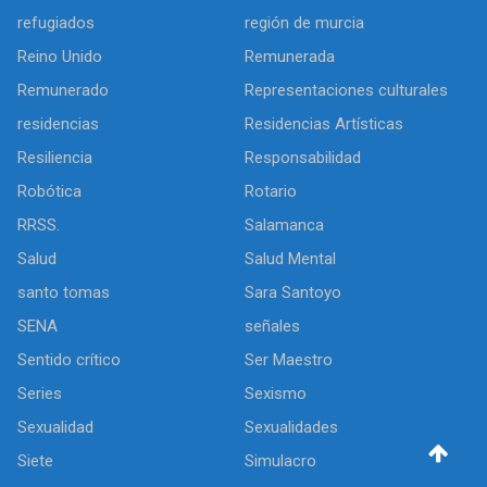
refugiados
región de murcia
Reino Unido
Remunerada
Remunerado
Representaciones culturales
residencias
Residencias Artísticas
Resiliencia
Responsabilidad
Robótica
Rotario
RRSS.
Salamanca
Salud
Salud Mental
santo tomas
Sara Santoyo
SENA
señales
Sentido crítico
Ser Maestro
Series
Sexismo
Sexualidad
Sexualidades
Siete
Simulacro