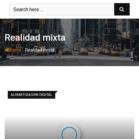
Skip
to
content
Realidad mixta
-
Home
Realidad mixta
ALFABETIZACIÓN DIGITAL