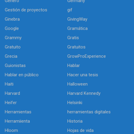
Género
Germany
Gestión de proyectos
gif
Ginebra
GivingWay
Google
Gramática
Grammy
Gratis
Gratuito
Gratuitos
Grecia
GrowProExperience
Guionistas
Hablar
Hablar en público
Hacer una tesis
Haiti
Halloween
Harvard
Harvard Kennedy
Heifer
Helsinki
Herramientas
herramientas digitales
Herramiienta
Historia
Hloom
Hojas de vida