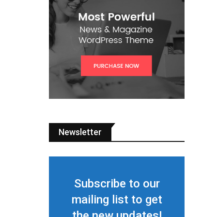
Newsletter
Subscribe to our
mailing list to get
the new updates!