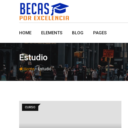
Skip
to
content
HOME
ELEMENTS
BLOG
PAGES
Estudio
-
Home
Estudio
CURSO