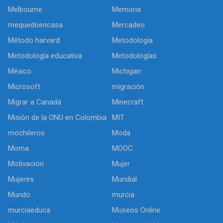
Melbourne
Memoria
mequedoencasa
Mercadeo
Método harvard
Metodología
Metodología educativa
Metodologías
México
Michigan
Microsoft
migración
Migrar a Canadá
Minecraft
Misión de la ONU en Colombia
MIT
mochileros
Moda
Moma
MOOC
Motivación
Mujer
Mujeres
Mundial
Mundo
murcia
murciaeduca
Museos Online