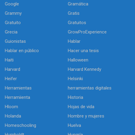
Google
Gramática
Grammy
Gratis
Gratuito
Gratuitos
Grecia
GrowProExperience
Guionistas
Hablar
Hablar en público
Hacer una tesis
Haiti
Halloween
Harvard
Harvard Kennedy
Heifer
Helsinki
Herramientas
herramientas digitales
Herramiienta
Historia
Hloom
Hojas de vida
Holanda
Hombre y mujeres
Homeschooling
Huelva
Humboldt
Hungría