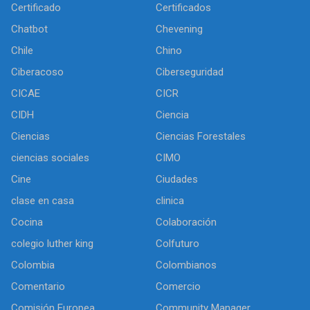
Certificado
Certificados
Chatbot
Chevening
Chile
Chino
Ciberacoso
Ciberseguridad
CICAE
CICR
CIDH
Ciencia
Ciencias
Ciencias Forestales
ciencias sociales
CIMO
Cine
Ciudades
clase en casa
clinica
Cocina
Colaboración
colegio luther king
Colfuturo
Colombia
Colombianos
Comentario
Comercio
Comisión Europea
Community Manager