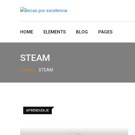
Skip
to
content
HOME
ELEMENTS
BLOG
PAGES
STEAM
-
Home
STEAM
APRENDIZAJE