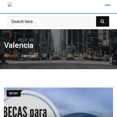
Skip
to
content
Valencia
-
Home
Valencia
BECAS