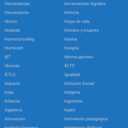
Herramientas
herramientas digitales
Herramiienta
Historia
Hloom
Hojas de vida
Holanda
Hombre y mujeres
Homeschooling
Huelva
Humboldt
Hungría
IBT
Idioma japonés
Idiomas
IELTS
IETLS
Igualdad
Impacto
Inclusión Social
India
Indígena
Infancia
Ingeniería
Inglaterra
Inglés
Innovación
Innovación pedagógica
Instituto Empresa
Inteligencia Artificial