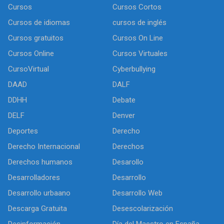
Cursos
Cursos Cortos
Cursos de idiomas
cursos de inglés
Cursos gratuitos
Cursos On Line
Cursos Online
Cursos Virtuales
CursoVirtual
Cyberbullying
DAAD
DALF
DDHH
Debate
DELF
Denver
Deportes
Derecho
Derecho Internacional
Derechos
Derechos humanos
Desarollo
Desarrolladores
Desarrollo
Desarrollo urbaano
Desarrollo Web
Descarga Gratuita
Desescolarización
Desinformación
Día del Maestro en España