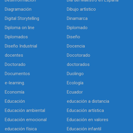
Diagramación
Dibujo artìstico
Digital Storytelling
Dinamarca
Diploma on line
Diplomado
Diplomados
Diseño
Diseño Industrial
Docencia
docentes
Docotorado
Doctorado
doctorados
Documentos
Duolingo
e-learning.
Ecología
Economía
Ecuador
Educación
educación a distancia
Educación ambiental
Educación artística
Educación emocional
Educación en valores
educación física
Educación infantil