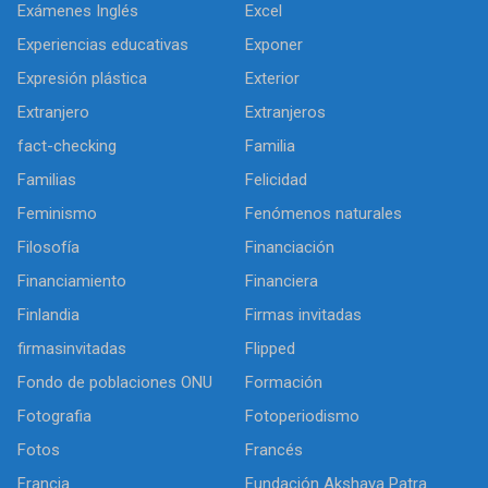
Exámenes Inglés
Excel
Experiencias educativas
Exponer
Expresión plástica
Exterior
Extranjero
Extranjeros
fact-checking
Familia
Familias
Felicidad
Feminismo
Fenómenos naturales
Filosofía
Financiación
Financiamiento
Financiera
Finlandia
Firmas invitadas
firmasinvitadas
Flipped
Fondo de poblaciones ONU
Formación
Fotografia
Fotoperiodismo
Fotos
Francés
Francia
Fundación Akshaya Patra