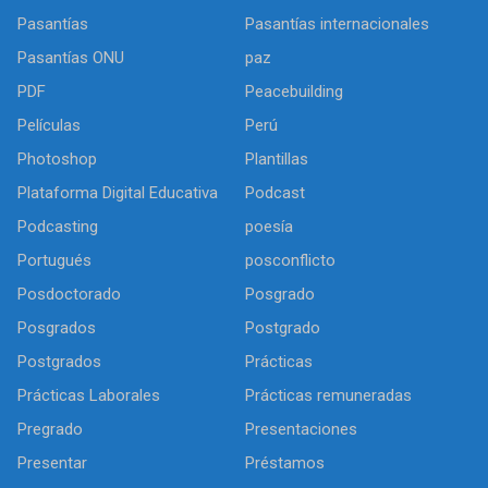
Pasantías
Pasantías internacionales
Pasantías ONU
paz
PDF
Peacebuilding
Películas
Perú
Photoshop
Plantillas
Plataforma Digital Educativa
Podcast
Podcasting
poesía
Portugués
posconflicto
Posdoctorado
Posgrado
Posgrados
Postgrado
Postgrados
Prácticas
Prácticas Laborales
Prácticas remuneradas
Pregrado
Presentaciones
Presentar
Préstamos