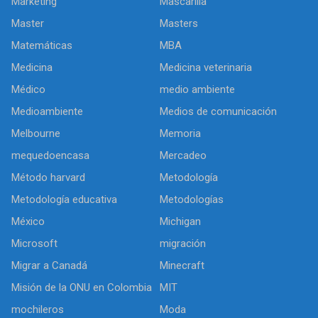
Marketing
Mascarilla
Master
Masters
Matemáticas
MBA
Medicina
Medicina veterinaria
Médico
medio ambiente
Medioambiente
Medios de comunicación
Melbourne
Memoria
mequedoencasa
Mercadeo
Método harvard
Metodología
Metodología educativa
Metodologías
México
Michigan
Microsoft
migración
Migrar a Canadá
Minecraft
Misión de la ONU en Colombia
MIT
mochileros
Moda