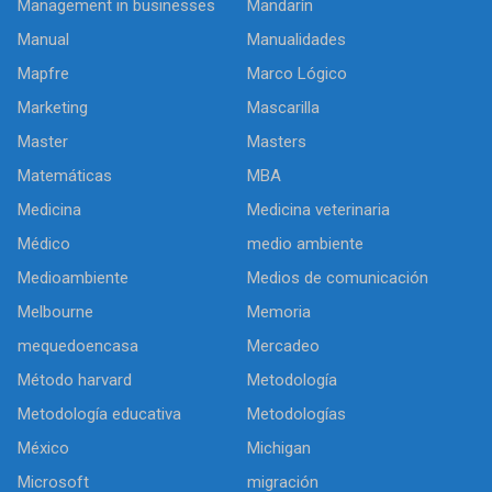
Management in businesses
Mandarín
Manual
Manualidades
Mapfre
Marco Lógico
Marketing
Mascarilla
Master
Masters
Matemáticas
MBA
Medicina
Medicina veterinaria
Médico
medio ambiente
Medioambiente
Medios de comunicación
Melbourne
Memoria
mequedoencasa
Mercadeo
Método harvard
Metodología
Metodología educativa
Metodologías
México
Michigan
Microsoft
migración