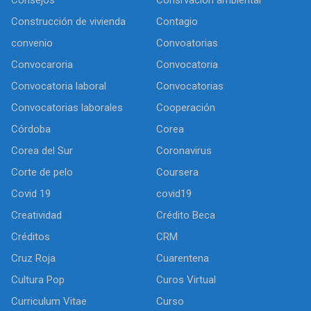
Consejos
Consrvación ambiental
Construcción de vivienda
Contagio
convenio
Convoatorias
Convocaroria
Convocatoria
Convocatoria laboral
Convocatorias
Convocatorias laborales
Cooperación
Córdoba
Corea
Corea del Sur
Coronavirus
Corte de pelo
Coursera
Covid 19
covid19
Creatividad
Crédito Beca
Créditos
CRM
Cruz Roja
Cuarentena
Cultura Pop
Curos Virtual
Curriculum Vitae
Curso