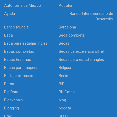
Autónoma de México
Autralia
Ayuda
Banco Interamericano de
Desarrollo
Banco Mundial
Barcelona
Beca
Beca completa
Beca para estudiar Inglés
Becas
Becas completas
Becas de excelencia Eiffel
Becas Erasmus
Becas para estudiar inglés
Becas para mujeres
Bélgica
Berklee of music
Berlín
Berna
BID
Big Data
Bill Gates
Blockchain
blog
Blogging
bogota
Brac
Brasil