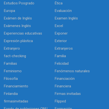
Estudios Posgrado
Ética
Europa
Evaluación
Exámen de Inglés
Examen Inglés
Exámenes Inglés
Excel
Experiencias educativas
Exponer
Expresión plástica
Exterior
Extranjero
Extranjeros
fact-checking
Familia
Familias
Felicidad
Feminismo
Fenómenos naturales
Filosofía
Financiación
Financiamiento
Financiera
Finlandia
Firmas invitadas
firmasinvitadas
Flipped
Fondo de poblaciones ONU
Formación