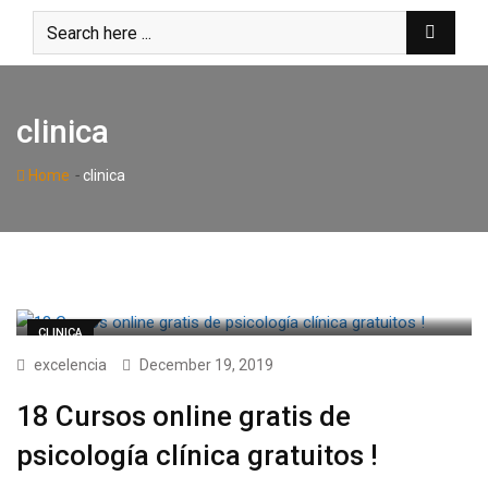
Skip
to
content
clinica
-
Home
clinica
CLINICA
excelencia
December 19, 2019
18 Cursos online gratis de
psicología clínica gratuitos !