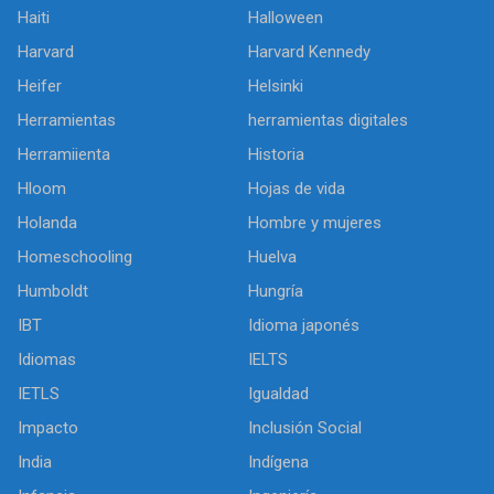
Haiti
Halloween
Harvard
Harvard Kennedy
Heifer
Helsinki
Herramientas
herramientas digitales
Herramiienta
Historia
Hloom
Hojas de vida
Holanda
Hombre y mujeres
Homeschooling
Huelva
Humboldt
Hungría
IBT
Idioma japonés
Idiomas
IELTS
IETLS
Igualdad
Impacto
Inclusión Social
India
Indígena