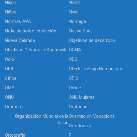
Nikon
Niñez
Niños
Nivel
Normas APA
Noruega
Noticias sobre educación
Nueva York
Nueva Zelanda
Objetivos de desarrollo
Objetivos Desarrollo Sostenible
OCHA
Ocio
ODS
OEA
Oferta Trabajo Humanitario
office
OFID
OMS
Online
ONU
ONU Mujeres
Oratoria
Oratorías
Organización Mundial de la
Orientación Vocacional
Salud
Ortodoncia
Ortografía
P