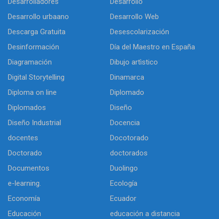
Desarrolladores
Desarrollo
Desarrollo urbaano
Desarrollo Web
Descarga Gratuita
Desescolarización
Desinformación
Día del Maestro en España
Diagramación
Dibujo artìstico
Digital Storytelling
Dinamarca
Diploma on line
Diplomado
Diplomados
Diseño
Diseño Industrial
Docencia
docentes
Docotorado
Doctorado
doctorados
Documentos
Duolingo
e-learning.
Ecología
Economía
Ecuador
Educación
educación a distancia