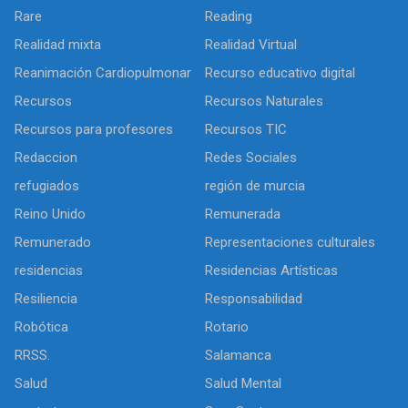
Rare
Reading
Realidad mixta
Realidad Virtual
Reanimación Cardiopulmonar
Recurso educativo digital
Recursos
Recursos Naturales
Recursos para profesores
Recursos TIC
Redaccion
Redes Sociales
refugiados
región de murcia
Reino Unido
Remunerada
Remunerado
Representaciones culturales
residencias
Residencias Artísticas
Resiliencia
Responsabilidad
Robótica
Rotario
RRSS.
Salamanca
Salud
Salud Mental