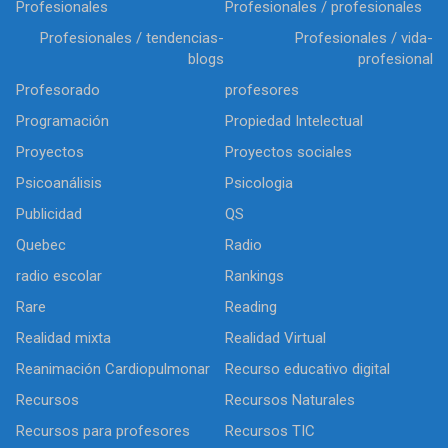
Profesionales
Profesionales / profesionales
Profesionales / tendencias-
Profesionales / vida-
blogs
profesional
Profesorado
profesores
Programación
Propiedad Intelectual
Proyectos
Proyectos sociales
Psicoanálisis
Psicologia
Publicidad
QS
Quebec
Radio
radio escolar
Rankings
Rare
Reading
Realidad mixta
Realidad Virtual
Reanimación Cardiopulmonar
Recurso educativo digital
Recursos
Recursos Naturales
Recursos para profesores
Recursos TIC