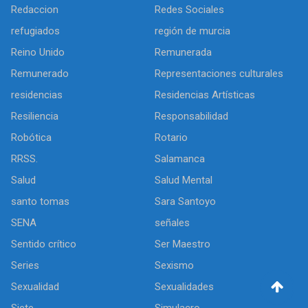
Redaccion
Redes Sociales
refugiados
región de murcia
Reino Unido
Remunerada
Remunerado
Representaciones culturales
residencias
Residencias Artísticas
Resiliencia
Responsabilidad
Robótica
Rotario
RRSS.
Salamanca
Salud
Salud Mental
santo tomas
Sara Santoyo
SENA
señales
Sentido crítico
Ser Maestro
Series
Sexismo
Sexualidad
Sexualidades
Siete
Simulacro