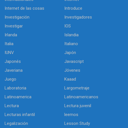
Internet de las cosas
Introduce
Investigación
Investigadores
Investigar
IOS
Irlanda
Islandia
Italia
Italiano
IUNV
Japón
Japonés
Javascript
Javeriana
Jóvenes
Juego
Kaaad
Laboratoria
Largometraje
Latinoamerica
Latinoamericanos
Lectura
Lectura juvenil
Lecturas infantil
leemos
Legalización
Lesson Study