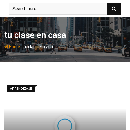
Skip
to
content
tu clase en casa
-
Home
tu clase en casa
APRENDIZAJE