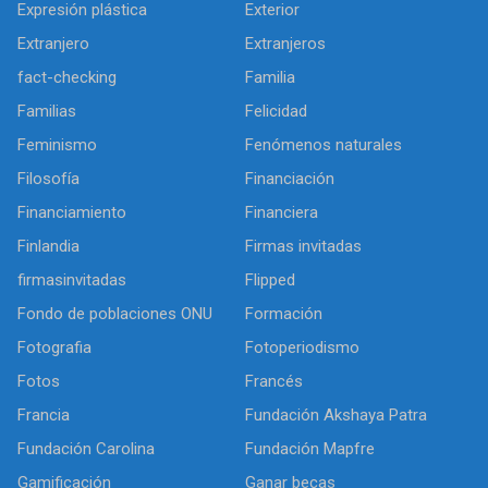
Expresión plástica
Exterior
Extranjero
Extranjeros
fact-checking
Familia
Familias
Felicidad
Feminismo
Fenómenos naturales
Filosofía
Financiación
Financiamiento
Financiera
Finlandia
Firmas invitadas
firmasinvitadas
Flipped
Fondo de poblaciones ONU
Formación
Fotografia
Fotoperiodismo
Fotos
Francés
Francia
Fundación Akshaya Patra
Fundación Carolina
Fundación Mapfre
Gamificación
Ganar becas