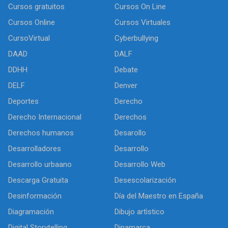
Cursos gratuitos
Cursos On Line
Cursos Online
Cursos Virtuales
CursoVirtual
Cyberbullying
DAAD
DALF
DDHH
Debate
DELF
Denver
Deportes
Derecho
Derecho Internacional
Derechos
Derechos humanos
Desarollo
Desarrolladores
Desarrollo
Desarrollo urbaano
Desarrollo Web
Descarga Gratuita
Desescolarización
Desinformación
Día del Maestro en España
Diagramación
Dibujo artìstico
Digital Storytelling
Dinamarca