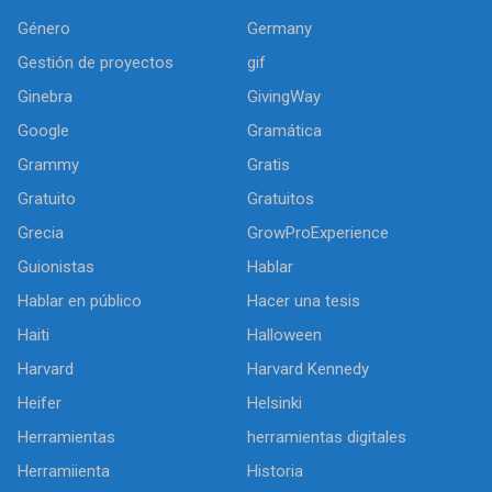
Género
Germany
Gestión de proyectos
gif
Ginebra
GivingWay
Google
Gramática
Grammy
Gratis
Gratuito
Gratuitos
Grecia
GrowProExperience
Guionistas
Hablar
Hablar en público
Hacer una tesis
Haiti
Halloween
Harvard
Harvard Kennedy
Heifer
Helsinki
Herramientas
herramientas digitales
Herramiienta
Historia