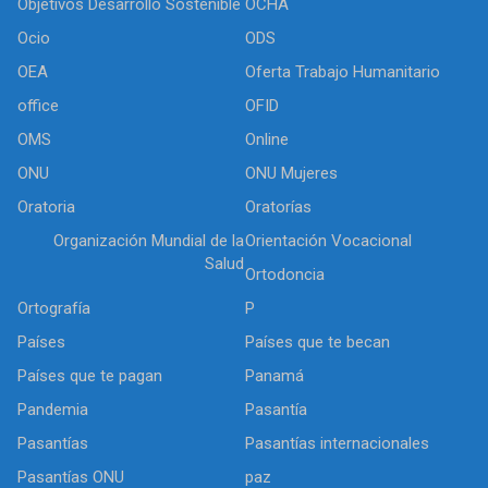
Objetivos Desarrollo Sostenible
OCHA
Ocio
ODS
OEA
Oferta Trabajo Humanitario
office
OFID
OMS
Online
ONU
ONU Mujeres
Oratoria
Oratorías
Organización Mundial de la
Orientación Vocacional
Salud
Ortodoncia
Ortografía
P
Países
Países que te becan
Países que te pagan
Panamá
Pandemia
Pasantía
Pasantías
Pasantías internacionales
Pasantías ONU
paz