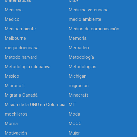
Matemáticas
MBA
Medicina
Medicina veterinaria
Médico
medio ambiente
Medioambiente
Medios de comunicación
Melbourne
Memoria
mequedoencasa
Mercadeo
Método harvard
Metodología
Metodología educativa
Metodologías
México
Michigan
Microsoft
migración
Migrar a Canadá
Minecraft
Misión de la ONU en Colombia
MIT
mochileros
Moda
Moma
MOOC
Motivación
Mujer