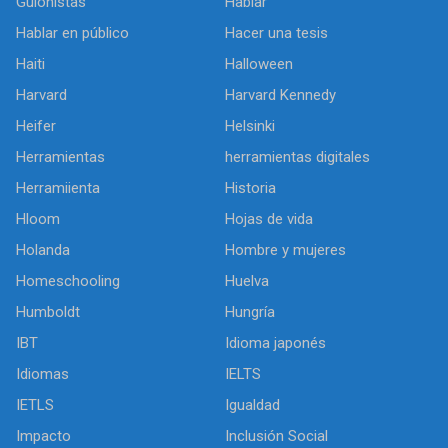
Guionistas
Hablar
Hablar en público
Hacer una tesis
Haiti
Halloween
Harvard
Harvard Kennedy
Heifer
Helsinki
Herramientas
herramientas digitales
Herramiienta
Historia
Hloom
Hojas de vida
Holanda
Hombre y mujeres
Homeschooling
Huelva
Humboldt
Hungría
IBT
Idioma japonés
Idiomas
IELTS
IETLS
Igualdad
Impacto
Inclusión Social