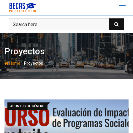
Skip
to
content
Proyectos
-
Home
Proyectos
ASUNTOS DE GÉNERO