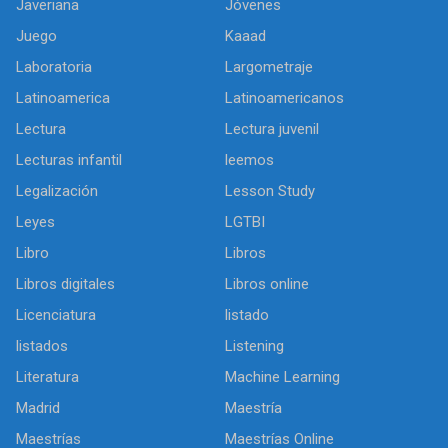
Javeriana
Jóvenes
Juego
Kaaad
Laboratoria
Largometraje
Latinoamerica
Latinoamericanos
Lectura
Lectura juvenil
Lecturas infantil
leemos
Legalización
Lesson Study
Leyes
LGTBI
Libro
Libros
Libros digitales
Libros online
Licenciatura
listado
listados
Listening
Literatura
Machine Learning
Madrid
Maestría
Maestrías
Maestrías Online