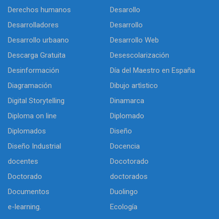
Derechos humanos
Desarollo
Desarrolladores
Desarrollo
Desarrollo urbaano
Desarrollo Web
Descarga Gratuita
Desescolarización
Desinformación
Día del Maestro en España
Diagramación
Dibujo artìstico
Digital Storytelling
Dinamarca
Diploma on line
Diplomado
Diplomados
Diseño
Diseño Industrial
Docencia
docentes
Docotorado
Doctorado
doctorados
Documentos
Duolingo
e-learning.
Ecología