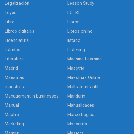
Legalización
Lesson Study
Leyes
LGTBI
Libro
Libros
Libros digitales
Libros online
Licenciatura
listado
listados
Listening
Literatura
Machine Learning
Madrid
Maestría
Maestrías
Maestrías Online
maestros
Maltrato infantil
Management in businesses
Mandarín
Manual
Manualidades
Mapfre
Marco Lógico
Marketing
Mascarilla
Master
Masters