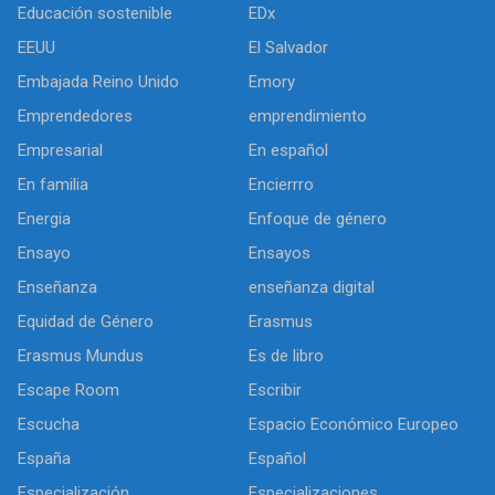
Educación sostenible
EDx
EEUU
El Salvador
Embajada Reino Unido
Emory
Emprendedores
emprendimiento
Empresarial
En español
En familia
Encierrro
Energia
Enfoque de género
Ensayo
Ensayos
Enseñanza
enseñanza digital
Equidad de Género
Erasmus
Erasmus Mundus
Es de libro
Escape Room
Escribir
Escucha
Espacio Económico Europeo
España
Español
Especialización
Especializaciones