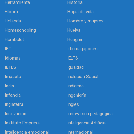
Herramiienta
Historia
Hloom
Hojas de vida
Holanda
Hombre y mujeres
Homeschooling
Huelva
Humboldt
Hungría
IBT
Idioma japonés
Idiomas
IELTS
IETLS
Igualdad
Impacto
Inclusión Social
India
Indígena
Infancia
Ingeniería
Inglaterra
Inglés
Innovación
Innovación pedagógica
Instituto Empresa
Inteligencia Artificial
Inteligencia emocional
Internacional