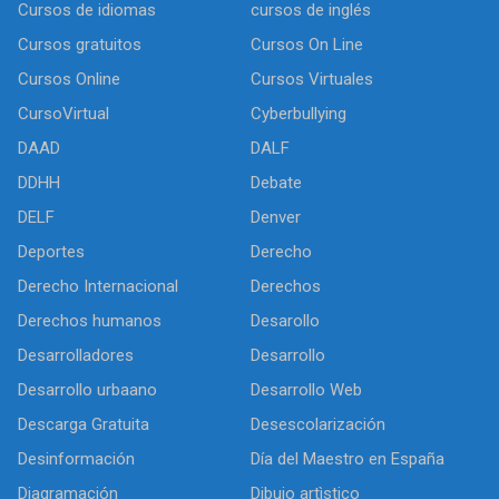
Cursos de idiomas
cursos de inglés
Cursos gratuitos
Cursos On Line
Cursos Online
Cursos Virtuales
CursoVirtual
Cyberbullying
DAAD
DALF
DDHH
Debate
DELF
Denver
Deportes
Derecho
Derecho Internacional
Derechos
Derechos humanos
Desarollo
Desarrolladores
Desarrollo
Desarrollo urbaano
Desarrollo Web
Descarga Gratuita
Desescolarización
Desinformación
Día del Maestro en España
Diagramación
Dibujo artìstico