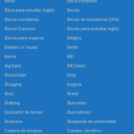
Beca
Beca completa
Beca para estudiar Inglés
Becas
Becas completas
Becas de excelencia Eiffel
Becas Erasmus
Becas para estudiar inglés
Becas para mujeres
Bélgica
Berklee of music
Berlín
Berna
BID
Big Data
Bill Gates
Blockchain
blog
Blogging
bogota
Brac
Brasil
Bullying
Buscador
Buscador de becas
Buscadores
Business
Búsqueda de universidad
Cadena de bloques
Cambio climático