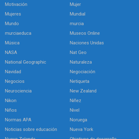
Motivación
Mujer
Mujeres
Mundial
Mundo
murcia
murciaeduca
Museos Online
Música
Naciones Unidas
NASA
Nat Geo
National Geographic
Naturaleza
Navidad
Negociación
Negocios
Netiqueta
Neurociencia
New Zealand
Nikon
Niñez
Niños
Nivel
Normas APA
Noruega
Noticias sobre educación
Nueva York
Nueva Zelanda
Objetivos de desarrollo