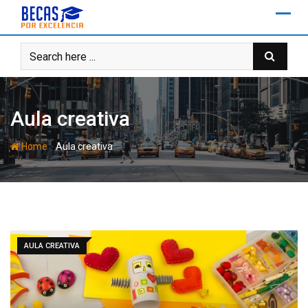
Skip
to
content
Aula creativa
-
Home
Aula creativa
AULA CREATIVA