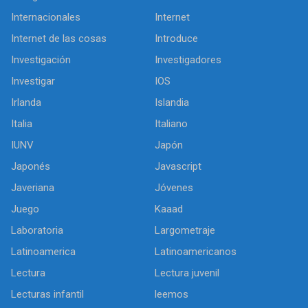
Internacionales
Internet
Internet de las cosas
Introduce
Investigación
Investigadores
Investigar
IOS
Irlanda
Islandia
Italia
Italiano
IUNV
Japón
Japonés
Javascript
Javeriana
Jóvenes
Juego
Kaaad
Laboratoria
Largometraje
Latinoamerica
Latinoamericanos
Lectura
Lectura juvenil
Lecturas infantil
leemos