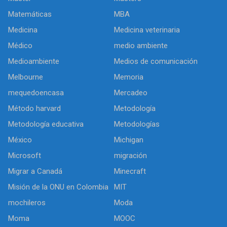
Matemáticas
MBA
Medicina
Medicina veterinaria
Médico
medio ambiente
Medioambiente
Medios de comunicación
Melbourne
Memoria
mequedoencasa
Mercadeo
Método harvard
Metodología
Metodología educativa
Metodologías
México
Michigan
Microsoft
migración
Migrar a Canadá
Minecraft
Misión de la ONU en Colombia
MIT
mochileros
Moda
Moma
MOOC