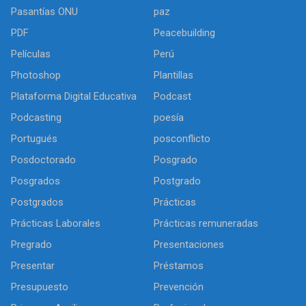
Pasantías ONU
paz
PDF
Peacebuilding
Películas
Perú
Photoshop
Plantillas
Plataforma Digital Educativa
Podcast
Podcasting
poesía
Portugués
posconflicto
Posdoctorado
Posgrado
Posgrados
Postgrado
Postgrados
Prácticas
Prácticas Laborales
Prácticas remuneradas
Pregrado
Presentaciones
Presentar
Préstamos
Presupuesto
Prevención