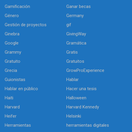
Gamificación
Ganar becas
Género
Germany
Gestión de proyectos
gif
Ginebra
GivingWay
Google
Gramática
Grammy
Gratis
Gratuito
Gratuitos
Grecia
GrowProExperience
Guionistas
Hablar
Hablar en público
Hacer una tesis
Haiti
Halloween
Harvard
Harvard Kennedy
Heifer
Helsinki
Herramientas
herramientas digitales