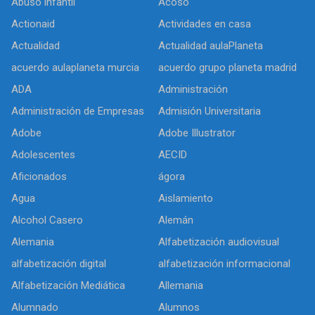
Abuso infantil
Acoso
Actionaid
Actividades en casa
Actualidad
Actualidad aulaPlaneta
acuerdo aulaplaneta murcia
acuerdo grupo planeta madrid
ADA
Administración
Administración de Empresas
Admisión Universitaria
Adobe
Adobe Illustrator
Adolescentes
AECID
Aficionados
ágora
Agua
Aislamiento
Alcohol Casero
Alemán
Alemania
Alfabetización audiovisual
alfabetización digital
alfabetización informacional
Alfabetización Mediática
Allemania
Alumnado
Alumnos