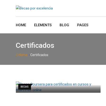
Skip
to
content
HOME
ELEMENTS
BLOG
PAGES
Certificados
-
Home
Certificados
BECAS