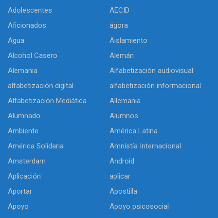
Adolescentes
AECID
Aficionados
ágora
Agua
Aislamiento
Alcohol Casero
Alemán
Alemania
Alfabetización audiovisual
alfabetización digital
alfabetización informacional
Alfabetización Mediática
Allemania
Alumnado
Alumnos
Ambiente
América Latina
América Solidaria
Amnistía Internacional
Amsterdam
Android
Aplicación
aplicar
Aportar
Apostilla
Apoyo
Apoyo psicosocial