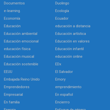
Documentos
Duolingo
e-learning.
Ecología
Economía
Ecuador
Educación
educación a distancia
Educación ambiental
Educación artística
Educación emocional
Educación en valores
educación física
Educación infantil
Educación musical
educación online
Educación sostenible
EDx
EEUU
El Salvador
Embajada Reino Unido
Emory
Emprendedores
emprendimiento
Empresarial
En español
En familia
Encierrro
Energia
Enfoque de género