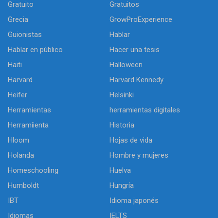
Gratuito
Gratuitos
Grecia
GrowProExperience
Guionistas
Hablar
Hablar en público
Hacer una tesis
Haiti
Halloween
Harvard
Harvard Kennedy
Heifer
Helsinki
Herramientas
herramientas digitales
Herramiienta
Historia
Hloom
Hojas de vida
Holanda
Hombre y mujeres
Homeschooling
Huelva
Humboldt
Hungría
IBT
Idioma japonés
Idiomas
IELTS