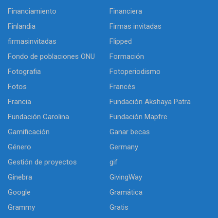
Financiamiento
Financiera
Finlandia
Firmas invitadas
firmasinvitadas
Flipped
Fondo de poblaciones ONU
Formación
Fotografia
Fotoperiodismo
Fotos
Francés
Francia
Fundación Akshaya Patra
Fundación Carolina
Fundación Mapfre
Gamificación
Ganar becas
Género
Germany
Gestión de proyectos
gif
Ginebra
GivingWay
Google
Gramática
Grammy
Gratis