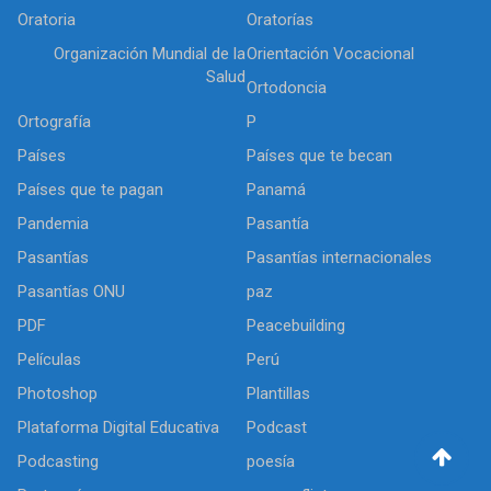
Oratoria
Oratorías
Organización Mundial de la
Orientación Vocacional
Salud
Ortodoncia
Ortografía
P
Países
Países que te becan
Países que te pagan
Panamá
Pandemia
Pasantía
Pasantías
Pasantías internacionales
Pasantías ONU
paz
PDF
Peacebuilding
Películas
Perú
Photoshop
Plantillas
Plataforma Digital Educativa
Podcast
Podcasting
poesía