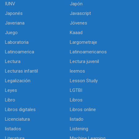
IUNV
Japón
Japonés
Javascript
Javeriana
Jóvenes
Juego
Kaaad
Laboratoria
Largometraje
Latinoamerica
Latinoamericanos
Lectura
Lectura juvenil
Lecturas infantil
leemos
Legalización
Lesson Study
Leyes
LGTBI
Libro
Libros
Libros digitales
Libros online
Licenciatura
listado
listados
Listening
Literatura
Machine Learning