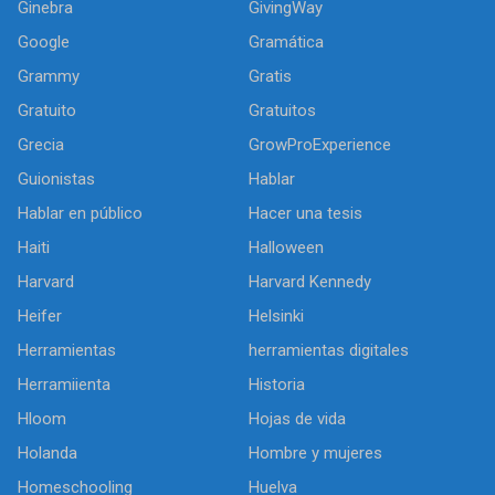
Ginebra
GivingWay
Google
Gramática
Grammy
Gratis
Gratuito
Gratuitos
Grecia
GrowProExperience
Guionistas
Hablar
Hablar en público
Hacer una tesis
Haiti
Halloween
Harvard
Harvard Kennedy
Heifer
Helsinki
Herramientas
herramientas digitales
Herramiienta
Historia
Hloom
Hojas de vida
Holanda
Hombre y mujeres
Homeschooling
Huelva