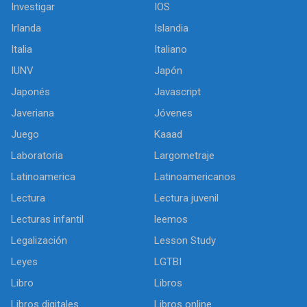
Investigar
IOS
Irlanda
Islandia
Italia
Italiano
IUNV
Japón
Japonés
Javascript
Javeriana
Jóvenes
Juego
Kaaad
Laboratoria
Largometraje
Latinoamerica
Latinoamericanos
Lectura
Lectura juvenil
Lecturas infantil
leemos
Legalización
Lesson Study
Leyes
LGTBI
Libro
Libros
Libros digitales
Libros online