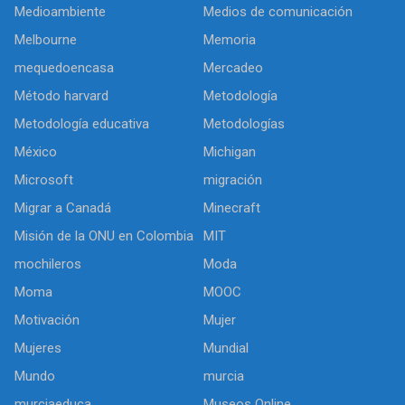
Medioambiente
Medios de comunicación
Melbourne
Memoria
mequedoencasa
Mercadeo
Método harvard
Metodología
Metodología educativa
Metodologías
México
Michigan
Microsoft
migración
Migrar a Canadá
Minecraft
Misión de la ONU en Colombia
MIT
mochileros
Moda
Moma
MOOC
Motivación
Mujer
Mujeres
Mundial
Mundo
murcia
murciaeduca
Museos Online