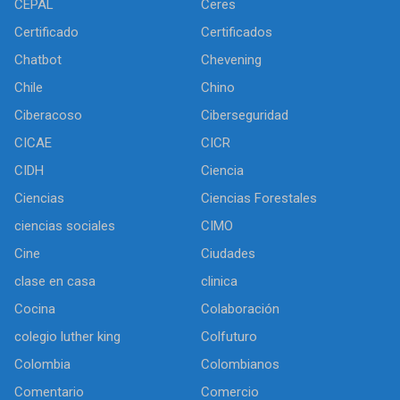
CEPAL
Ceres
Certificado
Certificados
Chatbot
Chevening
Chile
Chino
Ciberacoso
Ciberseguridad
CICAE
CICR
CIDH
Ciencia
Ciencias
Ciencias Forestales
ciencias sociales
CIMO
Cine
Ciudades
clase en casa
clinica
Cocina
Colaboración
colegio luther king
Colfuturo
Colombia
Colombianos
Comentario
Comercio