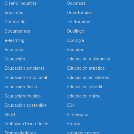
Diseño Industrial
Docencia
docentes
Docotorado
Doctorado
doctorados
Documentos
Duolingo
e-learning.
Ecología
Economía
Ecuador
Educación
educación a distancia
Educación ambiental
Educación artística
Educación emocional
Educación en valores
educación física
Educación infantil
Educación musical
educación online
Educación sostenible
EDx
EEUU
El Salvador
Embajada Reino Unido
Emory
Emprendedores
emprendimiento