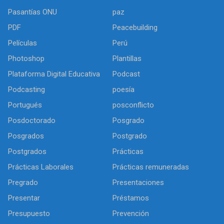
Pasantías ONU
paz
PDF
Peacebuilding
Películas
Perú
Photoshop
Plantillas
Plataforma Digital Educativa
Podcast
Podcasting
poesía
Portugués
posconflicto
Posdoctorado
Posgrado
Posgrados
Postgrado
Postgrados
Prácticas
Prácticas Laborales
Prácticas remuneradas
Pregrado
Presentaciones
Presentar
Préstamos
Presupuesto
Prevención