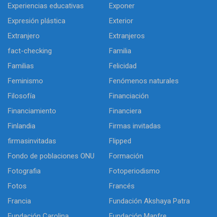
Experiencias educativas
Exponer
Expresión plástica
Exterior
Extranjero
Extranjeros
fact-checking
Familia
Familias
Felicidad
Feminismo
Fenómenos naturales
Filosofía
Financiación
Financiamiento
Financiera
Finlandia
Firmas invitadas
firmasinvitadas
Flipped
Fondo de poblaciones ONU
Formación
Fotografia
Fotoperiodismo
Fotos
Francés
Francia
Fundación Akshaya Patra
Fundación Carolina
Fundación Mapfre