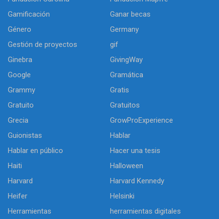
Gamificación
Ganar becas
Género
Germany
Gestión de proyectos
gif
Ginebra
GivingWay
Google
Gramática
Grammy
Gratis
Gratuito
Gratuitos
Grecia
GrowProExperience
Guionistas
Hablar
Hablar en público
Hacer una tesis
Haiti
Halloween
Harvard
Harvard Kennedy
Heifer
Helsinki
Herramientas
herramientas digitales