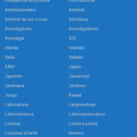
Inteligencia emocional
Internacional
Internacionales
Internet
Internet de las cosas
Introduce
Investigación
Investigadores
Investigar
IOS
Irlanda
Islandia
Italia
Italiano
IUNV
Japón
Japonés
Javascript
Javeriana
Jóvenes
Juego
Kaaad
Laboratoria
Largometraje
Latinoamerica
Latinoamericanos
Lectura
Lectura juvenil
Lecturas infantil
leemos