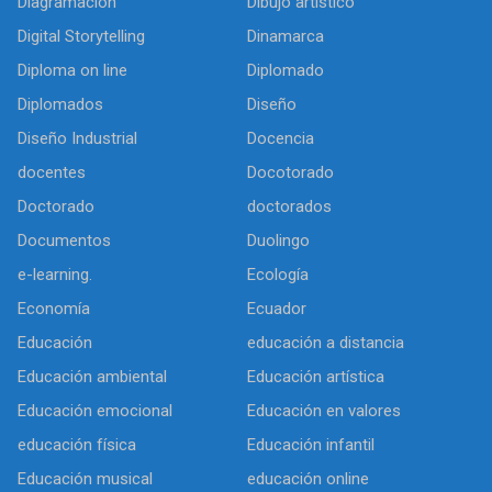
Diagramación
Dibujo artìstico
Digital Storytelling
Dinamarca
Diploma on line
Diplomado
Diplomados
Diseño
Diseño Industrial
Docencia
docentes
Docotorado
Doctorado
doctorados
Documentos
Duolingo
e-learning.
Ecología
Economía
Ecuador
Educación
educación a distancia
Educación ambiental
Educación artística
Educación emocional
Educación en valores
educación física
Educación infantil
Educación musical
educación online