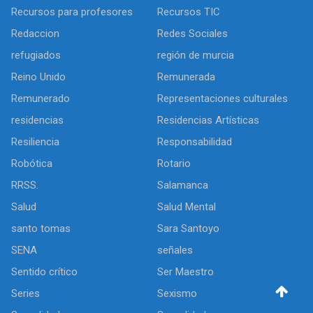
Recursos para profesores
Recursos TIC
Redaccion
Redes Sociales
refugiados
región de murcia
Reino Unido
Remunerada
Remunerado
Representaciones culturales
residencias
Residencias Artísticas
Resiliencia
Responsabilidad
Robótica
Rotario
RRSS.
Salamanca
Salud
Salud Mental
santo tomas
Sara Santoyo
SENA
señales
Sentido crítico
Ser Maestro
Series
Sexismo