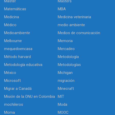
Master
Masters
Matemáticas
MBA
Medicina
Medicina veterinaria
Médico
medio ambiente
Medioambiente
Medios de comunicación
Melbourne
Memoria
mequedoencasa
Mercadeo
Método harvard
Metodología
Metodología educativa
Metodologías
México
Michigan
Microsoft
migración
Migrar a Canadá
Minecraft
Misión de la ONU en Colombia
MIT
mochileros
Moda
Moma
MOOC