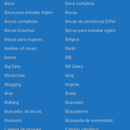
Beca
Beca completa
Beca para estudiar Inglés
Becas
Becas completas
Becas de excelencia Eiffel
Becas Erasmus
Becas para estudiar inglés
Becas para mujeres
Bélgica
Berklee of music
Berlín
Berna
BID
Big Data
Bill Gates
Blockchain
blog
Blogging
bogota
Brac
Brasil
Bullying
Buscador
Buscador de becas
Buscadores
Business
Búsqueda de universidad
Cadena de bloques
Cambio climático