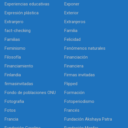
Experiencias educativas
Exponer
Expresión plástica
Exterior
Extranjero
Extranjeros
fact-checking
Familia
Familias
Felicidad
Feminismo
Fenómenos naturales
Filosofía
Financiación
Financiamiento
Financiera
Finlandia
Firmas invitadas
firmasinvitadas
Flipped
Fondo de poblaciones ONU
Formación
Fotografia
Fotoperiodismo
Fotos
Francés
Francia
Fundación Akshaya Patra
Fundación Carolina
Fundación Mapfre