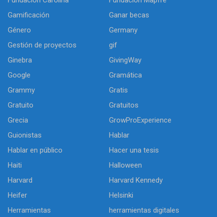
Gamificación
Ganar becas
Género
Germany
Gestión de proyectos
gif
Ginebra
GivingWay
Google
Gramática
Grammy
Gratis
Gratuito
Gratuitos
Grecia
GrowProExperience
Guionistas
Hablar
Hablar en público
Hacer una tesis
Haiti
Halloween
Harvard
Harvard Kennedy
Heifer
Helsinki
Herramientas
herramientas digitales