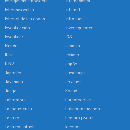
Inteligencia emocional
Internacional
Internacionales
Internet
Internet de las cosas
Introduce
Investigación
Investigadores
Investigar
IOS
Irlanda
Islandia
Italia
Italiano
IUNV
Japón
Japonés
Javascript
Javeriana
Jóvenes
Juego
Kaaad
Laboratoria
Largometraje
Latinoamerica
Latinoamericanos
Lectura
Lectura juvenil
Lecturas infantil
leemos