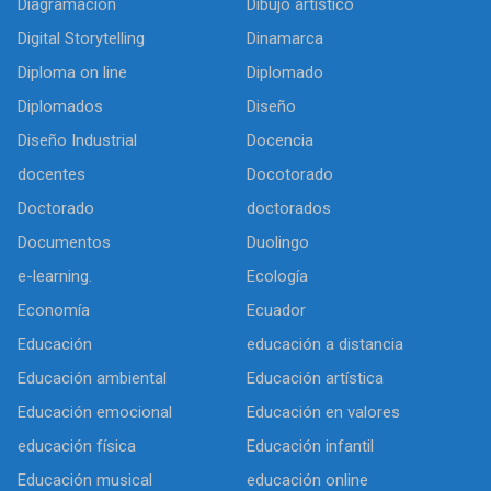
Diagramación
Dibujo artìstico
Digital Storytelling
Dinamarca
Diploma on line
Diplomado
Diplomados
Diseño
Diseño Industrial
Docencia
docentes
Docotorado
Doctorado
doctorados
Documentos
Duolingo
e-learning.
Ecología
Economía
Ecuador
Educación
educación a distancia
Educación ambiental
Educación artística
Educación emocional
Educación en valores
educación física
Educación infantil
Educación musical
educación online