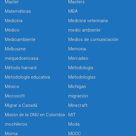
Master
Masters
Matemáticas
MBA
Medicina
Medicina veterinaria
Médico
medio ambiente
Medioambiente
Medios de comunicación
Melbourne
Memoria
mequedoencasa
Mercadeo
Método harvard
Metodología
Metodología educativa
Metodologías
México
Michigan
Microsoft
migración
Migrar a Canadá
Minecraft
Misión de la ONU en Colombia
MIT
mochileros
Moda
Moma
MOOC