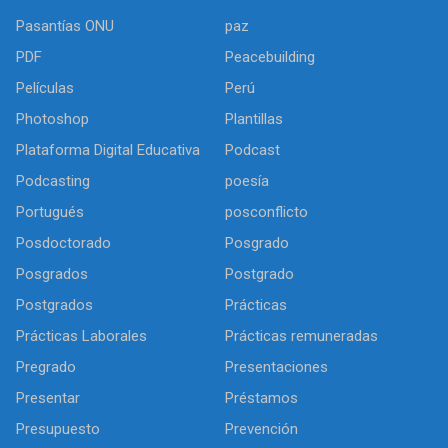
Pasantías ONU
paz
PDF
Peacebuilding
Películas
Perú
Photoshop
Plantillas
Plataforma Digital Educativa
Podcast
Podcasting
poesía
Portugués
posconflicto
Posdoctorado
Posgrado
Posgrados
Postgrado
Postgrados
Prácticas
Prácticas Laborales
Prácticas remuneradas
Pregrado
Presentaciones
Presentar
Préstamos
Presupuesto
Prevención