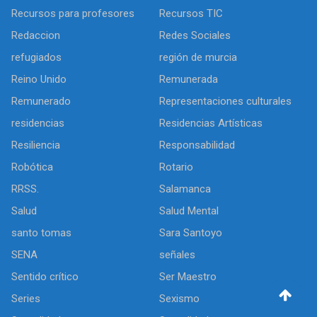
Recursos para profesores
Recursos TIC
Redaccion
Redes Sociales
refugiados
región de murcia
Reino Unido
Remunerada
Remunerado
Representaciones culturales
residencias
Residencias Artísticas
Resiliencia
Responsabilidad
Robótica
Rotario
RRSS.
Salamanca
Salud
Salud Mental
santo tomas
Sara Santoyo
SENA
señales
Sentido crítico
Ser Maestro
Series
Sexismo