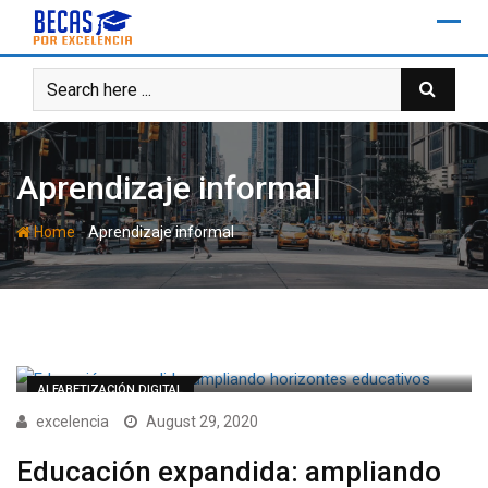
Skip
to
content
Aprendizaje informal
-
Home
Aprendizaje informal
ALFABETIZACIÓN DIGITAL
excelencia
August 29, 2020
Educación expandida: ampliando