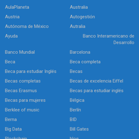
AulaPlaneta
Australia
Austria
Autogestión
Autónoma de México
Autralia
Ayuda
Banco Interamericano de
Desarrollo
Banco Mundial
Barcelona
Beca
Beca completa
Beca para estudiar Inglés
Becas
Becas completas
Becas de excelencia Eiffel
Becas Erasmus
Becas para estudiar inglés
Becas para mujeres
Bélgica
Berklee of music
Berlín
Berna
BID
Big Data
Bill Gates
Blockchain
blog