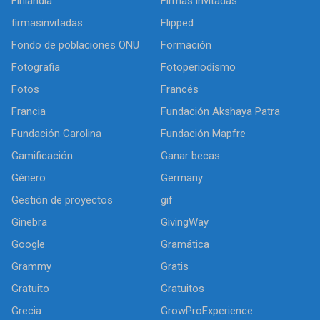
Finlandia
Firmas invitadas
firmasinvitadas
Flipped
Fondo de poblaciones ONU
Formación
Fotografia
Fotoperiodismo
Fotos
Francés
Francia
Fundación Akshaya Patra
Fundación Carolina
Fundación Mapfre
Gamificación
Ganar becas
Género
Germany
Gestión de proyectos
gif
Ginebra
GivingWay
Google
Gramática
Grammy
Gratis
Gratuito
Gratuitos
Grecia
GrowProExperience