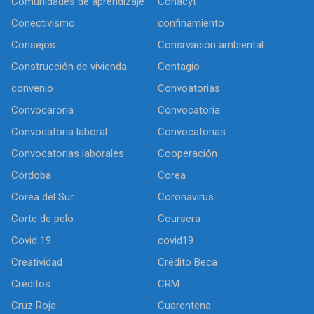
Comunidades de aprendizaje
Conacyt
Conectivismo
confinamiento
Consejos
Consrvación ambiental
Construcción de vivienda
Contagio
convenio
Convoatorias
Convocaroria
Convocatoria
Convocatoria laboral
Convocatorias
Convocatorias laborales
Cooperación
Córdoba
Corea
Corea del Sur
Coronavirus
Corte de pelo
Coursera
Covid 19
covid19
Creatividad
Crédito Beca
Créditos
CRM
Cruz Roja
Cuarentena