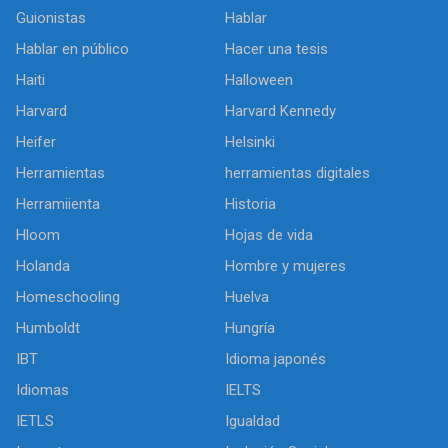
Guionistas
Hablar
Hablar en público
Hacer una tesis
Haiti
Halloween
Harvard
Harvard Kennedy
Heifer
Helsinki
Herramientas
herramientas digitales
Herramiienta
Historia
Hloom
Hojas de vida
Holanda
Hombre y mujeres
Homeschooling
Huelva
Humboldt
Hungría
IBT
Idioma japonés
Idiomas
IELTS
IETLS
Igualdad