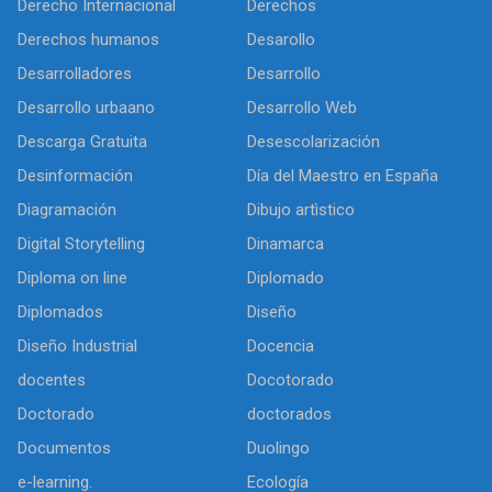
Derecho Internacional
Derechos
Derechos humanos
Desarollo
Desarrolladores
Desarrollo
Desarrollo urbaano
Desarrollo Web
Descarga Gratuita
Desescolarización
Desinformación
Día del Maestro en España
Diagramación
Dibujo artìstico
Digital Storytelling
Dinamarca
Diploma on line
Diplomado
Diplomados
Diseño
Diseño Industrial
Docencia
docentes
Docotorado
Doctorado
doctorados
Documentos
Duolingo
e-learning.
Ecología