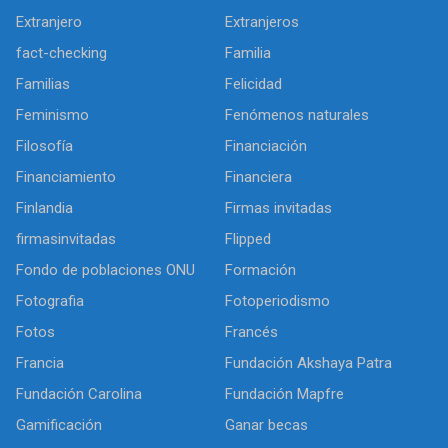
Extranjero
Extranjeros
fact-checking
Familia
Familias
Felicidad
Feminismo
Fenómenos naturales
Filosofía
Financiación
Financiamiento
Financiera
Finlandia
Firmas invitadas
firmasinvitadas
Flipped
Fondo de poblaciones ONU
Formación
Fotografia
Fotoperiodismo
Fotos
Francés
Francia
Fundación Akshaya Patra
Fundación Carolina
Fundación Mapfre
Gamificación
Ganar becas