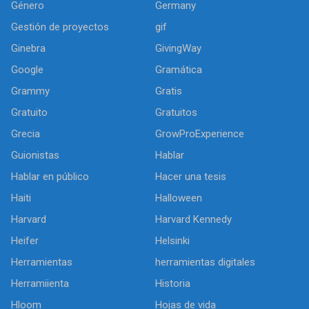
Género
Germany
Gestión de proyectos
gif
Ginebra
GivingWay
Google
Gramática
Grammy
Gratis
Gratuito
Gratuitos
Grecia
GrowProExperience
Guionistas
Hablar
Hablar en público
Hacer una tesis
Haiti
Halloween
Harvard
Harvard Kennedy
Heifer
Helsinki
Herramientas
herramientas digitales
Herramiienta
Historia
Hloom
Hojas de vida