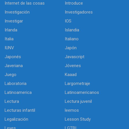
Internet de las cosas
Introduce
Investigación
Investigadores
Investigar
IOS
Irlanda
Islandia
Italia
Italiano
IUNV
Japón
Japonés
Javascript
Javeriana
Jóvenes
Juego
Kaaad
Laboratoria
Largometraje
Latinoamerica
Latinoamericanos
Lectura
Lectura juvenil
Lecturas infantil
leemos
Legalización
Lesson Study
Leyes
LGTBI