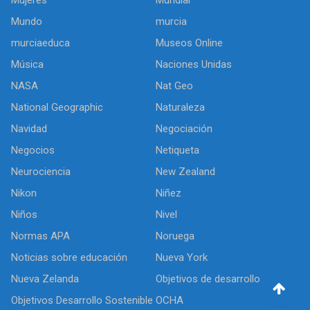
Mujeres
Mundial
Mundo
murcia
murciaeduca
Museos Online
Música
Naciones Unidas
NASA
Nat Geo
National Geographic
Naturaleza
Navidad
Negociación
Negocios
Netiqueta
Neurociencia
New Zealand
Nikon
Niñez
Niños
Nivel
Normas APA
Noruega
Noticias sobre educación
Nueva York
Nueva Zelanda
Objetivos de desarrollo
Objetivos Desarrollo Sostenible
OCHA