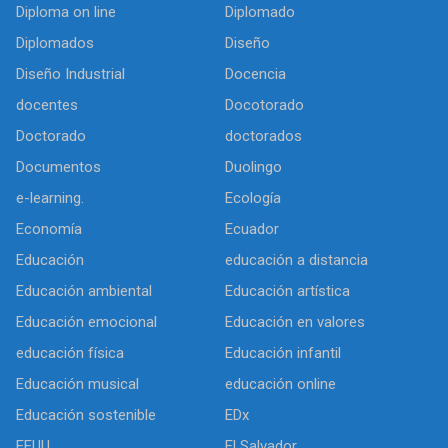
Diploma on line
Diplomado
Diplomados
Diseño
Diseño Industrial
Docencia
docentes
Docotorado
Doctorado
doctorados
Documentos
Duolingo
e-learning.
Ecología
Economía
Ecuador
Educación
educación a distancia
Educación ambiental
Educación artística
Educación emocional
Educación en valores
educación física
Educación infantil
Educación musical
educación online
Educación sostenible
EDx
EEUU
El Salvador