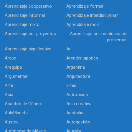
Aprendizaje cooperativo
Aprendizaje formal
Aprendizaje informal
Aprendizaje interdisciplinar
Aprendizaje mixto
Aprendizaje móvil
Aprendizaje por proyectos
Aprendizaje por resolución de
problemas
Aprendizaje significativo
Ar
Arabe
Arender japonés
Arequipa
Argentina
Argumentar
Arquitectura
Arte
artes
Asia
Astrofísica
Asuntos de Género
Aula creativa
AulaPlaneta
Australia
Austria
Autogestión
Autónoma de México
Autralia