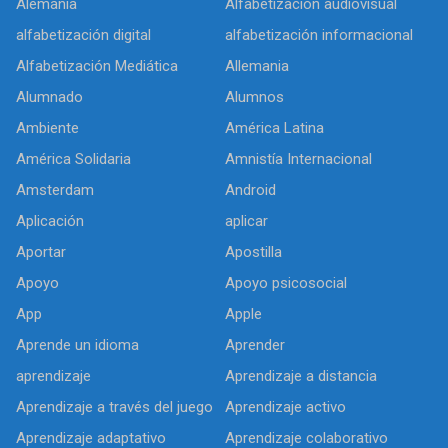
Alemania
Alfabetización audiovisual
alfabetización digital
alfabetización informacional
Alfabetización Mediática
Allemania
Alumnado
Alumnos
Ambiente
América Latina
América Solidaria
Amnistía Internacional
Amsterdam
Android
Aplicación
aplicar
Aportar
Apostilla
Apoyo
Apoyo psicosocial
App
Apple
Aprende un idioma
Aprender
aprendizaje
Aprendizaje a distancia
Aprendizaje a través del juego
Aprendizaje activo
Aprendizaje adaptativo
Aprendizaje colaborativo