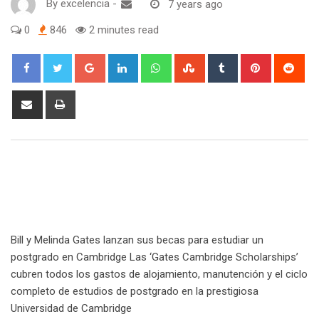
By
excelencia
-
7 years ago
0
846
2 minutes read
Google+
LinkedIn
Whatsapp
StumbleUpon
Tumblr
Pinterest
Red
Share
Print
via
Email
Bill y Melinda Gates lanzan sus becas para estudiar un
postgrado en Cambridge Las ‘Gates Cambridge Scholarships’
cubren todos los gastos de alojamiento, manutención y el ciclo
completo de estudios de postgrado en la prestigiosa
Universidad de Cambridge