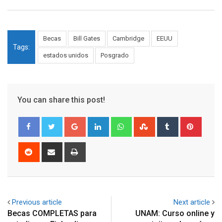
Becas
Bill Gates
Cambridge
EEUU
Tags:
estados unidos
Posgrado
You can share this post!
Google+
LinkedIn
Whatsapp
StumbleUpon
Tumblr
Pinter
Reddit
Share
Print
via
Email
Previous article
Next article
Becas COMPLETAS para
UNAM: Curso online y