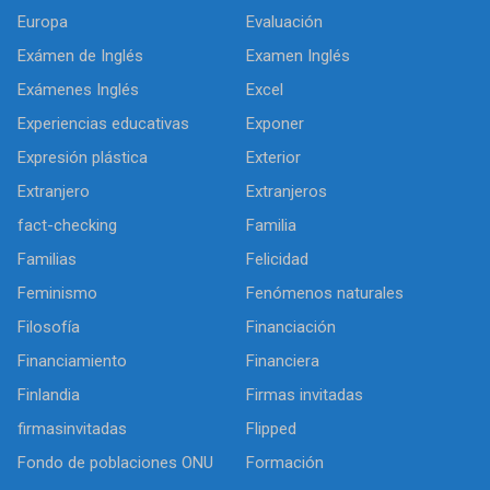
Europa
Evaluación
Exámen de Inglés
Examen Inglés
Exámenes Inglés
Excel
Experiencias educativas
Exponer
Expresión plástica
Exterior
Extranjero
Extranjeros
fact-checking
Familia
Familias
Felicidad
Feminismo
Fenómenos naturales
Filosofía
Financiación
Financiamiento
Financiera
Finlandia
Firmas invitadas
firmasinvitadas
Flipped
Fondo de poblaciones ONU
Formación